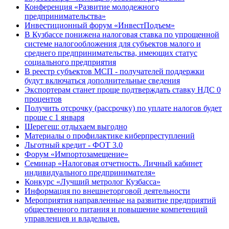
Конференция «Развитие молодежного
предпринимательства»
Инвестиционный форум «ИнвестПодъем»
В Кузбассе понижена налоговая ставка по упрощенной
системе налогообложения для субъектов малого и
среднего предпринимательства, имеющих статус
социального предприятия
В реестр субъектов МСП - получателей поддержки
будут включаться дополнительные сведения
Экспортерам станет проще подтверждать ставку НДС 0
процентов
Получить отсрочку (рассрочку) по уплате налогов будет
проще с 1 января
Шерегеш: отдыхаем выгодно
Материалы о профилактике киберпреступлений
Льготный кредит - ФОТ 3.0
Форум «Импортозамещение»
Семинар «Налоговая отчетность. Личный кабинет
индивидуального предпринимателя»
Конкурс «Лучший метролог Кузбасса»
Информация по внешнеторговой деятельности
Мероприятия направленные на развитие предприятий
общественного питания и повышение компетенций
управленцев и владельцев.