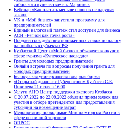
сибирского купечества» в г. Мариинск
Вебинар «Как платить меньше налогов не нарушая
закон»
VK и «Мой бизнес» запустили программу для
предпринимателей
Единый налоговый платеж стал доступен для бизнеса
АСИ «Регион как точка роста»
Продлен срок действия пониженных ставок по налогу
на прибыль в субъектах РФ
Кузбасский Центр «Мой бизнес» объявляет конкурс в
сфере туризма «Купеческое наследие»
Гранты для молодых предпринимателей
Онлайн встреча по вопросам получения гранта для
молодых предпринимателей
Белорусская универсальная товарная биржа
«Открытый диалог» с Губернатором Кузбасса С.Е.
Цивилева 21 июля в 16:00
Услуги АНО Центр поддержки экспорта Кузбасса
С 20.07.2022 по 22.08.2022 объявил прием заявок для
участия в отборе претендентов для предоставления
субсидий на возмещение затрат
Мероприятия, проводимые Минпромторгом России в
сфере розничной торговли
ОПРОС
Гастрономический фестиваль "В Сибири-ЕСТЬ!"