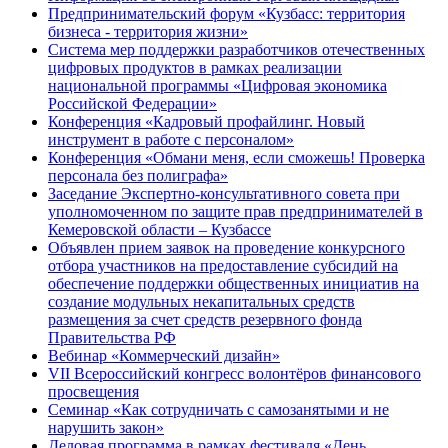
Предпринимательский форум «Кузбасс: территория
бизнеса - территория жизни»
Система мер поддержки разработчиков отечественных
цифровых продуктов в рамках реализации
национальной программы «Цифровая экономика
Российской Федерации»
Конференция «Кадровый профайлинг. Новый
инструмент в работе с персоналом»
Конференция «Обмани меня, если сможешь! Проверка
персонала без полиграфа»
Заседание Экспертно-консультативного совета при
уполномоченном по защите прав предпринимателей в
Кемеровской области – Кузбассе
Объявлен прием заявок на проведение конкурсного
отбора участников на предоставление субсидий на
обеспечение поддержки общественных инициатив на
создание модульных некапитальных средств
размещения за счет средств резервного фонда
Правительства РФ
Вебинар «Коммерческий дизайн»
VII Всероссийский конгресс волонтёров финансового
просвещения
Семинар «Как сотрудничать с самозанятыми и не
нарушить закон»
Деловая программа в рамках фестиваля «День