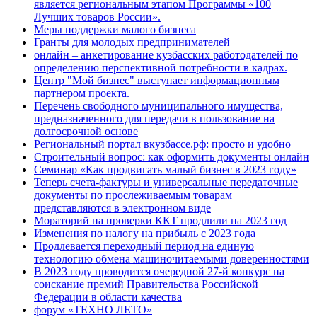
является региональным этапом Программы «100
Лучших товаров России».
Меры поддержки малого бизнеса
Гранты для молодых предпринимателей
онлайн – анкетирование кузбасских работодателей по
определению перспективной потребности в кадрах.
Центр "Мой бизнес" выступает информационным
партнером проекта.
Перечень свободного муниципального имущества,
предназначенного для передачи в пользование на
долгосрочной основе
Региональный портал вкузбассе.рф: просто и удобно
Строительный вопрос: как оформить документы онлайн
Семинар «Как продвигать малый бизнес в 2023 году»
Теперь счета-фактуры и универсальные передаточные
документы по прослеживаемым товарам
представляются в электронном виде
Мораторий на проверки ККТ продлили на 2023 год
Изменения по налогу на прибыль с 2023 года
Продлевается переходный период на единую
технологию обмена машиночитаемыми доверенностями
В 2023 году проводится очередной 27-й конкурс на
соискание премий Правительства Российской
Федерации в области качества
форум «ТЕХНО ЛЕТО»