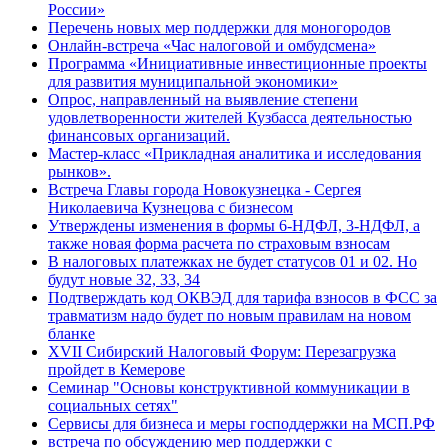
России»
Перечень новых мер поддержки для моногородов
Онлайн-встреча «Час налоговой и омбудсмена»
Программа «Инициативные инвестиционные проекты
для развития муниципальной экономики»
Опрос, направленный на выявление степени
удовлетворенности жителей Кузбасса деятельностью
финансовых организаций.
Мастер-класс «Прикладная аналитика и исследования
рынков».
Встреча Главы города Новокузнецка - Сергея
Николаевича Кузнецова с бизнесом
Утверждены изменения в формы 6-НДФЛ, 3-НДФЛ, а
также новая форма расчета по страховым взносам
В налоговых платежках не будет статусов 01 и 02. Но
будут новые 32, 33, 34
Подтверждать код ОКВЭД для тарифа взносов в ФСС за
травматизм надо будет по новым правилам на новом
бланке
XVII Сибирский Налоговый Форум: Перезагрузка
пройдет в Кемерове
Семинар "Основы конструктивной коммуникации в
социальных сетях"
Сервисы для бизнеса и меры господдержки на МСП.РФ
встреча по обсуждению мер поддержки с