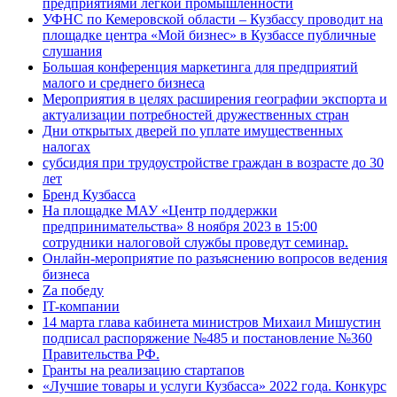
предприятиями легкой промышленности
УФНС по Кемеровской области – Кузбассу проводит на
площадке центра «Мой бизнес» в Кузбассе публичные
слушания
Большая конференция маркетинга для предприятий
малого и среднего бизнеса
Мероприятия в целях расширения географии экспорта и
актуализации потребностей дружественных стран
Дни открытых дверей по уплате имущественных
налогах
субсидия при трудоустройстве граждан в возрасте до 30
лет
Бренд Кузбасса
На площадке МАУ «Центр поддержки
предпринимательства» 8 ноября 2023 в 15:00
сотрудники налоговой службы проведут семинар.
Онлайн-мероприятие по разъяснению вопросов ведения
бизнеса
Za победу
IT-компании
14 марта глава кабинета министров Михаил Мишустин
подписал распоряжение №485 и постановление №360
Правительства РФ.
Гранты на реализацию стартапов
«Лучшие товары и услуги Кузбасса» 2022 года. Конкурс