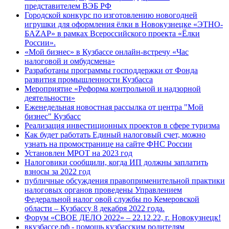
представителем ВЭБ РФ
Городской конкурс по изготовлению новогодней
игрушки для оформления ёлки в Новокузнецке «ЭТНО-
БАZАР» в рамках Всероссийского проекта «Ёлки
России».
«Мой бизнес» в Кузбассе онлайн-встречу «Час
налоговой и омбудсмена»
Разработаны программы господдержки от Фонда
развития промышленности Кузбасса
Мероприятие «Реформа контрольной и надзорной
деятельности»
Еженедельная новостная рассылка от центра "Мой
бизнес" Кузбасс
Реализация инвестиционных проектов в сфере туризма
Как будет работать Единый налоговый счет, можно
узнать на промостранице на сайте ФНС России
Установлен МРОТ на 2023 год
Налоговики сообщили, когда ИП должны заплатить
взносы за 2022 год
публичные обсуждения правоприменительной практики
налоговых органов проведены Управлением
Федеральной налог овой службы по Кемеровской
области – Кузбассу 8 декабря 2022 года.
Форум «СВОЕ ДЕЛО 2022» – 22.12.22, г. Новокузнецк!
вкузбассе.рф - помощь кузбасским родителям