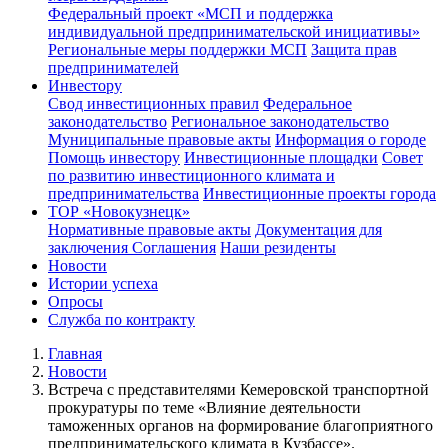
Федеральный проект «МСП и поддержка
индивидуальной предпринимательской инициативы»
Региональные меры поддержки МСП
Защита прав
предпринимателей
Инвестору
Свод инвестиционных правил
Федеральное
законодательство
Региональное законодательство
Муниципальные правовые акты
Информация о городе
Помощь инвестору
Инвестиционные площадки
Совет
по развитию инвестиционного климата и
предпринимательства
Инвестиционные проекты города
ТОР «Новокузнецк»
Нормативные правовые акты
Документация для
заключения Соглашения
Наши резиденты
Новости
Истории успеха
Опросы
Служба по контракту
Главная
Новости
Встреча с представителями Кемеровской транспортной
прокуратуры по теме «Влияние деятельности
таможенных органов на формирование благоприятного
предпринимательского климата в Кузбассе».