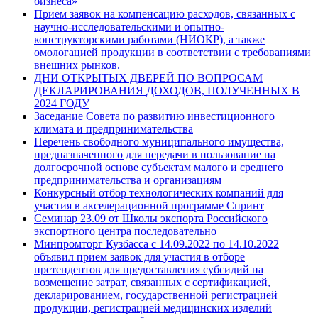
бизнеса»
Прием заявок на компенсацию расходов, связанных с
научно-исследовательскими и опытно-
конструкторскими работами (НИОКР), а также
омологацией продукции в соответствии с требованиями
внешних рынков.
ДНИ ОТКРЫТЫХ ДВЕРЕЙ ПО ВОПРОСАМ
ДЕКЛАРИРОВАНИЯ ДОХОДОВ, ПОЛУЧЕННЫХ В
2024 ГОДУ
Заседание Совета по развитию инвестиционного
климата и предпринимательства
Перечень свободного муниципального имущества,
предназначенного для передачи в пользование на
долгосрочной основе субъектам малого и среднего
предпринимательства и организациям
Конкурсный отбор технологических компаний для
участия в акселерационной программе Спринт
Семинар 23.09 от Школы экспорта Российского
экспортного центра последовательно
Минпромторг Кузбасса с 14.09.2022 по 14.10.2022
объявил прием заявок для участия в отборе
претендентов для предоставления субсидий на
возмещение затрат, связанных с сертификацией,
декларированием, государственной регистрацией
продукции, регистрацией медицинских изделий