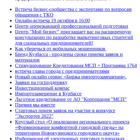
Встреча бизнес-сообщества с экспертами по вопросам
обращения с ТКО
Онлайн-встреча 19 октября в 16:00
Центр опережающей профессиональной подготовки
Центр "Мой бизнес" приглашает вас на расширенную
консультацию по разработке маркетинговых стратегий
для социальных предпринимателей!
Как уберечься от мобильных мошенников
Бренд Кузбасса - продлены сроки приема заявок и
материалов
Стимулирование Кредитования МСП + Программа 1764
встреча главы города с предпринимателями
Новый онлайн сервис «Биржа импортозамещения».
Заявки на господдержку
Инвестиционный компас
Импортозамещение в Куzбассе
Льготное кредитование от АО "Корпорация "МСП"
Премия мы-вместе
Стартовал прием заявок на участие в конкурсе
"Экспортер 2022"
Круглый стол «О реализации регионального проекта
«Формирование комфортной городской среды» на
территории Новокузнецкого городского округа»
Информация об электронных торговых площадках