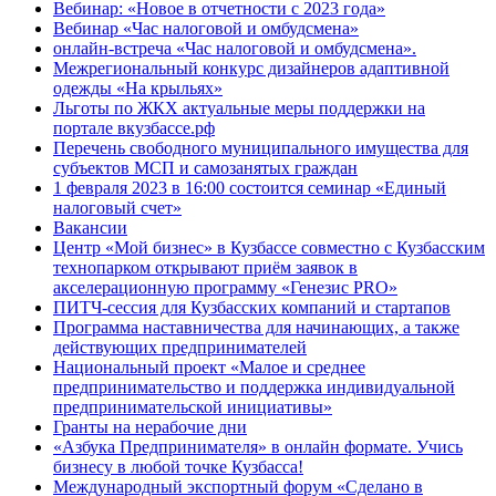
Вебинар: «Новое в отчетности с 2023 года»
Вебинар «Час налоговой и омбудсмена»
онлайн-встреча «Час налоговой и омбудсмена».
Межрегиональный конкурс дизайнеров адаптивной
одежды «На крыльях»
Льготы по ЖКХ актуальные меры поддержки на
портале вкузбассе.рф
Перечень свободного муниципального имущества для
субъектов МСП и самозанятых граждан
1 февраля 2023 в 16:00 состоится семинар «Единый
налоговый счет»
Вакансии
Центр «Мой бизнес» в Кузбассе совместно с Кузбасским
технопарком открывают приём заявок в
акселерационную программу «Генезис PRO»
ПИТЧ-сессия для Кузбасских компаний и стартапов
Программа наставничества для начинающих, а также
действующих предпринимателей
Национальный проект «Малое и среднее
предпринимательство и поддержка индивидуальной
предпринимательской инициативы»
Гранты на нерабочие дни
«Азбука Предпринимателя» в онлайн формате. Учись
бизнесу в любой точке Кузбасса!
Международный экспортный форум «Сделано в