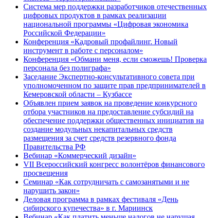
Система мер поддержки разработчиков отечественных
цифровых продуктов в рамках реализации
национальной программы «Цифровая экономика
Российской Федерации»
Конференция «Кадровый профайлинг. Новый
инструмент в работе с персоналом»
Конференция «Обмани меня, если сможешь! Проверка
персонала без полиграфа»
Заседание Экспертно-консультативного совета при
уполномоченном по защите прав предпринимателей в
Кемеровской области – Кузбассе
Объявлен прием заявок на проведение конкурсного
отбора участников на предоставление субсидий на
обеспечение поддержки общественных инициатив на
создание модульных некапитальных средств
размещения за счет средств резервного фонда
Правительства РФ
Вебинар «Коммерческий дизайн»
VII Всероссийский конгресс волонтёров финансового
просвещения
Семинар «Как сотрудничать с самозанятыми и не
нарушить закон»
Деловая программа в рамках фестиваля «День
сибирского купечества» в г. Мариинск
Вебинар «Как платить меньше налогов не нарушая