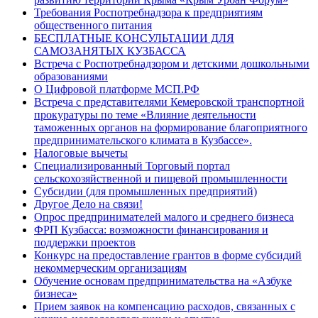
Требования Роспотребнадзора к предприятиям
общественного питания
БЕСПЛАТНЫЕ КОНСУЛЬТАЦИИ ДЛЯ
САМОЗАНЯТЫХ КУЗБАССА
Встреча с Роспотребнадзором и детскими дошкольными
образованиями
О Цифровой платформе МСП.РФ
Встреча с представителями Кемеровской транспортной
прокуратуры по теме «Влияние деятельности
таможенных органов на формирование благоприятного
предпринимательского климата в Кузбассе».
Налоговые вычеты
Специализированный Торговый портал
сельскохозяйственной и пищевой промышленности
Субсидии (для промышленных предприятий)
Другое Дело на связи!
Опрос предпринимателей малого и среднего бизнеса
ФРП Кузбасса: возможности финансирования и
поддержки проектов
Конкурс на предоставление грантов в форме субсидий
некоммерческим организациям
Обучение основам предпринимательства на «Азбуке
бизнеса»
Прием заявок на компенсацию расходов, связанных с