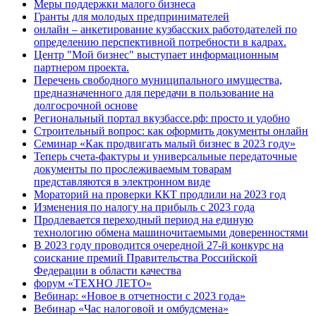
Меры поддержки малого бизнеса
Гранты для молодых предпринимателей
онлайн – анкетирование кузбасских работодателей по
определению перспективной потребности в кадрах.
Центр "Мой бизнес" выступает информационным
партнером проекта.
Перечень свободного муниципального имущества,
предназначенного для передачи в пользование на
долгосрочной основе
Региональный портал вкузбассе.рф: просто и удобно
Строительный вопрос: как оформить документы онлайн
Семинар «Как продвигать малый бизнес в 2023 году»
Теперь счета-фактуры и универсальные передаточные
документы по прослеживаемым товарам
представляются в электронном виде
Мораторий на проверки ККТ продлили на 2023 год
Изменения по налогу на прибыль с 2023 года
Продлевается переходный период на единую
технологию обмена машиночитаемыми доверенностями
В 2023 году проводится очередной 27-й конкурс на
соискание премий Правительства Российской
Федерации в области качества
форум «ТЕХНО ЛЕТО»
Вебинар: «Новое в отчетности с 2023 года»
Вебинар «Час налоговой и омбудсмена»