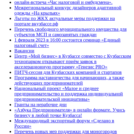
онлайн-встреча «Час налоговой и омбудсмена».
Межрегиональный конкурс дизайнеров адаптивной
одежды «На крыльях»
Льготы по ЖКХ актуальные меры поддержки на
портале вкузбассе.рф
Перечень свободного муниципального имущества для
субъектов МСП и самозанятых граждан
1 февраля 2023 в 16:00 состоится семинар «Единый
налоговый счет»
Вакансии
Центр «Мой бизнес» в Кузбассе совместно с Кузбасским
технопарком открывают приём заявок в
акселерационную программу «Генезис PRO»
ПИТЧ-сессия для Кузбасских компаний и стартапов
Программа наставничества для начинающих, а также
действующих предпринимателей
Национальный проект «Малое и среднее
предпринимательство и поддержка индивидуальной
предпринимательской инициативы»
Гранты на нерабочие дни
«Азбука Предпринимателя» в онлайн формате. Учись
бизнесу в любой точке Кузбасса!
Международный экспортный форум «Сделано в
России»
Перечень новых мер поддержки для моногородов