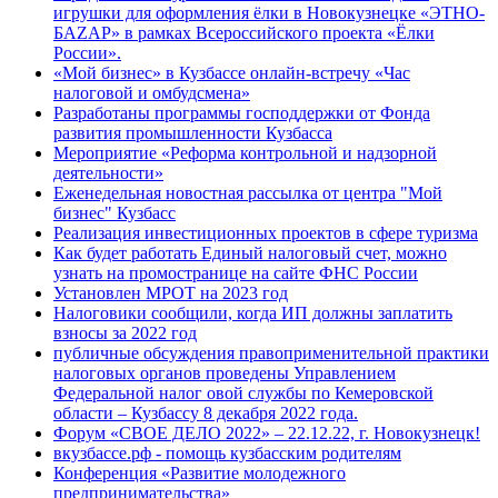
игрушки для оформления ёлки в Новокузнецке «ЭТНО-
БАZАР» в рамках Всероссийского проекта «Ёлки
России».
«Мой бизнес» в Кузбассе онлайн-встречу «Час
налоговой и омбудсмена»
Разработаны программы господдержки от Фонда
развития промышленности Кузбасса
Мероприятие «Реформа контрольной и надзорной
деятельности»
Еженедельная новостная рассылка от центра "Мой
бизнес" Кузбасс
Реализация инвестиционных проектов в сфере туризма
Как будет работать Единый налоговый счет, можно
узнать на промостранице на сайте ФНС России
Установлен МРОТ на 2023 год
Налоговики сообщили, когда ИП должны заплатить
взносы за 2022 год
публичные обсуждения правоприменительной практики
налоговых органов проведены Управлением
Федеральной налог овой службы по Кемеровской
области – Кузбассу 8 декабря 2022 года.
Форум «СВОЕ ДЕЛО 2022» – 22.12.22, г. Новокузнецк!
вкузбассе.рф - помощь кузбасским родителям
Конференция «Развитие молодежного
предпринимательства»