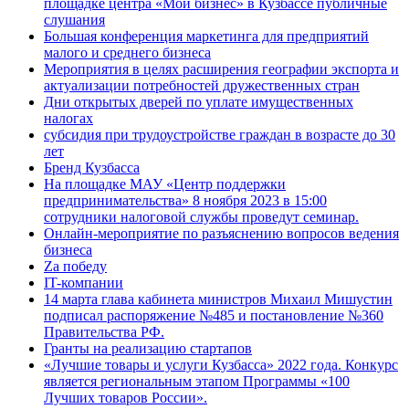
площадке центра «Мой бизнес» в Кузбассе публичные
слушания
Большая конференция маркетинга для предприятий
малого и среднего бизнеса
Мероприятия в целях расширения географии экспорта и
актуализации потребностей дружественных стран
Дни открытых дверей по уплате имущественных
налогах
субсидия при трудоустройстве граждан в возрасте до 30
лет
Бренд Кузбасса
На площадке МАУ «Центр поддержки
предпринимательства» 8 ноября 2023 в 15:00
сотрудники налоговой службы проведут семинар.
Онлайн-мероприятие по разъяснению вопросов ведения
бизнеса
Za победу
IT-компании
14 марта глава кабинета министров Михаил Мишустин
подписал распоряжение №485 и постановление №360
Правительства РФ.
Гранты на реализацию стартапов
«Лучшие товары и услуги Кузбасса» 2022 года. Конкурс
является региональным этапом Программы «100
Лучших товаров России».