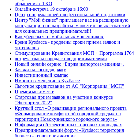
обращения с ТКО
Онлайн-встреча 19 октября в 16:00
Центр опережающей профессиональной подготовки
Центр "Мой бизнес" приглашает вас на расширенную
консультацию по разработке маркетинговых стратегий
для социальных предпринимателей!
Как уберечься от мобильных мошенников
Бренд Кузбасса - продлены сроки приема заявок и
материалов
Стимулирование Кредитования МСП + Программа 1764
встреча главы города с предпринимателями
Новый онлайн сервис «Биржа импортозамещения».
Заявки на господдержку
Инвестиционный компас
Импортозамещение в Куzбассе
Льготное кредитование от АО "Корпорация "МСП"
Премия мы-вместе
Стартовал прием заявок на участие в конкурсе
"Экспортер 2022"
Круглый стол «О реализации регионального проекта
«Формирование комфортной городской среды» на
территории Новокузнецкого городского округа»
Информация об электронных торговых площадках
Предпринимательский форум «Кузбасс: территория
бизнеса - территория жизни»