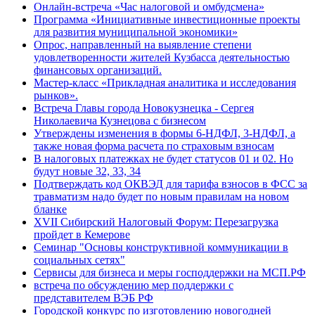
Онлайн-встреча «Час налоговой и омбудсмена»
Программа «Инициативные инвестиционные проекты
для развития муниципальной экономики»
Опрос, направленный на выявление степени
удовлетворенности жителей Кузбасса деятельностью
финансовых организаций.
Мастер-класс «Прикладная аналитика и исследования
рынков».
Встреча Главы города Новокузнецка - Сергея
Николаевича Кузнецова с бизнесом
Утверждены изменения в формы 6-НДФЛ, 3-НДФЛ, а
также новая форма расчета по страховым взносам
В налоговых платежках не будет статусов 01 и 02. Но
будут новые 32, 33, 34
Подтверждать код ОКВЭД для тарифа взносов в ФСС за
травматизм надо будет по новым правилам на новом
бланке
XVII Сибирский Налоговый Форум: Перезагрузка
пройдет в Кемерове
Семинар "Основы конструктивной коммуникации в
социальных сетях"
Сервисы для бизнеса и меры господдержки на МСП.РФ
встреча по обсуждению мер поддержки с
представителем ВЭБ РФ
Городской конкурс по изготовлению новогодней