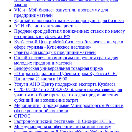
закон»
VK и «Мой бизнес» запустили программу для
предпринимателей
Единый налоговый платеж стал доступен для бизнеса
АСИ «Регион как точка роста»
Продлен срок действия пониженных ставок по налогу
на прибыль в субъектах РФ
Кузбасский Центр «Мой бизнес» объявляет конкурс в
сфере туризма «Купеческое наследие»
Гранты для молодых предпринимателей
Онлайн встреча по вопросам получения гранта для
молодых предпринимателей
Белорусская универсальная товарная биржа
«Открытый диалог» с Губернатором Кузбасса С.Е.
Цивилева 21 июля в 16:00
Услуги АНО Центр поддержки экспорта Кузбасса
С 20.07.2022 по 22.08.2022 объявил прием заявок для
участия в отборе претендентов для предоставления
субсидий на возмещение затрат
Мероприятия, проводимые Минпромторгом России в
сфере розничной торговли
ОПРОС
Гастрономический фестиваль "В Сибири-ЕСТЬ!"
Международная конференция по комплексному
развитию территорий Крыма «Крым Урбан Форум»