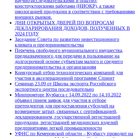
научно-исследовательскими и опытно-
конструкторскими работами (НИОКР), а также
омологацией продукции в соответствии с требованиями
внешних рынков.
ДНИ ОТКРЫТЫХ ДВЕРЕЙ ПО ВОПРОСАМ
ДЕКЛАРИРОВАНИЯ ДОХОДОВ, ПОЛУЧЕННЫХ В
2024 ГОДУ
Заседание Совета по развитию инвестиционного
климата и предпринимательства
Перечень свободного муниципального имущества,
предназначенного для передачи в пользование на
долгосрочной основе субъектам малого и среднего
предпринимательства и организациям
Конкурсный отбор технологических компаний для
участия в акселерационной программе Спринт
Семинар 23.09 от Школы экспорта Российского
экспортного центра последовательно
Минпромторг Кузбасса с 14.09.2022 по 14.10.2022
объявил прием заявок для участия в отборе
претендентов для предоставления субсидий на
возмещение затрат, связанных с сертификацией,
декларированием, государственной регистрацией
продукции, регистрацией медицинских изделий
предприятиями легкой промышленности
УФНС по Кемеровской области – Кузбассу проводит на