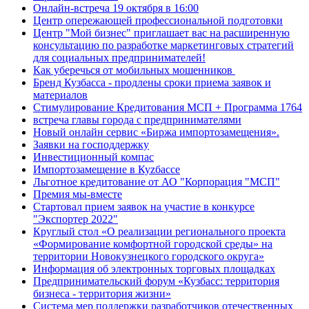
Онлайн-встреча 19 октября в 16:00
Центр опережающей профессиональной подготовки
Центр "Мой бизнес" приглашает вас на расширенную
консультацию по разработке маркетинговых стратегий
для социальных предпринимателей!
Как уберечься от мобильных мошенников
Бренд Кузбасса - продлены сроки приема заявок и
материалов
Стимулирование Кредитования МСП + Программа 1764
встреча главы города с предпринимателями
Новый онлайн сервис «Биржа импортозамещения».
Заявки на господдержку
Инвестиционный компас
Импортозамещение в Куzбассе
Льготное кредитование от АО "Корпорация "МСП"
Премия мы-вместе
Стартовал прием заявок на участие в конкурсе
"Экспортер 2022"
Круглый стол «О реализации регионального проекта
«Формирование комфортной городской среды» на
территории Новокузнецкого городского округа»
Информация об электронных торговых площадках
Предпринимательский форум «Кузбасс: территория
бизнеса - территория жизни»
Система мер поддержки разработчиков отечественных