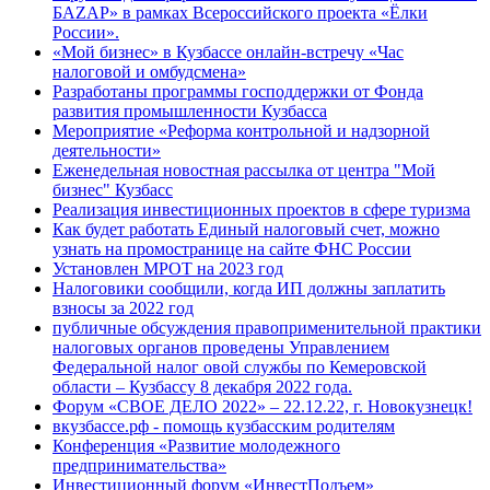
БАZАР» в рамках Всероссийского проекта «Ёлки
России».
«Мой бизнес» в Кузбассе онлайн-встречу «Час
налоговой и омбудсмена»
Разработаны программы господдержки от Фонда
развития промышленности Кузбасса
Мероприятие «Реформа контрольной и надзорной
деятельности»
Еженедельная новостная рассылка от центра "Мой
бизнес" Кузбасс
Реализация инвестиционных проектов в сфере туризма
Как будет работать Единый налоговый счет, можно
узнать на промостранице на сайте ФНС России
Установлен МРОТ на 2023 год
Налоговики сообщили, когда ИП должны заплатить
взносы за 2022 год
публичные обсуждения правоприменительной практики
налоговых органов проведены Управлением
Федеральной налог овой службы по Кемеровской
области – Кузбассу 8 декабря 2022 года.
Форум «СВОЕ ДЕЛО 2022» – 22.12.22, г. Новокузнецк!
вкузбассе.рф - помощь кузбасским родителям
Конференция «Развитие молодежного
предпринимательства»
Инвестиционный форум «ИнвестПодъем»