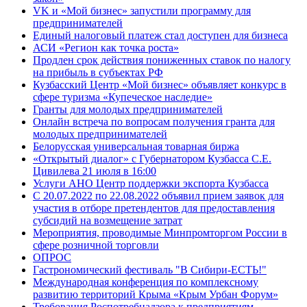
VK и «Мой бизнес» запустили программу для
предпринимателей
Единый налоговый платеж стал доступен для бизнеса
АСИ «Регион как точка роста»
Продлен срок действия пониженных ставок по налогу
на прибыль в субъектах РФ
Кузбасский Центр «Мой бизнес» объявляет конкурс в
сфере туризма «Купеческое наследие»
Гранты для молодых предпринимателей
Онлайн встреча по вопросам получения гранта для
молодых предпринимателей
Белорусская универсальная товарная биржа
«Открытый диалог» с Губернатором Кузбасса С.Е.
Цивилева 21 июля в 16:00
Услуги АНО Центр поддержки экспорта Кузбасса
С 20.07.2022 по 22.08.2022 объявил прием заявок для
участия в отборе претендентов для предоставления
субсидий на возмещение затрат
Мероприятия, проводимые Минпромторгом России в
сфере розничной торговли
ОПРОС
Гастрономический фестиваль "В Сибири-ЕСТЬ!"
Международная конференция по комплексному
развитию территорий Крыма «Крым Урбан Форум»
Требования Роспотребнадзора к предприятиям