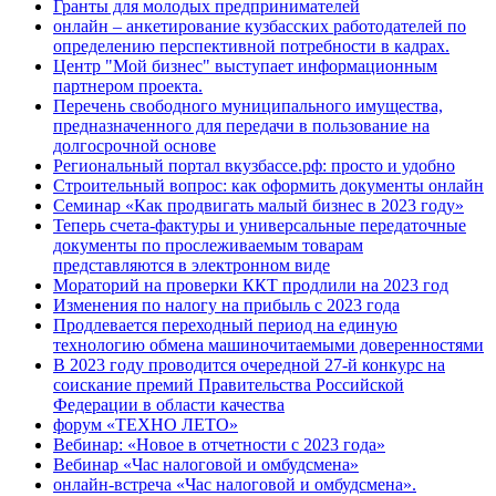
Гранты для молодых предпринимателей
онлайн – анкетирование кузбасских работодателей по
определению перспективной потребности в кадрах.
Центр "Мой бизнес" выступает информационным
партнером проекта.
Перечень свободного муниципального имущества,
предназначенного для передачи в пользование на
долгосрочной основе
Региональный портал вкузбассе.рф: просто и удобно
Строительный вопрос: как оформить документы онлайн
Семинар «Как продвигать малый бизнес в 2023 году»
Теперь счета-фактуры и универсальные передаточные
документы по прослеживаемым товарам
представляются в электронном виде
Мораторий на проверки ККТ продлили на 2023 год
Изменения по налогу на прибыль с 2023 года
Продлевается переходный период на единую
технологию обмена машиночитаемыми доверенностями
В 2023 году проводится очередной 27-й конкурс на
соискание премий Правительства Российской
Федерации в области качества
форум «ТЕХНО ЛЕТО»
Вебинар: «Новое в отчетности с 2023 года»
Вебинар «Час налоговой и омбудсмена»
онлайн-встреча «Час налоговой и омбудсмена».