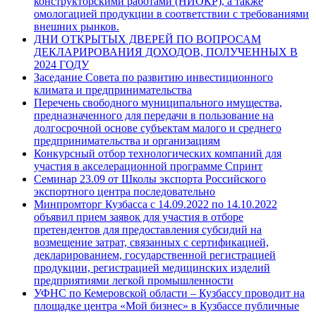
конструкторскими работами (НИОКР), а также
омологацией продукции в соответствии с требованиями
внешних рынков.
ДНИ ОТКРЫТЫХ ДВЕРЕЙ ПО ВОПРОСАМ
ДЕКЛАРИРОВАНИЯ ДОХОДОВ, ПОЛУЧЕННЫХ В
2024 ГОДУ
Заседание Совета по развитию инвестиционного
климата и предпринимательства
Перечень свободного муниципального имущества,
предназначенного для передачи в пользование на
долгосрочной основе субъектам малого и среднего
предпринимательства и организациям
Конкурсный отбор технологических компаний для
участия в акселерационной программе Спринт
Семинар 23.09 от Школы экспорта Российского
экспортного центра последовательно
Минпромторг Кузбасса с 14.09.2022 по 14.10.2022
объявил прием заявок для участия в отборе
претендентов для предоставления субсидий на
возмещение затрат, связанных с сертификацией,
декларированием, государственной регистрацией
продукции, регистрацией медицинских изделий
предприятиями легкой промышленности
УФНС по Кемеровской области – Кузбассу проводит на
площадке центра «Мой бизнес» в Кузбассе публичные