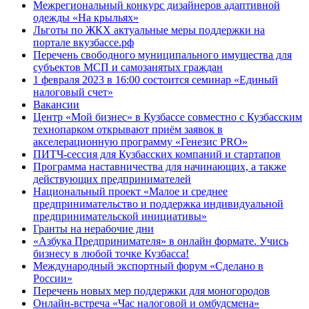
Межрегиональный конкурс дизайнеров адаптивной
одежды «На крыльях»
Льготы по ЖКХ актуальные меры поддержки на
портале вкузбассе.рф
Перечень свободного муниципального имущества для
субъектов МСП и самозанятых граждан
1 февраля 2023 в 16:00 состоится семинар «Единый
налоговый счет»
Вакансии
Центр «Мой бизнес» в Кузбассе совместно с Кузбасским
технопарком открывают приём заявок в
акселерационную программу «Генезис PRO»
ПИТЧ-сессия для Кузбасских компаний и стартапов
Программа наставничества для начинающих, а также
действующих предпринимателей
Национальный проект «Малое и среднее
предпринимательство и поддержка индивидуальной
предпринимательской инициативы»
Гранты на нерабочие дни
«Азбука Предпринимателя» в онлайн формате. Учись
бизнесу в любой точке Кузбасса!
Международный экспортный форум «Сделано в
России»
Перечень новых мер поддержки для моногородов
Онлайн-встреча «Час налоговой и омбудсмена»