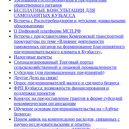
общественного питания
БЕСПЛАТНЫЕ КОНСУЛЬТАЦИИ ДЛЯ
САМОЗАНЯТЫХ КУЗБАССА
Встреча с Роспотребнадзором и детскими дошкольными
образованиями
О Цифровой платформе МСП.РФ
Встреча с представителями Кемеровской транспортной
прокуратуры по теме «Влияние деятельности
таможенных органов на формирование благоприятного
предпринимательского климата в Кузбассе».
Налоговые вычеты
Специализированный Торговый портал
сельскохозяйственной и пищевой промышленности
Субсидии (для промышленных предприятий)
Другое Дело на связи!
Опрос предпринимателей малого и среднего бизнеса
ФРП Кузбасса: возможности финансирования и
поддержки проектов
Конкурс на предоставление грантов в форме субсидий
некоммерческим организациям
Обучение основам предпринимательства на «Азбуке
бизнеса»
Прием заявок на компенсацию расходов, связанных с
научно-исследовательскими и опытно-