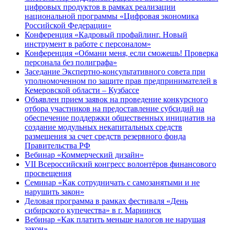
цифровых продуктов в рамках реализации
национальной программы «Цифровая экономика
Российской Федерации»
Конференция «Кадровый профайлинг. Новый
инструмент в работе с персоналом»
Конференция «Обмани меня, если сможешь! Проверка
персонала без полиграфа»
Заседание Экспертно-консультативного совета при
уполномоченном по защите прав предпринимателей в
Кемеровской области – Кузбассе
Объявлен прием заявок на проведение конкурсного
отбора участников на предоставление субсидий на
обеспечение поддержки общественных инициатив на
создание модульных некапитальных средств
размещения за счет средств резервного фонда
Правительства РФ
Вебинар «Коммерческий дизайн»
VII Всероссийский конгресс волонтёров финансового
просвещения
Семинар «Как сотрудничать с самозанятыми и не
нарушить закон»
Деловая программа в рамках фестиваля «День
сибирского купечества» в г. Мариинск
Вебинар «Как платить меньше налогов не нарушая
закон»