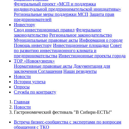
Федеральный проект «МСП и поддержка
индивидуальной предпринимательской инициативы»
Региональные меры поддержки МСП
Защита прав
предпринимателей
Инвестору
Свод инвестиционных правил
Федеральное
законодательство
Региональное законодательство
Муниципальные правовые акты
Информация о городе
Помощь инвестору
Инвестиционные площадки
Совет
по развитию инвестиционного климата и
предпринимательства
Инвестиционные проекты города
ТОР «Новокузнецк»
Нормативные правовые акты
Документация для
заключения Соглашения
Наши резиденты
Новости
Истории успеха
Опросы
Служба по контракту
Главная
Новости
Гастрономический фестиваль "В Сибири-ЕСТЬ!"
Встреча бизнес-сообщества с экспертами по вопросам
обращения с ТКО