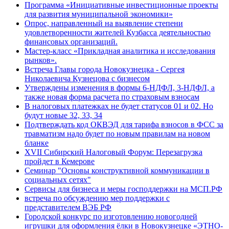
Программа «Инициативные инвестиционные проекты
для развития муниципальной экономики»
Опрос, направленный на выявление степени
удовлетворенности жителей Кузбасса деятельностью
финансовых организаций.
Мастер-класс «Прикладная аналитика и исследования
рынков».
Встреча Главы города Новокузнецка - Сергея
Николаевича Кузнецова с бизнесом
Утверждены изменения в формы 6-НДФЛ, 3-НДФЛ, а
также новая форма расчета по страховым взносам
В налоговых платежках не будет статусов 01 и 02. Но
будут новые 32, 33, 34
Подтверждать код ОКВЭД для тарифа взносов в ФСС за
травматизм надо будет по новым правилам на новом
бланке
XVII Сибирский Налоговый Форум: Перезагрузка
пройдет в Кемерове
Семинар "Основы конструктивной коммуникации в
социальных сетях"
Сервисы для бизнеса и меры господдержки на МСП.РФ
встреча по обсуждению мер поддержки с
представителем ВЭБ РФ
Городской конкурс по изготовлению новогодней
игрушки для оформления ёлки в Новокузнецке «ЭТНО-