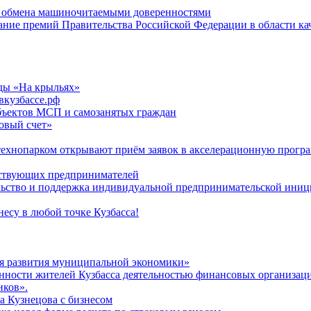
ю обмена машиночитаемыми доверенностями
кание премий Правительства Российской Федерации в области ка
ды «На крыльях»
вкузбассе.рф
бъектов МСП и самозанятых граждан
говый счет»
 технопарком открывают приём заявок в акселерационную прогр
йствующих предпринимателей
льство и поддержка индивидуальной предпринимательской ини
есу в любой точке Кузбасса!
я развития муниципальной экономики»
нности жителей Кузбасса деятельностью финансовых организац
нков».
а Кузнецова с бизнесом