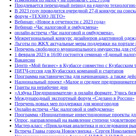
Продлевается переходный период на единую технологи
В 2023 году проводится очередной 27-й конкурс на соис
форум «ТЕХНО ЛЕТО»
Вебинар: «Новое в отчетности с 2023 года»
Вебинар «Час налоговой и омбудсмена»
онлайн-встреча «Час налоговой и омбудсмена».
Межрегиональный конкурс дизайнеров адаптивной одеж
Льготы по ЖКХ актуальные меры поддержки на портале 
Перечень свободного муниципального имущества для су
1 февраля 2023 в 16:00 состоится семинар «Единый нало
Вакансии
Центр «Мой бизнес» в Кузбассе совместно с Кузбасским
ПИТЧ-сессия для Кузбасских компаний и стартапов
Программа наставничества для начинающих, а также де
Национальный проект «Малое и среднее предпринимате
Гранты на нерабочие дни
«Азбука Предпринимателя» в онлайн формате. Учись бизн
Международный экспортный форум «Сделано в России»
Перечень новых мер поддержки для моногородов
Онлайн-встреча «Час налоговой и омбудсмена»
Программа «Инициативные инвестиционные проекты дл
Опрос, направленный на выявление степени удовлетворе
Мастер-класс «Прикладная аналитика и исследования ры
Встреча Главы города Новокузнецка - Сергея Николаевич