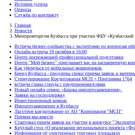
Истории успеха
Опросы
Служба по контракту
Главная
Новости
Минпромторгом Кузбасса при участии ФБУ «Кузбасский Ц
Встреча бизнес-сообщества с экспертами по вопросам о
Онлайн-встреча 19 октября в 16:00
Центр опережающей профессиональной подготовки
Центр "Мой бизнес" приглашает вас на расширенную кон
Как уберечься от мобильных мошенников
Бренд Кузбасса - продлены сроки приема заявок и матери
Стимулирование Кредитования МСП + Программа 1764
встреча главы города с предпринимателями
Новый онлайн сервис «Биржа импортозамещения».
Заявки на господдержку
Инвестиционный компас
Импортозамещение в Куzбассе
Льготное кредитование от АО "Корпорация "МСП"
Премия мы-вместе
Стартовал прием заявок на участие в конкурсе "Экспорте
Круглый стол «О реализации регионального проекта «Фо
Информация об электронных торговых площадках