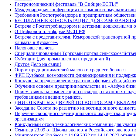
Гастрономический фестиваль "В Сибири-ЕСТЬ!"
Международная конференция по комплексному развити
Требования Роспотребнадзора к предприятиям обществен
БЕСПЛАТНЫЕ КОНСУЛЬТАЦИИ ДЛЯ САМОЗАНЯТЫ
Встреча с Роспотребнадзором и детскими дошкольными 
О Цифровой платформе МСП.РФ
Встреча с представителями Кемеровской транспортной п
климата в Кузбассе».
Налоговые вычеты
Специализированный Торговый портал сельскохозяйств
Субсидии (для промышленных предприятий)
Другое Дело на связи!
Опрос предпринимателей малого и среднего бизнеса
ФРП Кузбасса: возможности финансирования и поддержк
Конкурс на предоставление грантов в форме субсидий н
Обучение основам предпринимательства на «Азбуке бизн
Прием заявок на компенсацию расходов, связанных с на
требованиями внешних рынков.
ДНИ ОТКРЫТЫХ ДВЕРЕЙ ПО ВОПРОСАМ ДЕКЛАРИ
Заседание Совета по развитию инвестиционного климата
Перечень свободного муниципального имущества, предназ
организациям
Конкурсный отбор технологических компаний для участ
Семинар 23.09 от Школы экспорта Российского экспортн
Минпромторг Кузбасса с 14.09.2022 по 14.10.2022 объяви