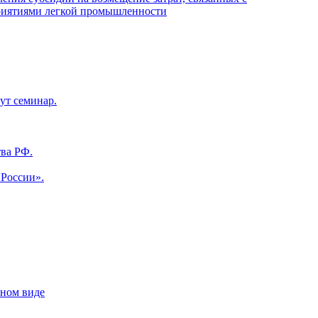
приятиями легкой промышленности
ут семинар.
ва РФ.
 России».
нном виде