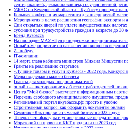
сертификацией, декларированием, государственной рег
УФНС по Кемеровской области – Кузбассу проводит на п
Большая конференция маркетинга для предприятий малого
Мероприятия в целях расширения географии экспорта и 
Дни открытых дверей по уплате имущественных налогах
субсидия при трудоустройстве граждан в возрасте до 30 л
Бренд Кузбасса
На площадке МАУ «Центр поддержки предпринимательства
Онлайн-мероприятие по разъяснению вопросов ведения б
Za победу
IT-компании
14 марта глава кабинета министров Михаил Мишустин п
Гранты на реализацию стартапов
«Лучшие товары и услуги Кузбасса» 2022 года. Конкурс
Меры поддержки малого бизнеса
Гранты для молодых предпринимателей
онлайн – анкетирование кузбасских работодателей по оп
Центр "Мой бизнес" выступает информационным партнер
Перечень свободного муниципального имущества, предна
Региональный портал вкузбассе.рф: просто и удобно
Строительный вопрос: как оформить документы онлайн
Семинар «Как продвигать малый бизнес в 2023 году»
Теперь счета-фактуры и универсальные передаточные до
Мораторий на проверки ККТ продлили на 2023 год
Изменения по налогу на прибыль с 2023 года