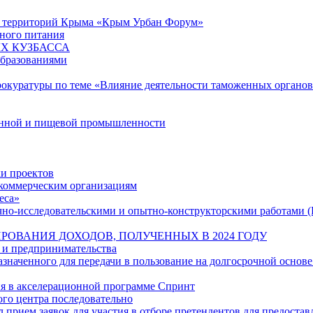
ю территорий Крыма «Крым Урбан Форум»
ного питания
Х КУЗБАССА
образованиями
рокуратуры по теме «Влияние деятельности таможенных органо
енной и пищевой промышленности
и проектов
екоммерческим организациям
еса»
учно-исследовательскими и опытно-конструкторскими работами 
РОВАНИЯ ДОХОДОВ, ПОЛУЧЕННЫХ В 2024 ГОДУ
 и предпринимательства
наченного для передачи в пользование на долгосрочной основе
ия в акселерационной программе Спринт
ого центра последовательно
л прием заявок для участия в отборе претендентов для предостав