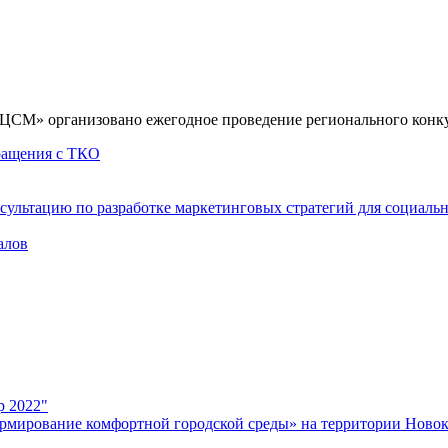
СМ» организовано ежегодное проведение регионального конкурс
бращения с ТКО
сультацию по разработке маркетинговых стратегий для социаль
алов
р 2022"
рмирование комфортной городской среды» на территории Новок