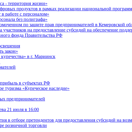
са - территория жизни»
ифровых продуктов в рамках реализации национальной програ
в работе с персоналом»
сонала без полиграфа»
омоченном по защите прав предпринимателей в Кемеровской обл
ра участников на предоставление субсидий на обеспечение под
рвного фонда Правительства РФ
освещения
ть закон»
 купечества» в г. Мариинск
»
мателей
 прибыль в субъектах РФ
ре туризма «Купеческое наследие»
дых предпринимателей
ва 21 июля в 16:00
стия в отборе претендентов для предоставления субсидий на воз
ре розничной торговли