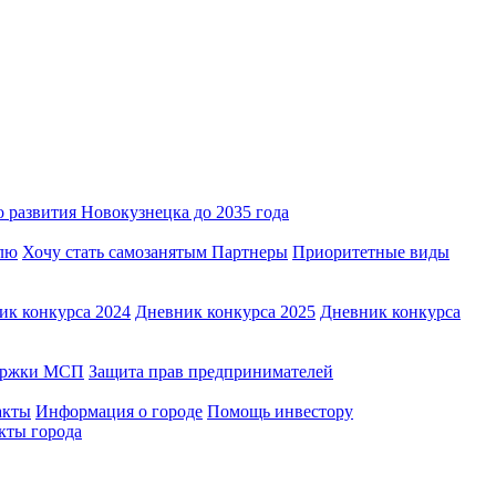
 развития Новокузнецка до 2035 года
лю
Хочу стать самозанятым
Партнеры
Приоритетные виды
ик конкурса 2024
Дневник конкурса 2025
Дневник конкурса
держки МСП
Защита прав предпринимателей
акты
Информация о городе
Помощь инвестору
кты города