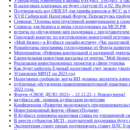
Утверждены изменения в формы 6-НДФЛ, 3-НДФЛ, а такж
В налоговых платежках не будет статусов 01 и 02. Но буду
Подтверждать код ОКВЭД для тарифа взносов в ФСС за т
XVII Сибирский Налоговый Форум: Перезагрузка пройде
Семинар "Основы конструктивной коммуникации в соци
Сервисы для бизнеса и меры господдержки на МСП.РФ
встреча по обсуждению мер поддержки с представителе
Городской конкурс по изготовлению новогодней игрушк
«Мой бизнес» в Кузбассе онлайн-встречу «Час налоговой
Разработаны программы господдержки от Фонда развити
Мероприятие «Реформа контрольной и надзорной деятел
Еженедельная новостная рассылка от центра "Мой бизнес
Реализация инвестиционных проектов в сфере туризма
Как будет работать Единый налоговый счет, можно узнат
Установлен МРОТ на 2023 год
Налоговики сообщили, когда ИП должны заплатить взнос
публичные обсуждения правоприменительной практики н
2022 года.
Форум «СВОЕ ДЕЛО 2022» – 22.12.22, г. Новокузнецк!
вкузбассе.рф - помощь кузбасским родителям
Конференция «Развитие молодежного предпринимательс
Инвестиционный форум «ИнвестПодъем»
В Кузбассе понижена налоговая ставка по упрощенной с
В реестр субъектов МСП - получателей поддержки будут
Экспортерам станет проще подтверждать ставку НДС 0 п