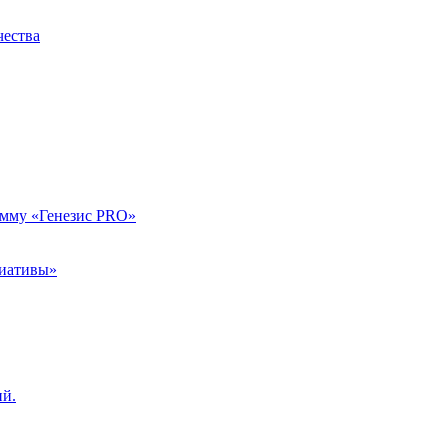
чества
амму «Генезис PRO»
циативы»
ий.