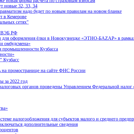
е новая форма расчета по страховым взносам
т новые 32, 33, 34
равматизм надо будет по новым правилам на новом бланке
т в Кемерове
альных сетях"
м ВЭБ РФ
и для оформления ёлки в Новокузнецке «ЭТНО-БАZАР» в рамках
 и омбудсмена»
я промышленности Кузбасса
ьности»
" Кузбасс
ь на промостранице на сайте ФНС России
ы за 2022 год
алоговых органов проведены Управлением Федеральной налог ов
тва»
истеме налогообложения для субъектов малого и среднего предп
 включаться дополнительные сведения
роцентов