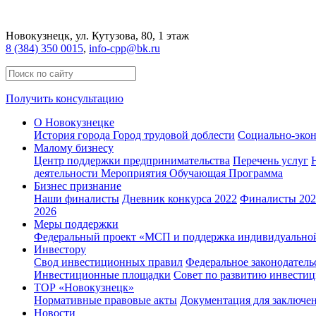
Новокузнецк
, ул. Кутузова, 80, 1 этаж
8 (384) 350 0015
,
info-cpp@bk.ru
Получить консультацию
О Новокузнецке
История города
Город трудовой доблести
Социально-экон
Малому бизнесу
Центр поддержки предпринимательства
Перечень услуг
деятельности
Мероприятия
Обучающая Программа
Бизнес признание
Наши финалисты
Дневник конкурса 2022
Финалисты 2022
2026
Меры поддержки
Федеральный проект «МСП и поддержка индивидуально
Инвестору
Свод инвестиционных правил
Федеральное законодатель
Инвестиционные площадки
Совет по развитию инвестиц
ТОР «Новокузнецк»
Нормативные правовые акты
Документация для заключе
Новости