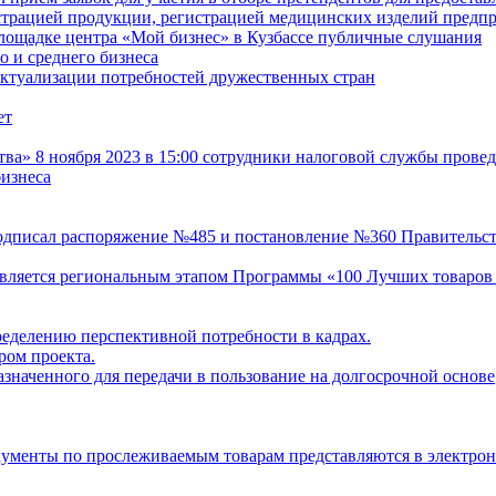
истрацией продукции, регистрацией медицинских изделий пред
лощадке центра «Мой бизнес» в Кузбассе публичные слушания
 и среднего бизнеса
актуализации потребностей дружественных стран
ет
» 8 ноября 2023 в 15:00 сотрудники налоговой службы провед
изнеса
одписал распоряжение №485 и постановление №360 Правительст
 является региональным этапом Программы «100 Лучших товаров
ределению перспективной потребности в кадрах.
ом проекта.
значенного для передачи в пользование на долгосрочной основе
кументы по прослеживаемым товарам представляются в электро