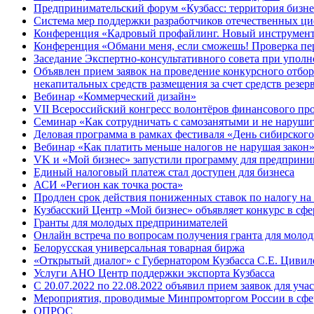
Предпринимательский форум «Кузбасс: территория бизне
Система мер поддержки разработчиков отечественных ц
Конференция «Кадровый профайлинг. Новый инструмент 
Конференция «Обмани меня, если сможешь! Проверка пер
Заседание Экспертно-консультативного совета при уполн
Объявлен прием заявок на проведение конкурсного отбо
некапитальных средств размещения за счет средств резе
Вебинар «Коммерческий дизайн»
VII Всероссийский конгресс волонтёров финансового пр
Семинар «Как сотрудничать с самозанятыми и не наруши
Деловая программа в рамках фестиваля «День сибирского
Вебинар «Как платить меньше налогов не нарушая закон
VK и «Мой бизнес» запустили программу для предприни
Единый налоговый платеж стал доступен для бизнеса
АСИ «Регион как точка роста»
Продлен срок действия пониженных ставок по налогу на
Кузбасский Центр «Мой бизнес» объявляет конкурс в сфе
Гранты для молодых предпринимателей
Онлайн встреча по вопросам получения гранта для моло
Белорусская универсальная товарная биржа
«Открытый диалог» с Губернатором Кузбасса С.Е. Цивиле
Услуги АНО Центр поддержки экспорта Кузбасса
С 20.07.2022 по 22.08.2022 объявил прием заявок для уча
Мероприятия, проводимые Минпромторгом России в сфе
ОПРОС