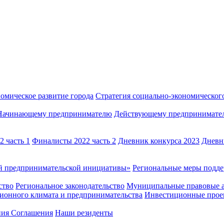
омическое развитие города
Стратегия социально-экономического
Начинающему предпринимателю
Действующему предпринимате
 часть 1
Финалисты 2022 часть 2
Дневник конкурса 2023
Дневн
й предпринимательской инициативы»
Региональные меры под
ство
Региональное законодательство
Муниципальные правовые 
ионного климата и предпринимательства
Инвестиционные прое
ния Соглашения
Наши резиденты