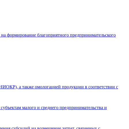
в на формирование благоприятного предпринимательского
(НИОКР), а также омологацией продукции в соответствии с
 субъектам малого и среднего предпринимательства и
ления субсидий на возмещение затрат, связанных с