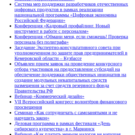
Система мер поддержки разработчиков отечественных
цифровых продуктов в рамках реализации
национальной программы «Цифровая экономика
Российской Федерации»
Конференция «Кадровый профайлинг. Новый
инструмент в работе с персоналом»
Конференция «Обмани меня, если сможешь! Проверка
персонала без полиграфа»
Заседание Экспертно-консультативного совета при
уполномоченном по защите прав предпринимателей в
Кемеровской области – Кузбассе
Объявлен прием заявок на проведение конкурсного
отбора участников на предоставление субсидий на
обеспечение поддержки общественных инициатив на
создание модульных некапитальных средств
размещения за счет средств резервного фонда
Правительства РФ
Вебинар «Коммерческий дизайн»
VII Всероссийский конгресс волонтёров финансового
просвещения
Семинар «Как сотрудничать с самозанятыми и не
нарушить закон»
Деловая программа в рамках фестиваля «День
сибирского купечества» в г. Мариинск
Вебинар «Как платить меньше налогов не нарушая