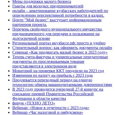
Меры поддержки малого бизнеса
Гранты для молодых предпринимателей
онлайн – анкетирование кузбасских работодателей по
определению перспективной потребности в кадрах.
Центр "Мой бизнес" выступает информационным
партнером проекта.
Перечень свободного муниципального имущества,
предназначенного для передачи в пользование на
долгосрочной основе
Региональный портал вкузбассе.рф: просто и удобно
Строительный вопрос: как оформить документы онлайн
Семинар «Как продвигать малый бизнес в 2023 году»
Теперь счета-фактуры и универсальные передаточные
документы по прослеживаемым товарам
представляются в электронном виде
Мораторий на проверки ККТ продлили на 2023 год
Изменения по налогу на прибыль с 2023 года
Продлевается переходный период на единую
технологию обмена машиночитаемыми доверенностями
В 2023 году проводится очередной 27-й конкурс на
соискание премий Правительства Российской
Федерации в области качества
форум «ТЕХНО ЛЕТО»
Вебинар: «Новое в отчетности с 2023 года»
Вебинар «Час налоговой и омбудсмена»