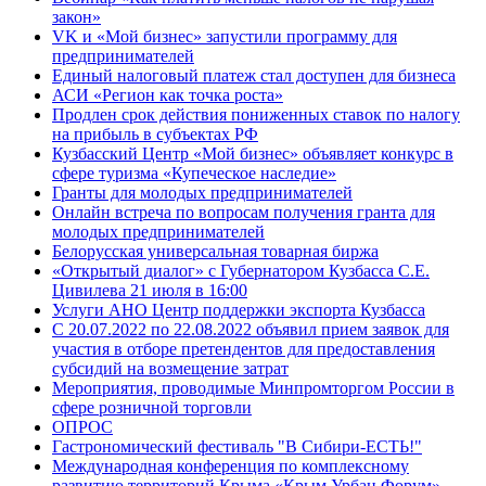
закон»
VK и «Мой бизнес» запустили программу для
предпринимателей
Единый налоговый платеж стал доступен для бизнеса
АСИ «Регион как точка роста»
Продлен срок действия пониженных ставок по налогу
на прибыль в субъектах РФ
Кузбасский Центр «Мой бизнес» объявляет конкурс в
сфере туризма «Купеческое наследие»
Гранты для молодых предпринимателей
Онлайн встреча по вопросам получения гранта для
молодых предпринимателей
Белорусская универсальная товарная биржа
«Открытый диалог» с Губернатором Кузбасса С.Е.
Цивилева 21 июля в 16:00
Услуги АНО Центр поддержки экспорта Кузбасса
С 20.07.2022 по 22.08.2022 объявил прием заявок для
участия в отборе претендентов для предоставления
субсидий на возмещение затрат
Мероприятия, проводимые Минпромторгом России в
сфере розничной торговли
ОПРОС
Гастрономический фестиваль "В Сибири-ЕСТЬ!"
Международная конференция по комплексному
развитию территорий Крыма «Крым Урбан Форум»