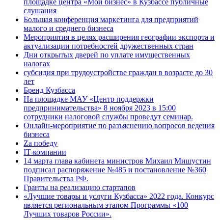
площадке центра «Мой бизнес» в Кузбассе публичные
слушания
Большая конференция маркетинга для предприятий
малого и среднего бизнеса
Мероприятия в целях расширения географии экспорта и
актуализации потребностей дружественных стран
Дни открытых дверей по уплате имущественных
налогах
субсидия при трудоустройстве граждан в возрасте до 30
лет
Бренд Кузбасса
На площадке МАУ «Центр поддержки
предпринимательства» 8 ноября 2023 в 15:00
сотрудники налоговой службы проведут семинар.
Онлайн-мероприятие по разъяснению вопросов ведения
бизнеса
Za победу
IT-компании
14 марта глава кабинета министров Михаил Мишустин
подписал распоряжение №485 и постановление №360
Правительства РФ.
Гранты на реализацию стартапов
«Лучшие товары и услуги Кузбасса» 2022 года. Конкурс
является региональным этапом Программы «100
Лучших товаров России».