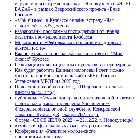
игрушки для оформления ёлки в Новокузнецке «ЭТНО-
БАZАР» в рамках Всероссийского проекта «Ёлки
России».
«Мой бизнес» в Кузбассе онлайн-встречу «Час
налоговой и омбудсмена»
Разработаны программы господдержки от Фонда
развития промышленности Кузбасса
Мероприятие «Реформа контрольной и надзорной
деятельности»
Еженедельная новостная рассылка от центра "Мой
бизнес" Кузбасс
Реализация инвестиционных проектов в сфере туризма
Как будет работать Единый налоговый счет, можно
узнать на промостранице на сайте ФНС России
Установлен МРОТ на 2023 год
Налоговики сообщили, когда ИП должны заплатить
взносы за 2022 год
публичные обсуждения правоприменительной практики
налоговых органов проведены Управлением
Федеральной налог овой службы по Кемеровской
области – Кузбассу 8 декабря 2022 года.
Форум «СВОЕ ДЕЛО 2022» – 22.12.22, г. Новокузнецк!
вкузбассе.рф - помощь кузбасским родителям
Конференция «Развитие молодежного
предпринимательства»