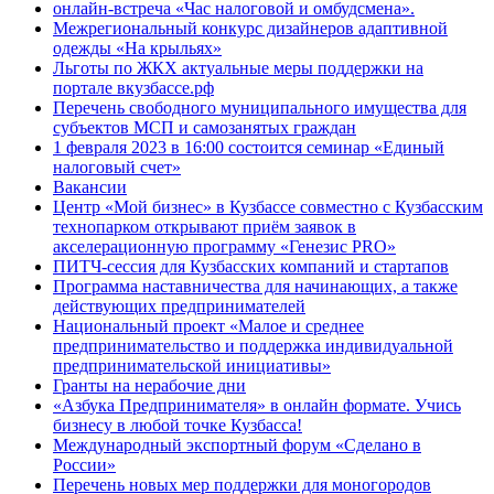
онлайн-встреча «Час налоговой и омбудсмена».
Межрегиональный конкурс дизайнеров адаптивной
одежды «На крыльях»
Льготы по ЖКХ актуальные меры поддержки на
портале вкузбассе.рф
Перечень свободного муниципального имущества для
субъектов МСП и самозанятых граждан
1 февраля 2023 в 16:00 состоится семинар «Единый
налоговый счет»
Вакансии
Центр «Мой бизнес» в Кузбассе совместно с Кузбасским
технопарком открывают приём заявок в
акселерационную программу «Генезис PRO»
ПИТЧ-сессия для Кузбасских компаний и стартапов
Программа наставничества для начинающих, а также
действующих предпринимателей
Национальный проект «Малое и среднее
предпринимательство и поддержка индивидуальной
предпринимательской инициативы»
Гранты на нерабочие дни
«Азбука Предпринимателя» в онлайн формате. Учись
бизнесу в любой точке Кузбасса!
Международный экспортный форум «Сделано в
России»
Перечень новых мер поддержки для моногородов