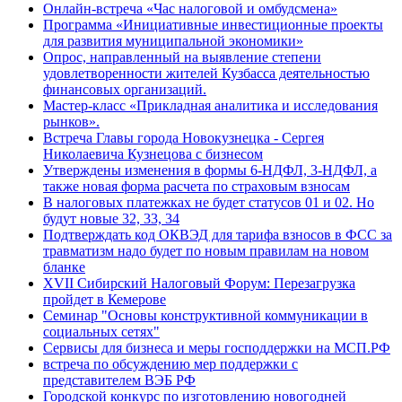
Онлайн-встреча «Час налоговой и омбудсмена»
Программа «Инициативные инвестиционные проекты
для развития муниципальной экономики»
Опрос, направленный на выявление степени
удовлетворенности жителей Кузбасса деятельностью
финансовых организаций.
Мастер-класс «Прикладная аналитика и исследования
рынков».
Встреча Главы города Новокузнецка - Сергея
Николаевича Кузнецова с бизнесом
Утверждены изменения в формы 6-НДФЛ, 3-НДФЛ, а
также новая форма расчета по страховым взносам
В налоговых платежках не будет статусов 01 и 02. Но
будут новые 32, 33, 34
Подтверждать код ОКВЭД для тарифа взносов в ФСС за
травматизм надо будет по новым правилам на новом
бланке
XVII Сибирский Налоговый Форум: Перезагрузка
пройдет в Кемерове
Семинар "Основы конструктивной коммуникации в
социальных сетях"
Сервисы для бизнеса и меры господдержки на МСП.РФ
встреча по обсуждению мер поддержки с
представителем ВЭБ РФ
Городской конкурс по изготовлению новогодней