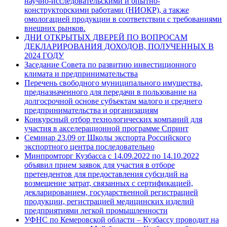
научно-исследовательскими и опытно-
конструкторскими работами (НИОКР), а также
омологацией продукции в соответствии с требованиями
внешних рынков.
ДНИ ОТКРЫТЫХ ДВЕРЕЙ ПО ВОПРОСАМ
ДЕКЛАРИРОВАНИЯ ДОХОДОВ, ПОЛУЧЕННЫХ В
2024 ГОДУ
Заседание Совета по развитию инвестиционного
климата и предпринимательства
Перечень свободного муниципального имущества,
предназначенного для передачи в пользование на
долгосрочной основе субъектам малого и среднего
предпринимательства и организациям
Конкурсный отбор технологических компаний для
участия в акселерационной программе Спринт
Семинар 23.09 от Школы экспорта Российского
экспортного центра последовательно
Минпромторг Кузбасса с 14.09.2022 по 14.10.2022
объявил прием заявок для участия в отборе
претендентов для предоставления субсидий на
возмещение затрат, связанных с сертификацией,
декларированием, государственной регистрацией
продукции, регистрацией медицинских изделий
предприятиями легкой промышленности
УФНС по Кемеровской области – Кузбассу проводит на