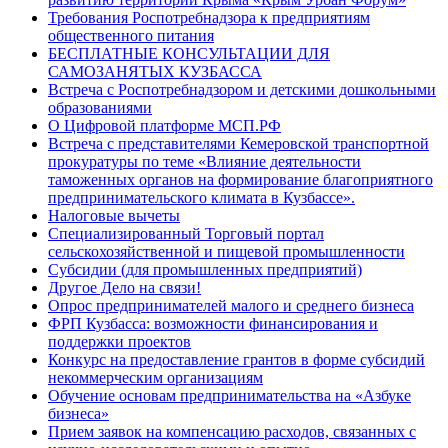
Требования Роспотребнадзора к предприятиям
общественного питания
БЕСПЛАТНЫЕ КОНСУЛЬТАЦИИ ДЛЯ
САМОЗАНЯТЫХ КУЗБАССА
Встреча с Роспотребнадзором и детскими дошкольными
образованиями
О Цифровой платформе МСП.РФ
Встреча с представителями Кемеровской транспортной
прокуратуры по теме «Влияние деятельности
таможенных органов на формирование благоприятного
предпринимательского климата в Кузбассе».
Налоговые вычеты
Специализированный Торговый портал
сельскохозяйственной и пищевой промышленности
Субсидии (для промышленных предприятий)
Другое Дело на связи!
Опрос предпринимателей малого и среднего бизнеса
ФРП Кузбасса: возможности финансирования и
поддержки проектов
Конкурс на предоставление грантов в форме субсидий
некоммерческим организациям
Обучение основам предпринимательства на «Азбуке
бизнеса»
Прием заявок на компенсацию расходов, связанных с