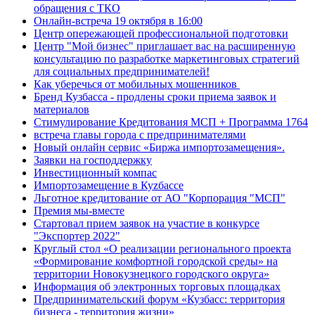
обращения с ТКО
Онлайн-встреча 19 октября в 16:00
Центр опережающей профессиональной подготовки
Центр "Мой бизнес" приглашает вас на расширенную
консультацию по разработке маркетинговых стратегий
для социальных предпринимателей!
Как уберечься от мобильных мошенников
Бренд Кузбасса - продлены сроки приема заявок и
материалов
Стимулирование Кредитования МСП + Программа 1764
встреча главы города с предпринимателями
Новый онлайн сервис «Биржа импортозамещения».
Заявки на господдержку
Инвестиционный компас
Импортозамещение в Куzбассе
Льготное кредитование от АО "Корпорация "МСП"
Премия мы-вместе
Стартовал прием заявок на участие в конкурсе
"Экспортер 2022"
Круглый стол «О реализации регионального проекта
«Формирование комфортной городской среды» на
территории Новокузнецкого городского округа»
Информация об электронных торговых площадках
Предпринимательский форум «Кузбасс: территория
бизнеса - территория жизни»