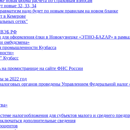
е новая форма расчета по страховым взносам
т новые 32, 33, 34
равматизм надо будет по новым правилам на новом бланке
т в Кемерове
альных сетях"
м ВЭБ РФ
и для оформления ёлки в Новокузнецке «ЭТНО-БАZАР» в рамках
 и омбудсмена»
я промышленности Кузбасса
ьности»
" Кузбасс
ь на промостранице на сайте ФНС России
ы за 2022 год
алоговых органов проведены Управлением Федеральной налог ов
тва»
истеме налогообложения для субъектов малого и среднего предп
 включаться дополнительные сведения
роцентов