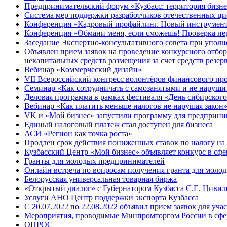
Предпринимательский форум «Кузбасс: территория бизне
Система мер поддержки разработчиков отечественных ц
Конференция «Кадровый профайлинг. Новый инструмент 
Конференция «Обмани меня, если сможешь! Проверка пер
Заседание Экспертно-консультативного совета при уполн
Объявлен прием заявок на проведение конкурсного отбо
некапитальных средств размещения за счет средств резе
Вебинар «Коммерческий дизайн»
VII Всероссийский конгресс волонтёров финансового пр
Семинар «Как сотрудничать с самозанятыми и не наруши
Деловая программа в рамках фестиваля «День сибирского
Вебинар «Как платить меньше налогов не нарушая закон
VK и «Мой бизнес» запустили программу для предприни
Единый налоговый платеж стал доступен для бизнеса
АСИ «Регион как точка роста»
Продлен срок действия пониженных ставок по налогу на
Кузбасский Центр «Мой бизнес» объявляет конкурс в сфе
Гранты для молодых предпринимателей
Онлайн встреча по вопросам получения гранта для моло
Белорусская универсальная товарная биржа
«Открытый диалог» с Губернатором Кузбасса С.Е. Цивиле
Услуги АНО Центр поддержки экспорта Кузбасса
С 20.07.2022 по 22.08.2022 объявил прием заявок для уча
Мероприятия, проводимые Минпромторгом России в сфе
ОПРОС