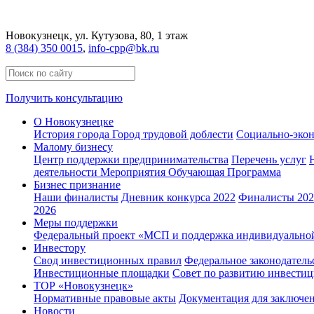
Новокузнецк
, ул. Кутузова, 80, 1 этаж
8 (384) 350 0015
,
info-cpp@bk.ru
Получить консультацию
О Новокузнецке
История города
Город трудовой доблести
Социально-экон
Малому бизнесу
Центр поддержки предпринимательства
Перечень услуг
деятельности
Мероприятия
Обучающая Программа
Бизнес признание
Наши финалисты
Дневник конкурса 2022
Финалисты 2022
2026
Меры поддержки
Федеральный проект «МСП и поддержка индивидуально
Инвестору
Свод инвестиционных правил
Федеральное законодатель
Инвестиционные площадки
Совет по развитию инвестиц
ТОР «Новокузнецк»
Нормативные правовые акты
Документация для заключе
Новости