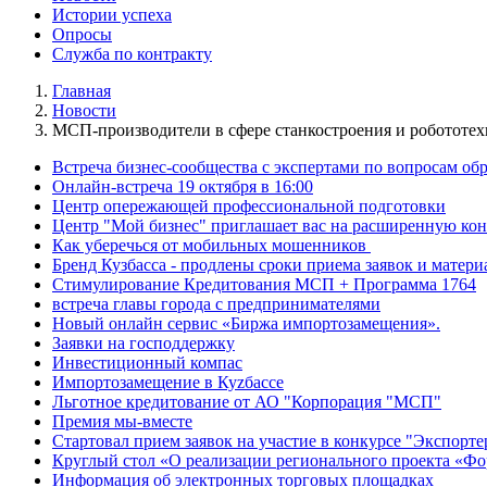
Истории успеха
Опросы
Служба по контракту
Главная
Новости
МСП-производители в сфере станкостроения и робототех
Встреча бизнес-сообщества с экспертами по вопросам о
Онлайн-встреча 19 октября в 16:00
Центр опережающей профессиональной подготовки
Центр "Мой бизнес" приглашает вас на расширенную кон
Как уберечься от мобильных мошенников
Бренд Кузбасса - продлены сроки приема заявок и матери
Стимулирование Кредитования МСП + Программа 1764
встреча главы города с предпринимателями
Новый онлайн сервис «Биржа импортозамещения».
Заявки на господдержку
Инвестиционный компас
Импортозамещение в Куzбассе
Льготное кредитование от АО "Корпорация "МСП"
Премия мы-вместе
Стартовал прием заявок на участие в конкурсе "Экспорте
Круглый стол «О реализации регионального проекта «Фо
Информация об электронных торговых площадках