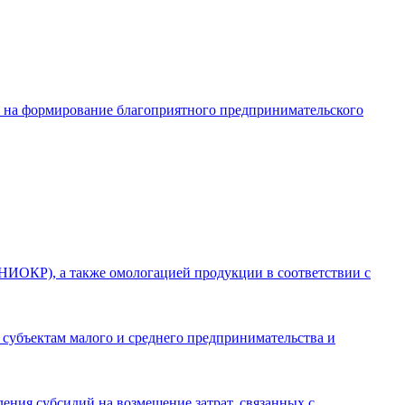
в на формирование благоприятного предпринимательского
(НИОКР), а также омологацией продукции в соответствии с
 субъектам малого и среднего предпринимательства и
ления субсидий на возмещение затрат, связанных с