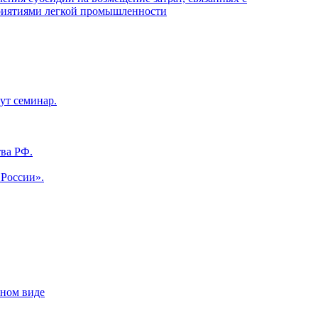
приятиями легкой промышленности
ут семинар.
ва РФ.
 России».
нном виде