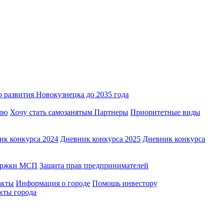
 развития Новокузнецка до 2035 года
лю
Хочу стать самозанятым
Партнеры
Приоритетные виды
ик конкурса 2024
Дневник конкурса 2025
Дневник конкурса
держки МСП
Защита прав предпринимателей
акты
Информация о городе
Помощь инвестору
кты города