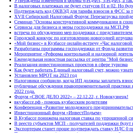
Утверждены изменения в формы 6-НДФЛ, 3-НДФЛ, а такж
В налоговых платежках не будет статусов 01 и 02. Но буду
Подтверждать код ОКВЭД для тарифа взносов в ФСС за т
XVII Сибирский Налоговый Форум: Перезагрузка пройде
Семинар "Основы конструктивной коммуникации в соци
Сервисы для бизнеса и меры господдержки на МСП.РФ
встреча по обсуждению мер поддержки с представителе
Городской конкурс по изготовлению новогодней игрушк
«Мой бизнес» в Кузбассе онлайн-встречу «Час налоговой
Разработаны программы господдержки от Фонда развити
Мероприятие «Реформа контрольной и надзорной деятел
Еженедельная новостная рассылка от центра "Мой бизнес
Реализация инвестиционных проектов в сфере туризма
Как будет работать Единый налоговый счет, можно узнат
Установлен МРОТ на 2023 год
Налоговики сообщили, когда ИП должны заплатить взнос
публичные обсуждения правоприменительной практики н
2022 года.
Форум «СВОЕ ДЕЛО 2022» – 22.12.22, г. Новокузнецк!
вкузбассе.рф - помощь кузбасским родителям
Конференция «Развитие молодежного предпринимательс
Инвестиционный форум «ИнвестПодъем»
В Кузбассе понижена налоговая ставка по упрощенной с
В реестр субъектов МСП - получателей поддержки будут
Экспортерам станет проще подтверждать ставку НДС 0 п