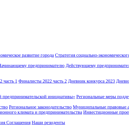
омическое развитие города
Стратегия социально-экономического
Начинающему предпринимателю
Действующему предпринимате
 часть 1
Финалисты 2022 часть 2
Дневник конкурса 2023
Дневн
й предпринимательской инициативы»
Региональные меры под
ство
Региональное законодательство
Муниципальные правовые 
ионного климата и предпринимательства
Инвестиционные прое
ния Соглашения
Наши резиденты