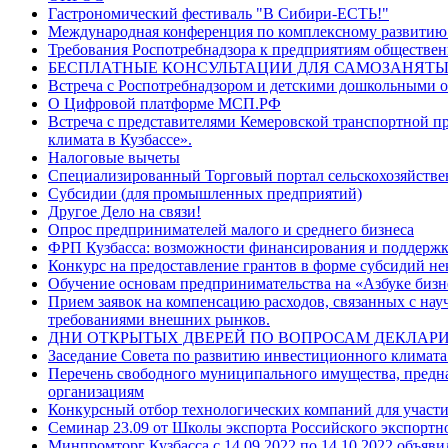
Гастрономический фестиваль "В Сибири-ЕСТЬ!"
Международная конференция по комплексному развити
Требования Роспотребнадзора к предприятиям обществен
БЕСПЛАТНЫЕ КОНСУЛЬТАЦИИ ДЛЯ САМОЗАНЯТЫ
Встреча с Роспотребнадзором и детскими дошкольными 
О Цифровой платформе МСП.РФ
Встреча с представителями Кемеровской транспортной п
климата в Кузбассе».
Налоговые вычеты
Специализированный Торговый портал сельскохозяйств
Субсидии (для промышленных предприятий)
Другое Дело на связи!
Опрос предпринимателей малого и среднего бизнеса
ФРП Кузбасса: возможности финансирования и поддержк
Конкурс на предоставление грантов в форме субсидий н
Обучение основам предпринимательства на «Азбуке бизн
Прием заявок на компенсацию расходов, связанных с на
требованиями внешних рынков.
ДНИ ОТКРЫТЫХ ДВЕРЕЙ ПО ВОПРОСАМ ДЕКЛАРИ
Заседание Совета по развитию инвестиционного климата
Перечень свободного муниципального имущества, предназ
организациям
Конкурсный отбор технологических компаний для участ
Семинар 23.09 от Школы экспорта Российского экспортн
Минпромторг Кузбасса с 14.09.2022 по 14.10.2022 объяви