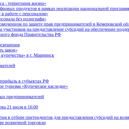
са - территория жизни»
ифровых продуктов в рамках реализации национальной програ
в работе с персоналом»
сонала без полиграфа»
омоченном по защите прав предпринимателей в Кемеровской обл
ра участников на предоставление субсидий на обеспечение под
рвного фонда Правительства РФ
освещения
ть закон»
 купечества» в г. Мариинск
»
мателей
 прибыль в субъектах РФ
ре туризма «Купеческое наследие»
дых предпринимателей
ва 21 июля в 16:00
стия в отборе претендентов для предоставления субсидий на воз
ре розничной торговли