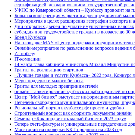
сертификацией, декларированием, государственной рег
УФНС по Кемеровской области – Кузбассу проводит на п
Большая конференция маркетинга для предприятий малого
Мероприятия в целях расширения географии экспорта и 
Дни открытых дверей по уплате имущественных налогах
субсидия при трудоустройстве граждан в возрасте до 30 л
Бренд Кузбасса
На площадке МАУ «Центр поддержки предпринимательства
Онлайн-мероприятие по разъяснению вопросов ведения б
Za победу
IT-компании
14 марта глава кабинета министров Михаил Мишустин п
Гранты на реализацию стартапов
«Лучшие товары и услуги Кузбасса» 2022 года. Конкурс
Меры поддержки малого бизнеса
Гранты для молодых предпринимателей
онлайн – анкетирование кузбасских работодателей по оп
Центр "Мой бизнес" выступает информационным партнер
Перечень свободного муниципального имущества, предна
Региональный портал вкузбассе.рф: просто и удобно
Строительный вопрос: как оформить документы онлайн
Семинар «Как продвигать малый бизнес в 2023 году»
Теперь счета-фактуры и универсальные передаточные до
Мораторий на проверки ККТ продлили на 2023 год
Изменения по налогу на прибыль с 2023 года