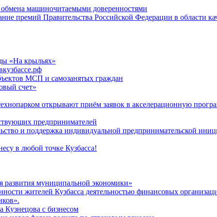
ю обмена машиночитаемыми доверенностями
кание премий Правительства Российской Федерации в области ка
ды «На крыльях»
вкузбассе.рф
бъектов МСП и самозанятых граждан
говый счет»
 технопарком открывают приём заявок в акселерационную прогр
йствующих предпринимателей
льство и поддержка индивидуальной предпринимательской ини
есу в любой точке Кузбасса!
я развития муниципальной экономики»
нности жителей Кузбасса деятельностью финансовых организац
нков».
а Кузнецова с бизнесом