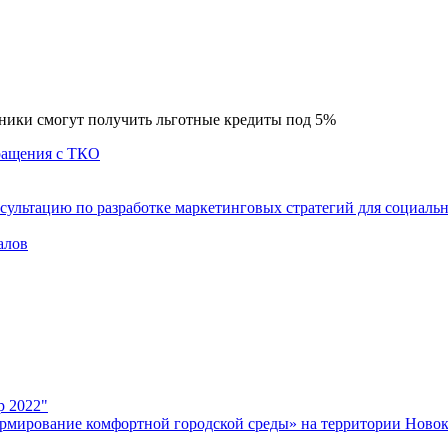
ники смогут получить льготные кредиты под 5%
бращения с ТКО
сультацию по разработке маркетинговых стратегий для социаль
алов
р 2022"
рмирование комфортной городской среды» на территории Новок