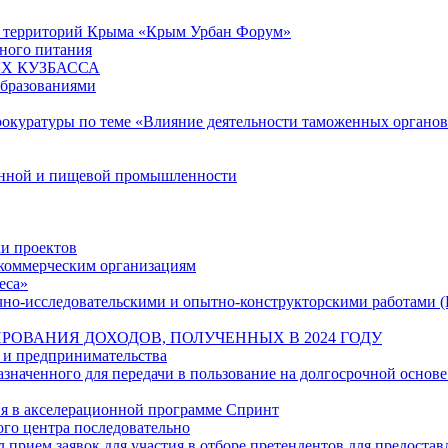
ю территорий Крыма «Крым Урбан Форум»
ного питания
Х КУЗБАССА
образованиями
рокуратуры по теме «Влияние деятельности таможенных органо
енной и пищевой промышленности
и проектов
екоммерческим организациям
еса»
учно-исследовательскими и опытно-конструкторскими работами 
РОВАНИЯ ДОХОДОВ, ПОЛУЧЕННЫХ В 2024 ГОДУ
 и предпринимательства
наченного для передачи в пользование на долгосрочной основе
ия в акселерационной программе Спринт
ого центра последовательно
л прием заявок для участия в отборе претендентов для предостав