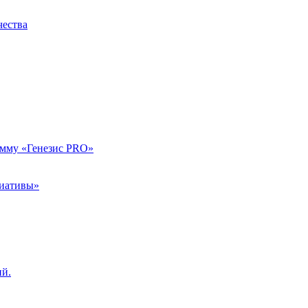
чества
амму «Генезис PRO»
циативы»
ий.