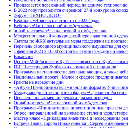
Продлевается переходный период на единую технологи
В 2023 году проводится очередной 27-й конкурс на соис
форум «ТЕХНО ЛЕТО»
Вебинар: «Новое в отчетности с 2023 года»
Вебинар «Час налоговой и омбудсмена»
онлайн-встреча «Час налоговой и омбудсмена».
Межрегиональный конкурс дизайнеров адаптивной одеж
Льготы по ЖКХ актуальные меры поддержки на портале 
Перечень свободного муниципального имущества для су
1 февраля 2023 в 16:00 состоится семинар «Единый нало
Вакансии
Центр «Мой бизнес» в Кузбассе совместно с Кузбасским
ПИТЧ-сессия для Кузбасских компаний и стартапов
Программа наставничества для начинающих, а также де
Национальный проект «Малое и среднее предпринимате
Гранты на нерабочие дни
«Азбука Предпринимателя» в онлайн формате. Учись бизн
Международный экспортный форум «Сделано в России»
Перечень новых мер поддержки для моногородов
Онлайн-встреча «Час налоговой и омбудсмена»
Программа «Инициативные инвестиционные проекты дл
Опрос, направленный на выявление степени удовлетворе
Мастер-класс «Прикладная аналитика и исследования ры
Встреча Главы города Новокузнецка - Сергея Николаевич