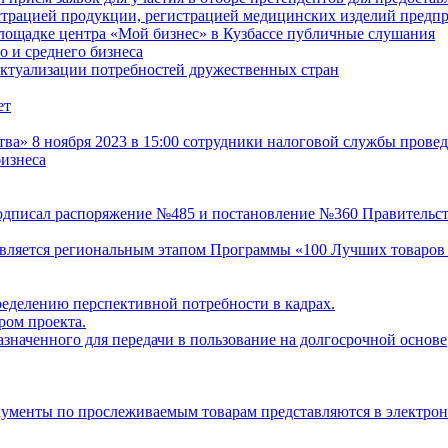
истрацией продукции, регистрацией медицинских изделий пред
лощадке центра «Мой бизнес» в Кузбассе публичные слушания
 и среднего бизнеса
актуализации потребностей дружественных стран
ет
» 8 ноября 2023 в 15:00 сотрудники налоговой службы провед
изнеса
одписал распоряжение №485 и постановление №360 Правительст
 является региональным этапом Программы «100 Лучших товаров
ределению перспективной потребности в кадрах.
ом проекта.
значенного для передачи в пользование на долгосрочной основе
кументы по прослеживаемым товарам представляются в электро