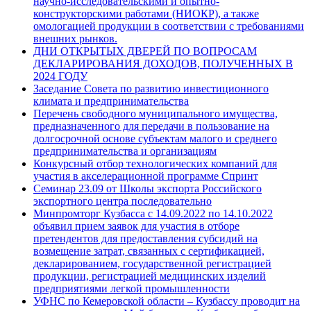
научно-исследовательскими и опытно-
конструкторскими работами (НИОКР), а также
омологацией продукции в соответствии с требованиями
внешних рынков.
ДНИ ОТКРЫТЫХ ДВЕРЕЙ ПО ВОПРОСАМ
ДЕКЛАРИРОВАНИЯ ДОХОДОВ, ПОЛУЧЕННЫХ В
2024 ГОДУ
Заседание Совета по развитию инвестиционного
климата и предпринимательства
Перечень свободного муниципального имущества,
предназначенного для передачи в пользование на
долгосрочной основе субъектам малого и среднего
предпринимательства и организациям
Конкурсный отбор технологических компаний для
участия в акселерационной программе Спринт
Семинар 23.09 от Школы экспорта Российского
экспортного центра последовательно
Минпромторг Кузбасса с 14.09.2022 по 14.10.2022
объявил прием заявок для участия в отборе
претендентов для предоставления субсидий на
возмещение затрат, связанных с сертификацией,
декларированием, государственной регистрацией
продукции, регистрацией медицинских изделий
предприятиями легкой промышленности
УФНС по Кемеровской области – Кузбассу проводит на