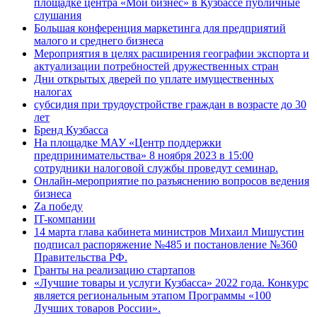
площадке центра «Мой бизнес» в Кузбассе публичные
слушания
Большая конференция маркетинга для предприятий
малого и среднего бизнеса
Мероприятия в целях расширения географии экспорта и
актуализации потребностей дружественных стран
Дни открытых дверей по уплате имущественных
налогах
субсидия при трудоустройстве граждан в возрасте до 30
лет
Бренд Кузбасса
На площадке МАУ «Центр поддержки
предпринимательства» 8 ноября 2023 в 15:00
сотрудники налоговой службы проведут семинар.
Онлайн-мероприятие по разъяснению вопросов ведения
бизнеса
Za победу
IT-компании
14 марта глава кабинета министров Михаил Мишустин
подписал распоряжение №485 и постановление №360
Правительства РФ.
Гранты на реализацию стартапов
«Лучшие товары и услуги Кузбасса» 2022 года. Конкурс
является региональным этапом Программы «100
Лучших товаров России».