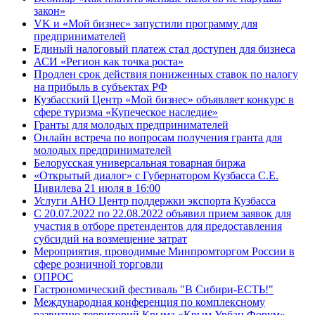
закон»
VK и «Мой бизнес» запустили программу для
предпринимателей
Единый налоговый платеж стал доступен для бизнеса
АСИ «Регион как точка роста»
Продлен срок действия пониженных ставок по налогу
на прибыль в субъектах РФ
Кузбасский Центр «Мой бизнес» объявляет конкурс в
сфере туризма «Купеческое наследие»
Гранты для молодых предпринимателей
Онлайн встреча по вопросам получения гранта для
молодых предпринимателей
Белорусская универсальная товарная биржа
«Открытый диалог» с Губернатором Кузбасса С.Е.
Цивилева 21 июля в 16:00
Услуги АНО Центр поддержки экспорта Кузбасса
С 20.07.2022 по 22.08.2022 объявил прием заявок для
участия в отборе претендентов для предоставления
субсидий на возмещение затрат
Мероприятия, проводимые Минпромторгом России в
сфере розничной торговли
ОПРОС
Гастрономический фестиваль "В Сибири-ЕСТЬ!"
Международная конференция по комплексному
развитию территорий Крыма «Крым Урбан Форум»