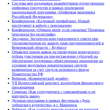
Система мер поддержки разработчиков отечественных
цифровых продуктов в рамках реализации
национальной программы «Цифровая экономика
Российской Федерации»
Конференция «Кадровый профайлинг. Новый
инструмент в работе с персоналом»
Конференция «Обмани меня, если сможешь! Проверка
персонала без полиграфа»
Заседание Экспертно-консультативного совета при
уполномоченном по защите прав предпринимателей в
Кемеровской области – Кузбассе
Объявлен прием заявок на проведение конкурсного
отбора участников на предоставление субсидий на
обеспечение поддержки общественных инициатив на
создание модульных некапитальных средств
размещения за счет средств резервного фонда
Правительства РФ
Вебинар «Коммерческий дизайн»
VII Всероссийский конгресс волонтёров финансового
просвещения
Семинар «Как сотрудничать с самозанятыми и не
нарушить закон»
Деловая программа в рамках фестиваля «День
сибирского купечества» в г. Мариинск
Вебинар «Как платить меньше налогов не нарушая