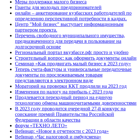
Меры поддержки малого бизнеса
Гранты для молодых предпринимателей
онлайн – анкетирование кузбасских работодателей по
определению перспективной потребности в кадрах.
Центр "Мой бизнес" выступает информационным
партнером проекта.
Перечень свободного муниципального имущества,
предназначенного для передачи в пользование на
долгосрочной основе
Региональный портал вкузбассе.рф: просто и удобно
Строительный вопрос: как оформить документы онлайн
Семинар «Как продвигать малый бизнес в 2023 году»
Теперь счета-фактуры и универсальные передаточные
документы по прослеживаемым товарам
представляются в электронном виде
Мораторий на проверки ККТ продлили на 2023 год
Изменения по налогу на прибыль с 2023 года
Продлевается переходный период на единую
технологию обмена машиночитаемыми доверенностями
В 2023 году проводится очередной 27-й конкурс на
соискание премий Правительства Российской
Федерации в области качества
форум «ТЕХНО ЛЕТО»
Вебинар: «Новое в отчетности с 2023 года»
Вебинар «Час налоговой и омбудсмена»