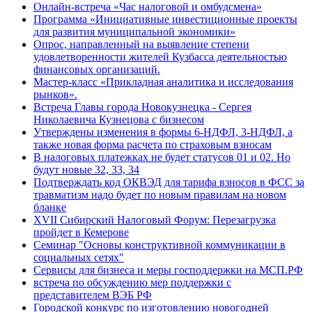
Онлайн-встреча «Час налоговой и омбудсмена»
Программа «Инициативные инвестиционные проекты
для развития муниципальной экономики»
Опрос, направленный на выявление степени
удовлетворенности жителей Кузбасса деятельностью
финансовых организаций.
Мастер-класс «Прикладная аналитика и исследования
рынков».
Встреча Главы города Новокузнецка - Сергея
Николаевича Кузнецова с бизнесом
Утверждены изменения в формы 6-НДФЛ, 3-НДФЛ, а
также новая форма расчета по страховым взносам
В налоговых платежках не будет статусов 01 и 02. Но
будут новые 32, 33, 34
Подтверждать код ОКВЭД для тарифа взносов в ФСС за
травматизм надо будет по новым правилам на новом
бланке
XVII Сибирский Налоговый Форум: Перезагрузка
пройдет в Кемерове
Семинар "Основы конструктивной коммуникации в
социальных сетях"
Сервисы для бизнеса и меры господдержки на МСП.РФ
встреча по обсуждению мер поддержки с
представителем ВЭБ РФ
Городской конкурс по изготовлению новогодней