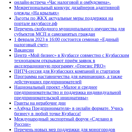
онлайн-встреча «Час налоговой и омбудсмена».
Межрегиональный конкурс дизайнеров адаптивной
одежды «На крыльях»
Льготы по ЖКХ актуальные меры поддержки на
портале вкузбассе.рф
Перечень свободного муниципального имущества для
субъектов МСП и самозанятых граждан
1 февраля 2023 в 16:00 состоится семинар «Единый
налоговый счет»
Вакансии
Центр «Мой бизнес» в Кузбассе совместно с Кузбасским
технопарком открывают приём заявок в
акселерационную программу «Генезис PRO»
ПИТЧ-сессия для Кузбасских компаний и стартапов
Программа наставничества для начинающих, а также
действующих предпринимателей
Национальный проект «Малое и среднее
предпринимательство и поддержка индивидуальной
предпринимательской инициативы»
Гранты на нерабочие дни
«Азбука Предпринимателя» в онлайн формате. Учись
бизнесу в любой точке Кузбасса!
Международный экспортный форум «Сделано в
России»
Перечень новых мер поддержки для моногородов