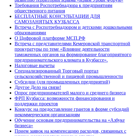
Требования Роспотребнадзора к предприятиям
общественного питания
БЕСПЛАТНЫЕ КОНСУЛЬТАЦИИ ДЛЯ
САМОЗАНЯТЫХ КУЗБАССА
Встреча с Роспотребнадзором и детскими дошкольными
образованиями
О Цифровой платформе МСП.РФ
Встреча с представителями Кемеровской транспортной
прокуратуры по теме «Влияние деятельности
таможенных органов на формирование благоприятного
предпринимательского климата в Кузбассе».
Налоговые вычеты
Специализированный Торговый портал
сельскохозяйственной и пищевой промышленности
Субсидии (для промышленных предприятий)
Другое Дело на связи!
Опрос предпринимателей малого и среднего бизнеса
ФРП Кузбасса: возможности финансирования и
поддержки проектов
Конкурс на предоставление грантов в форме субсидий
некоммерческим организациям
Обучение основам предпринимательства на «Азбуке
бизнеса»
Прием заявок на компенсацию расходов, связанных с