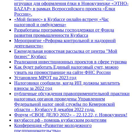
игрушки для оформления ёлки в Новокузнецке «ЭТНО-
БАZАР» в рамках Всероссийского проекта «Ёлки
России».
«Мой бизнес» в Кузбассе онлайн-встречу «Час
налоговой и омбудсмена»
Разработаны программы господдержки от Фонда
развития промышленности Кузбасса
Мероприятие «Реформа контрольной и надзорной
деятельности»
Еженедельная новостная рассылка от центра "Мой
бизнес" Кузбасс
Реализация инвестиционных проектов в сфере туризма
Как будет работать Единый налоговый счет, можно
узнать на промостранице на сайте ФНС России
Установлен МРОТ на 2023 год
Налоговики сообщили, когда ИП должны заплатить
взносы за 2022 год
публичные обсуждения правоприменительной практики
налоговых органов проведены Управлением
Федеральной налог овой службы по Кемеровской
области – Кузбассу 8 декабря 2022 года.
Форум «СВОЕ ДЕЛО 2022» – 22.12.22, г. Новокузнецк!
вкузбассе.рф - помощь кузбасским родителям
Конференция «Развитие молодежного
предпринимательства»