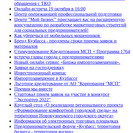
обращения с ТКО
Онлайн-встреча 19 октября в 16:00
Центр опережающей профессиональной подготовки
Центр "Мой бизнес" приглашает вас на расширенную
консультацию по разработке маркетинговых стратегий
для социальных предпринимателей!
Как уберечься от мобильных мошенников
Бренд Кузбасса - продлены сроки приема заявок и
материалов
Стимулирование Кредитования МСП + Программа 1764
встреча главы города с предпринимателями
Новый онлайн сервис «Биржа импортозамещения».
Заявки на господдержку
Инвестиционный компас
Импортозамещение в Куzбассе
Льготное кредитование от АО "Корпорация "МСП"
Премия мы-вместе
Стартовал прием заявок на участие в конкурсе
"Экспортер 2022"
Круглый стол «О реализации регионального проекта
«Формирование комфортной городской среды» на
территории Новокузнецкого городского округа»
Информация об электронных торговых площадках
Предпринимательский форум «Кузбасс: территория
бизнеса - территория жизни»