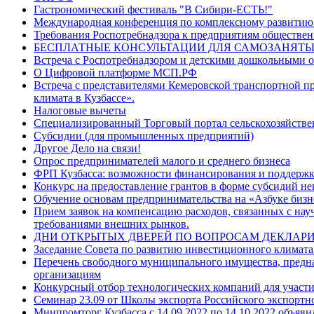
Гастрономический фестиваль "В Сибири-ЕСТЬ!"
Международная конференция по комплексному развити
Требования Роспотребнадзора к предприятиям обществен
БЕСПЛАТНЫЕ КОНСУЛЬТАЦИИ ДЛЯ САМОЗАНЯТЫ
Встреча с Роспотребнадзором и детскими дошкольными 
О Цифровой платформе МСП.РФ
Встреча с представителями Кемеровской транспортной п
климата в Кузбассе».
Налоговые вычеты
Специализированный Торговый портал сельскохозяйств
Субсидии (для промышленных предприятий)
Другое Дело на связи!
Опрос предпринимателей малого и среднего бизнеса
ФРП Кузбасса: возможности финансирования и поддержк
Конкурс на предоставление грантов в форме субсидий н
Обучение основам предпринимательства на «Азбуке бизн
Прием заявок на компенсацию расходов, связанных с на
требованиями внешних рынков.
ДНИ ОТКРЫТЫХ ДВЕРЕЙ ПО ВОПРОСАМ ДЕКЛАРИ
Заседание Совета по развитию инвестиционного климата
Перечень свободного муниципального имущества, предназ
организациям
Конкурсный отбор технологических компаний для участ
Семинар 23.09 от Школы экспорта Российского экспортн
Минпромторг Кузбасса с 14.09.2022 по 14.10.2022 объяви