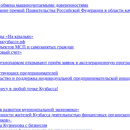
ю обмена машиночитаемыми доверенностями
кание премий Правительства Российской Федерации в области ка
ды «На крыльях»
вкузбассе.рф
бъектов МСП и самозанятых граждан
говый счет»
 технопарком открывают приём заявок в акселерационную прогр
йствующих предпринимателей
льство и поддержка индивидуальной предпринимательской ини
есу в любой точке Кузбасса!
я развития муниципальной экономики»
нности жителей Кузбасса деятельностью финансовых организац
нков».
а Кузнецова с бизнесом