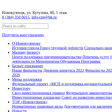
Новокузнецк
, ул. Кутузова, 80, 1 этаж
8 (384) 350 0015
,
info-cpp@bk.ru
Получить консультацию
О Новокузнецке
История города
Город трудовой доблести
Социально-экон
Малому бизнесу
Центр поддержки предпринимательства
Перечень услуг
деятельности
Мероприятия
Обучающая Программа
Бизнес признание
Наши финалисты
Дневник конкурса 2022
Финалисты 2022
2026
Меры поддержки
Федеральный проект «МСП и поддержка индивидуально
Инвестору
Свод инвестиционных правил
Федеральное законодатель
Инвестиционные площадки
Совет по развитию инвестиц
ТОР «Новокузнецк»
Нормативные правовые акты
Документация для заключе
Новости