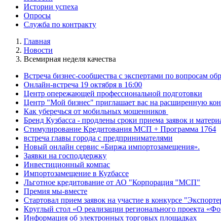
Истории успеха
Опросы
Служба по контракту
Главная
Новости
Всемирная неделя качества
Встреча бизнес-сообщества с экспертами по вопросам о
Онлайн-встреча 19 октября в 16:00
Центр опережающей профессиональной подготовки
Центр "Мой бизнес" приглашает вас на расширенную кон
Как уберечься от мобильных мошенников
Бренд Кузбасса - продлены сроки приема заявок и матери
Стимулирование Кредитования МСП + Программа 1764
встреча главы города с предпринимателями
Новый онлайн сервис «Биржа импортозамещения».
Заявки на господдержку
Инвестиционный компас
Импортозамещение в Куzбассе
Льготное кредитование от АО "Корпорация "МСП"
Премия мы-вместе
Стартовал прием заявок на участие в конкурсе "Экспорте
Круглый стол «О реализации регионального проекта «Фо
Информация об электронных торговых площадках