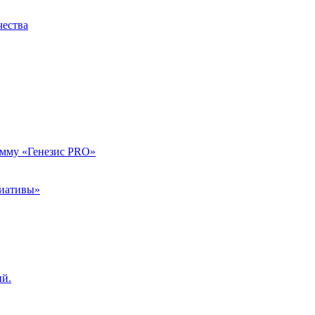
чества
амму «Генезис PRO»
циативы»
ий.