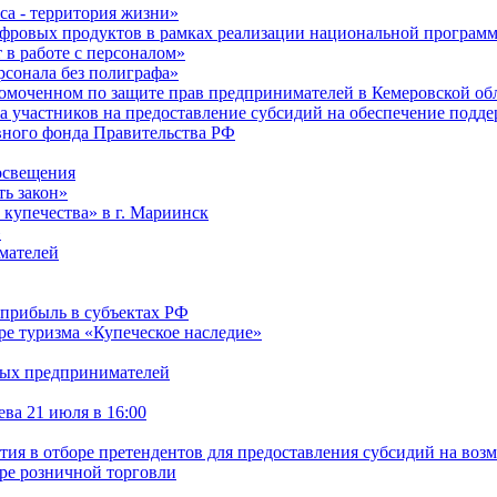
са - территория жизни»
ифровых продуктов в рамках реализации национальной програ
в работе с персоналом»
сонала без полиграфа»
омоченном по защите прав предпринимателей в Кемеровской обл
ра участников на предоставление субсидий на обеспечение под
рвного фонда Правительства РФ
освещения
ть закон»
 купечества» в г. Мариинск
»
мателей
 прибыль в субъектах РФ
ре туризма «Купеческое наследие»
дых предпринимателей
ва 21 июля в 16:00
стия в отборе претендентов для предоставления субсидий на воз
ре розничной торговли