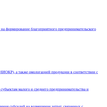
в на формирование благоприятного предпринимательского
(НИОКР), а также омологацией продукции в соответствии с
 субъектам малого и среднего предпринимательства и
ления субсидий на возмещение затрат, связанных с