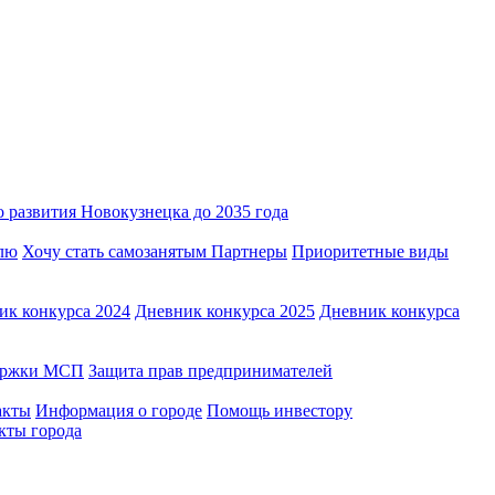
 развития Новокузнецка до 2035 года
лю
Хочу стать самозанятым
Партнеры
Приоритетные виды
ик конкурса 2024
Дневник конкурса 2025
Дневник конкурса
держки МСП
Защита прав предпринимателей
акты
Информация о городе
Помощь инвестору
кты города