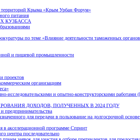
ю территорий Крыма «Крым Урбан Форум»
ного питания
Х КУЗБАССА
образованиями
рокуратуры по теме «Влияние деятельности таможенных органо
енной и пищевой промышленности
и проектов
екоммерческим организациям
еса»
учно-исследовательскими и опытно-конструкторскими работами 
РОВАНИЯ ДОХОДОВ, ПОЛУЧЕННЫХ В 2024 ГОДУ
 и предпринимательства
наченного для передачи в пользование на долгосрочной основе
ия в акселерационной программе Спринт
ого центра последовательно
л прием заявок для участия в отборе претендентов для предостав