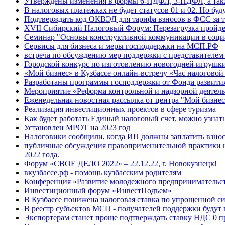
Утверждены изменения в формы 6-НДФЛ, 3-НДФЛ, а такж
В налоговых платежках не будет статусов 01 и 02. Но буду
Подтверждать код ОКВЭД для тарифа взносов в ФСС за т
XVII Сибирский Налоговый Форум: Перезагрузка пройде
Семинар "Основы конструктивной коммуникации в соци
Сервисы для бизнеса и меры господдержки на МСП.РФ
встреча по обсуждению мер поддержки с представителе
Городской конкурс по изготовлению новогодней игрушк
«Мой бизнес» в Кузбассе онлайн-встречу «Час налоговой
Разработаны программы господдержки от Фонда развити
Мероприятие «Реформа контрольной и надзорной деятел
Еженедельная новостная рассылка от центра "Мой бизнес
Реализация инвестиционных проектов в сфере туризма
Как будет работать Единый налоговый счет, можно узнат
Установлен МРОТ на 2023 год
Налоговики сообщили, когда ИП должны заплатить взнос
публичные обсуждения правоприменительной практики н
2022 года.
Форум «СВОЕ ДЕЛО 2022» – 22.12.22, г. Новокузнецк!
вкузбассе.рф - помощь кузбасским родителям
Конференция «Развитие молодежного предпринимательс
Инвестиционный форум «ИнвестПодъем»
В Кузбассе понижена налоговая ставка по упрощенной с
В реестр субъектов МСП - получателей поддержки будут
Экспортерам станет проще подтверждать ставку НДС 0 п