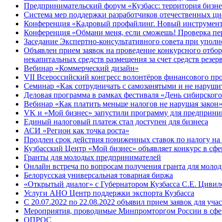
Предпринимательский форум «Кузбасс: территория бизне
Система мер поддержки разработчиков отечественных ц
Конференция «Кадровый профайлинг. Новый инструмент 
Конференция «Обмани меня, если сможешь! Проверка пер
Заседание Экспертно-консультативного совета при уполн
Объявлен прием заявок на проведение конкурсного отбо
некапитальных средств размещения за счет средств резе
Вебинар «Коммерческий дизайн»
VII Всероссийский конгресс волонтёров финансового пр
Семинар «Как сотрудничать с самозанятыми и не наруши
Деловая программа в рамках фестиваля «День сибирского
Вебинар «Как платить меньше налогов не нарушая закон
VK и «Мой бизнес» запустили программу для предприни
Единый налоговый платеж стал доступен для бизнеса
АСИ «Регион как точка роста»
Продлен срок действия пониженных ставок по налогу на
Кузбасский Центр «Мой бизнес» объявляет конкурс в сфе
Гранты для молодых предпринимателей
Онлайн встреча по вопросам получения гранта для моло
Белорусская универсальная товарная биржа
«Открытый диалог» с Губернатором Кузбасса С.Е. Цивиле
Услуги АНО Центр поддержки экспорта Кузбасса
С 20.07.2022 по 22.08.2022 объявил прием заявок для уча
Мероприятия, проводимые Минпромторгом России в сфе
ОПРОС