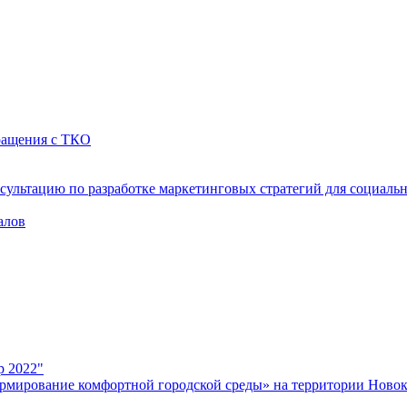
бращения с ТКО
сультацию по разработке маркетинговых стратегий для социаль
алов
р 2022"
рмирование комфортной городской среды» на территории Новок