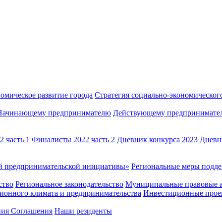
омическое развитие города
Стратегия социально-экономического
Начинающему предпринимателю
Действующему предпринимате
 часть 1
Финалисты 2022 часть 2
Дневник конкурса 2023
Дневн
й предпринимательской инициативы»
Региональные меры под
ство
Региональное законодательство
Муниципальные правовые 
ионного климата и предпринимательства
Инвестиционные прое
ния Соглашения
Наши резиденты