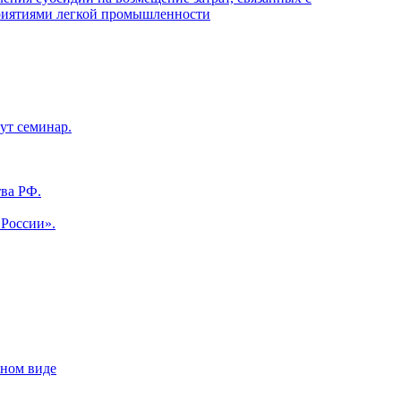
приятиями легкой промышленности
ут семинар.
ва РФ.
 России».
нном виде