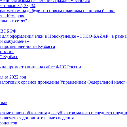
е новая форма расчета по страховым взносам
т новые 32, 33, 34
равматизм надо будет по новым правилам на новом бланке
т в Кемерове
альных сетях"
м ВЭБ РФ
и для оформления ёлки в Новокузнецке «ЭТНО-БАZАР» в рамках
 и омбудсмена»
я промышленности Кузбасса
ьности»
" Кузбасс
ь на промостранице на сайте ФНС России
ы за 2022 год
алоговых органов проведены Управлением Федеральной налог ов
тва»
истеме налогообложения для субъектов малого и среднего предп
 включаться дополнительные сведения
роцентов