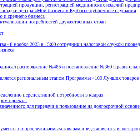
истрацией продукции, регистрацией медицинских изделий пред
лощадке центра «Мой бизнес» в Кузбассе публичные слушания
 и среднего бизнеса
актуализации потребностей дружественных стран
ет
» 8 ноября 2023 в 15:00 сотрудники налоговой службы провед
изнеса
одписал распоряжение №485 и постановление №360 Правительст
 является региональным этапом Программы «100 Лучших товаров
ределению перспективной потребности в кадрах.
ом проекта.
значенного для передачи в пользование на долгосрочной основе
кументы по прослеживаемым товарам представляются в электро