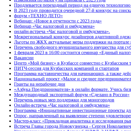
Продлевается переходный период на единую технологи
В 2023 году проводится очередной 27-й конкурс на соис
форум «ТЕХНО ЛЕТО»
Вебинар: «Новое в отчетности с 2023 года»
Вебинар «Час налоговой и омбудсмена»
онлайн-встреча «Час налоговой и омбудсмена».
Межрегиональный конкурс дизайнеров адаптивной одеж
Льготы по ЖКХ актуальные меры поддержки на портале 
Перечень свободного муниципального имущества для су
1 февраля 2023 в 16:00 состоится семинар «Единый нало
Вакансии
Центр «Мой бизнес» в Кузбассе совместно с Кузбасским
ПИТЧ-сессия для Кузбасских компаний и стартапов
Программа наставничества для начинающих, а также де
Национальный проект «Малое и среднее предпринимате
Гранты на нерабочие дни
«Азбука Предпринимателя» в онлайн формате. Учись бизн
Международный экспортный форум «Сделано в России»
Перечень новых мер поддержки для моногородов
Онлайн-встреча «Час налоговой и омбудсмена»
Программа «Инициативные инвестиционные проекты дл
Опрос, направленный на выявление степени удовлетворе
Мастер-класс «Прикладная аналитика и исследования ры
Встреча Главы города Новокузнецка - Сергея Николаевич