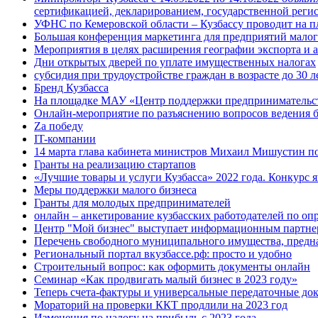
сертификацией, декларированием, государственной рег
УФНС по Кемеровской области – Кузбассу проводит на п
Большая конференция маркетинга для предприятий малого
Мероприятия в целях расширения географии экспорта и 
Дни открытых дверей по уплате имущественных налогах
субсидия при трудоустройстве граждан в возрасте до 30 л
Бренд Кузбасса
На площадке МАУ «Центр поддержки предпринимательства
Онлайн-мероприятие по разъяснению вопросов ведения б
Za победу
IT-компании
14 марта глава кабинета министров Михаил Мишустин п
Гранты на реализацию стартапов
«Лучшие товары и услуги Кузбасса» 2022 года. Конкурс
Меры поддержки малого бизнеса
Гранты для молодых предпринимателей
онлайн – анкетирование кузбасских работодателей по оп
Центр "Мой бизнес" выступает информационным партнер
Перечень свободного муниципального имущества, предна
Региональный портал вкузбассе.рф: просто и удобно
Строительный вопрос: как оформить документы онлайн
Семинар «Как продвигать малый бизнес в 2023 году»
Теперь счета-фактуры и универсальные передаточные до
Мораторий на проверки ККТ продлили на 2023 год
Изменения по налогу на прибыль с 2023 года