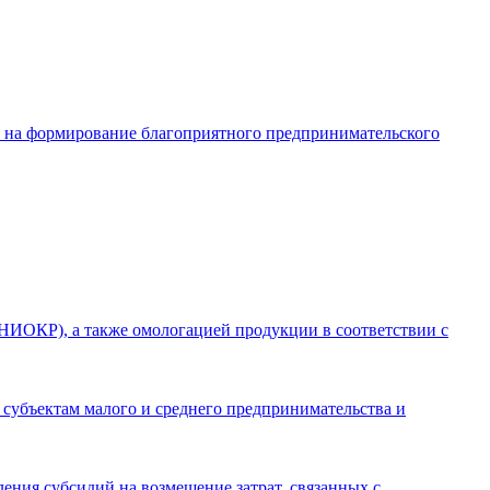
в на формирование благоприятного предпринимательского
(НИОКР), а также омологацией продукции в соответствии с
 субъектам малого и среднего предпринимательства и
ления субсидий на возмещение затрат, связанных с