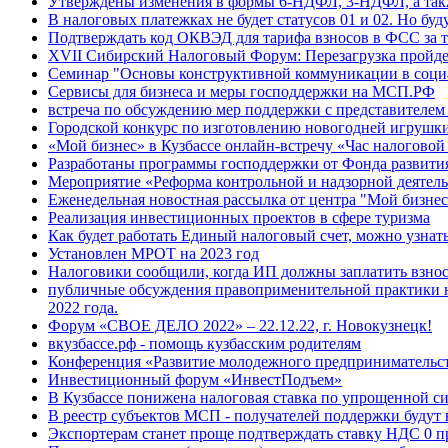
Утверждены изменения в формы 6-НДФЛ, 3-НДФЛ, а такж
В налоговых платежках не будет статусов 01 и 02. Но буду
Подтверждать код ОКВЭД для тарифа взносов в ФСС за т
XVII Сибирский Налоговый Форум: Перезагрузка пройде
Семинар "Основы конструктивной коммуникации в соци
Сервисы для бизнеса и меры господдержки на МСП.РФ
встреча по обсуждению мер поддержки с представителе
Городской конкурс по изготовлению новогодней игрушк
«Мой бизнес» в Кузбассе онлайн-встречу «Час налоговой
Разработаны программы господдержки от Фонда развити
Мероприятие «Реформа контрольной и надзорной деятел
Еженедельная новостная рассылка от центра "Мой бизнес
Реализация инвестиционных проектов в сфере туризма
Как будет работать Единый налоговый счет, можно узнат
Установлен МРОТ на 2023 год
Налоговики сообщили, когда ИП должны заплатить взнос
публичные обсуждения правоприменительной практики н
2022 года.
Форум «СВОЕ ДЕЛО 2022» – 22.12.22, г. Новокузнецк!
вкузбассе.рф - помощь кузбасским родителям
Конференция «Развитие молодежного предпринимательс
Инвестиционный форум «ИнвестПодъем»
В Кузбассе понижена налоговая ставка по упрощенной с
В реестр субъектов МСП - получателей поддержки будут
Экспортерам станет проще подтверждать ставку НДС 0 п