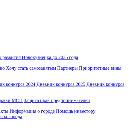
 развития Новокузнецка до 2035 года
лю
Хочу стать самозанятым
Партнеры
Приоритетные виды
ик конкурса 2024
Дневник конкурса 2025
Дневник конкурса
держки МСП
Защита прав предпринимателей
акты
Информация о городе
Помощь инвестору
кты города