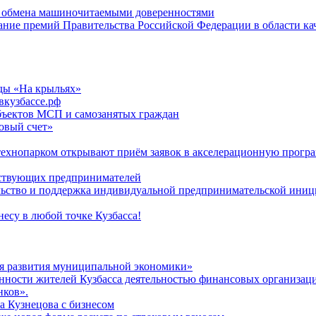
ю обмена машиночитаемыми доверенностями
кание премий Правительства Российской Федерации в области ка
ды «На крыльях»
вкузбассе.рф
бъектов МСП и самозанятых граждан
говый счет»
 технопарком открывают приём заявок в акселерационную прогр
йствующих предпринимателей
льство и поддержка индивидуальной предпринимательской ини
есу в любой точке Кузбасса!
я развития муниципальной экономики»
нности жителей Кузбасса деятельностью финансовых организац
нков».
а Кузнецова с бизнесом