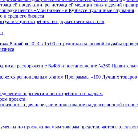
истрацией продукции, регистрацией медицинских изделий пред
лощадке центра «Мой бизнес» в Кузбассе публичные слушания
 и среднего бизнеса
актуализации потребностей дружественных стран
ет
» 8 ноября 2023 в 15:00 сотрудники налоговой службы провед
изнеса
одписал распоряжение №485 и постановление №360 Правительст
 является региональным этапом Программы «100 Лучших товаров
ределению перспективной потребности в кадрах.
ом проекта.
значенного для передачи в пользование на долгосрочной основе
кументы по прослеживаемым товарам представляются в электро