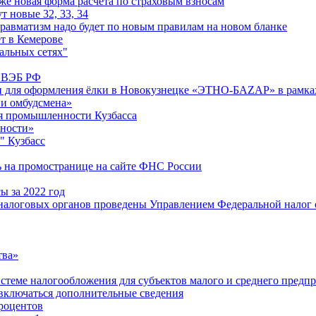
е новая форма расчета по страховым взносам
т новые 32, 33, 34
равматизм надо будет по новым правилам на новом бланке
т в Кемерове
альных сетях"
м ВЭБ РФ
и для оформления ёлки в Новокузнецке «ЭТНО-БАZАР» в рамках
 и омбудсмена»
я промышленности Кузбасса
ьности»
" Кузбасс
ь на промостранице на сайте ФНС России
ы за 2022 год
алоговых органов проведены Управлением Федеральной налог ов
тва»
истеме налогообложения для субъектов малого и среднего предп
 включаться дополнительные сведения
роцентов