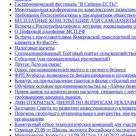
Гастрономический фестиваль "В Сибири-ЕСТЬ!"
Международная конференция по комплексному развити
Требования Роспотребнадзора к предприятиям обществен
БЕСПЛАТНЫЕ КОНСУЛЬТАЦИИ ДЛЯ САМОЗАНЯТЫ
Встреча с Роспотребнадзором и детскими дошкольными 
О Цифровой платформе МСП.РФ
Встреча с представителями Кемеровской транспортной п
климата в Кузбассе».
Налоговые вычеты
Специализированный Торговый портал сельскохозяйств
Субсидии (для промышленных предприятий)
Другое Дело на связи!
Опрос предпринимателей малого и среднего бизнеса
ФРП Кузбасса: возможности финансирования и поддержк
Конкурс на предоставление грантов в форме субсидий н
Обучение основам предпринимательства на «Азбуке бизн
Прием заявок на компенсацию расходов, связанных с на
требованиями внешних рынков.
ДНИ ОТКРЫТЫХ ДВЕРЕЙ ПО ВОПРОСАМ ДЕКЛАРИ
Заседание Совета по развитию инвестиционного климата
Перечень свободного муниципального имущества, предназ
организациям
Конкурсный отбор технологических компаний для участ
Семинар 23.09 от Школы экспорта Российского экспортн
Минпромторг Кузбасса с 14.09.2022 по 14.10.2022 объяви