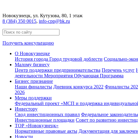
Новокузнецк
, ул. Кутузова, 80, 1 этаж
8 (384) 350 0015
,
info-cpp@bk.ru
Получить консультацию
О Новокузнецке
История города
Город трудовой доблести
Социально-экон
Малому бизнесу
Центр поддержки предпринимательства
Перечень услуг
деятельности
Мероприятия
Обучающая Программа
Бизнес признание
Наши финалисты
Дневник конкурса 2022
Финалисты 2022
2026
Меры поддержки
Федеральный проект «МСП и поддержка индивидуально
Инвестору
Свод инвестиционных правил
Федеральное законодатель
Инвестиционные площадки
Совет по развитию инвестиц
ТОР «Новокузнецк»
Нормативные правовые акты
Документация для заключе
Новости