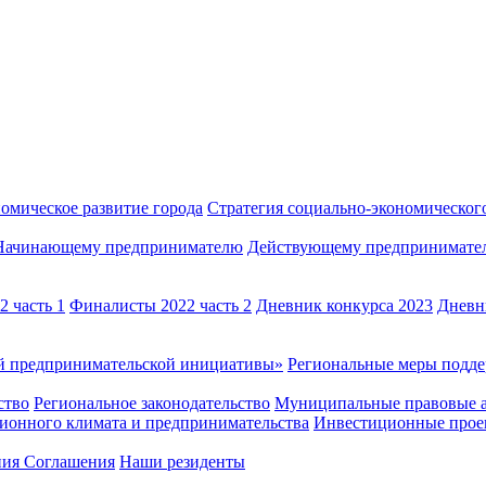
омическое развитие города
Стратегия социально-экономического
Начинающему предпринимателю
Действующему предпринимате
 часть 1
Финалисты 2022 часть 2
Дневник конкурса 2023
Дневн
й предпринимательской инициативы»
Региональные меры под
ство
Региональное законодательство
Муниципальные правовые 
ионного климата и предпринимательства
Инвестиционные прое
ния Соглашения
Наши резиденты