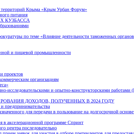
ю территорий Крыма «Крым Урбан Форум»
ного питания
Х КУЗБАССА
образованиями
рокуратуры по теме «Влияние деятельности таможенных органо
енной и пищевой промышленности
и проектов
екоммерческим организациям
еса»
учно-исследовательскими и опытно-конструкторскими работами 
РОВАНИЯ ДОХОДОВ, ПОЛУЧЕННЫХ В 2024 ГОДУ
 и предпринимательства
наченного для передачи в пользование на долгосрочной основе
ия в акселерационной программе Спринт
ого центра последовательно
л прием заявок для участия в отборе претендентов для предостав