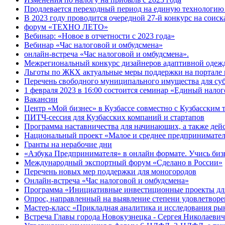
Продлевается переходный период на единую технологи
В 2023 году проводится очередной 27-й конкурс на соис
форум «ТЕХНО ЛЕТО»
Вебинар: «Новое в отчетности с 2023 года»
Вебинар «Час налоговой и омбудсмена»
онлайн-встреча «Час налоговой и омбудсмена».
Межрегиональный конкурс дизайнеров адаптивной одеж
Льготы по ЖКХ актуальные меры поддержки на портале 
Перечень свободного муниципального имущества для су
1 февраля 2023 в 16:00 состоится семинар «Единый нало
Вакансии
Центр «Мой бизнес» в Кузбассе совместно с Кузбасским
ПИТЧ-сессия для Кузбасских компаний и стартапов
Программа наставничества для начинающих, а также де
Национальный проект «Малое и среднее предпринимате
Гранты на нерабочие дни
«Азбука Предпринимателя» в онлайн формате. Учись бизн
Международный экспортный форум «Сделано в России»
Перечень новых мер поддержки для моногородов
Онлайн-встреча «Час налоговой и омбудсмена»
Программа «Инициативные инвестиционные проекты дл
Опрос, направленный на выявление степени удовлетворе
Мастер-класс «Прикладная аналитика и исследования ры
Встреча Главы города Новокузнецка - Сергея Николаевич