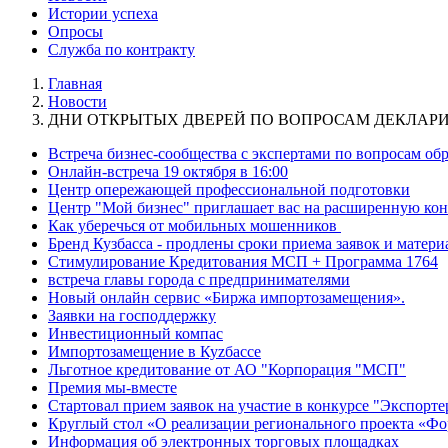
Истории успеха
Опросы
Служба по контракту
Главная
Новости
ДНИ ОТКРЫТЫХ ДВЕРЕЙ ПО ВОПРОСАМ ДЕКЛАРИ
Встреча бизнес-сообщества с экспертами по вопросам о
Онлайн-встреча 19 октября в 16:00
Центр опережающей профессиональной подготовки
Центр "Мой бизнес" приглашает вас на расширенную кон
Как уберечься от мобильных мошенников
Бренд Кузбасса - продлены сроки приема заявок и матери
Стимулирование Кредитования МСП + Программа 1764
встреча главы города с предпринимателями
Новый онлайн сервис «Биржа импортозамещения».
Заявки на господдержку
Инвестиционный компас
Импортозамещение в Куzбассе
Льготное кредитование от АО "Корпорация "МСП"
Премия мы-вместе
Стартовал прием заявок на участие в конкурсе "Экспорте
Круглый стол «О реализации регионального проекта «Фо
Информация об электронных торговых площадках