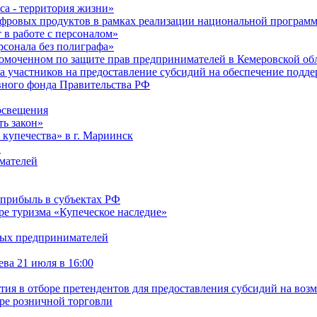
са - территория жизни»
ифровых продуктов в рамках реализации национальной програ
в работе с персоналом»
сонала без полиграфа»
омоченном по защите прав предпринимателей в Кемеровской обл
ра участников на предоставление субсидий на обеспечение под
рвного фонда Правительства РФ
освещения
ть закон»
 купечества» в г. Мариинск
»
мателей
 прибыль в субъектах РФ
ре туризма «Купеческое наследие»
дых предпринимателей
ва 21 июля в 16:00
стия в отборе претендентов для предоставления субсидий на воз
ре розничной торговли