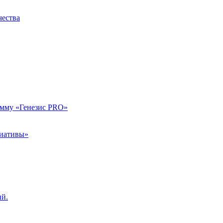
чества
амму «Генезис PRO»
циативы»
ий.