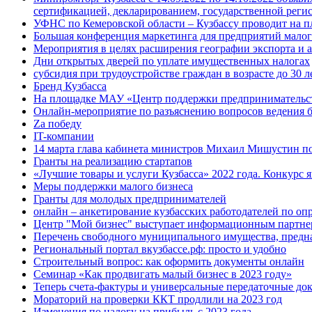
сертификацией, декларированием, государственной рег
УФНС по Кемеровской области – Кузбассу проводит на п
Большая конференция маркетинга для предприятий малого
Мероприятия в целях расширения географии экспорта и 
Дни открытых дверей по уплате имущественных налогах
субсидия при трудоустройстве граждан в возрасте до 30 л
Бренд Кузбасса
На площадке МАУ «Центр поддержки предпринимательства
Онлайн-мероприятие по разъяснению вопросов ведения б
Za победу
IT-компании
14 марта глава кабинета министров Михаил Мишустин п
Гранты на реализацию стартапов
«Лучшие товары и услуги Кузбасса» 2022 года. Конкурс
Меры поддержки малого бизнеса
Гранты для молодых предпринимателей
онлайн – анкетирование кузбасских работодателей по оп
Центр "Мой бизнес" выступает информационным партнер
Перечень свободного муниципального имущества, предна
Региональный портал вкузбассе.рф: просто и удобно
Строительный вопрос: как оформить документы онлайн
Семинар «Как продвигать малый бизнес в 2023 году»
Теперь счета-фактуры и универсальные передаточные до
Мораторий на проверки ККТ продлили на 2023 год
Изменения по налогу на прибыль с 2023 года