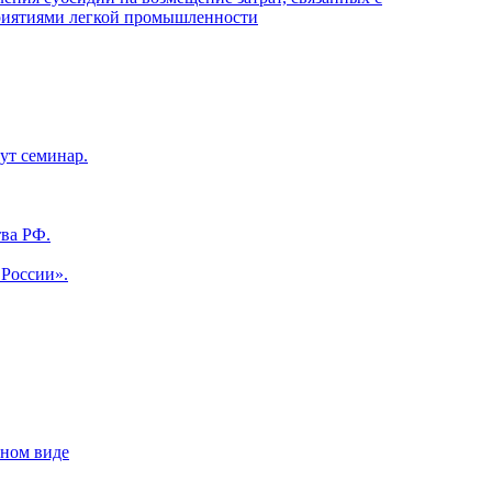
приятиями легкой промышленности
ут семинар.
ва РФ.
 России».
нном виде