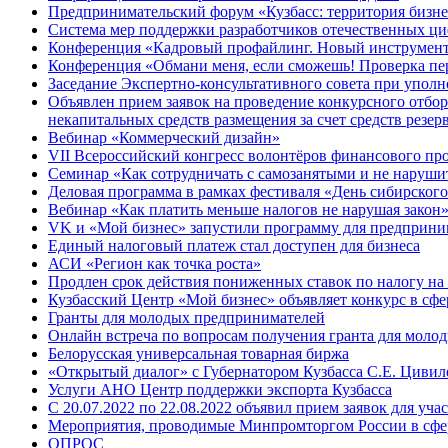
Предпринимательский форум «Кузбасс: территория бизне
Система мер поддержки разработчиков отечественных ц
Конференция «Кадровый профайлинг. Новый инструмент 
Конференция «Обмани меня, если сможешь! Проверка пер
Заседание Экспертно-консультативного совета при уполн
Объявлен прием заявок на проведение конкурсного отбо
некапитальных средств размещения за счет средств резе
Вебинар «Коммерческий дизайн»
VII Всероссийский конгресс волонтёров финансового пр
Семинар «Как сотрудничать с самозанятыми и не наруши
Деловая программа в рамках фестиваля «День сибирского
Вебинар «Как платить меньше налогов не нарушая закон
VK и «Мой бизнес» запустили программу для предприни
Единый налоговый платеж стал доступен для бизнеса
АСИ «Регион как точка роста»
Продлен срок действия пониженных ставок по налогу на
Кузбасский Центр «Мой бизнес» объявляет конкурс в сфе
Гранты для молодых предпринимателей
Онлайн встреча по вопросам получения гранта для моло
Белорусская универсальная товарная биржа
«Открытый диалог» с Губернатором Кузбасса С.Е. Цивиле
Услуги АНО Центр поддержки экспорта Кузбасса
С 20.07.2022 по 22.08.2022 объявил прием заявок для уча
Мероприятия, проводимые Минпромторгом России в сфе
ОПРОС