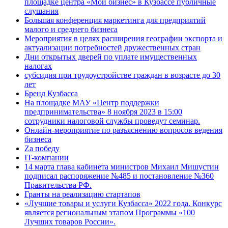
площадке центра «Мой бизнес» в Кузбассе публичные
слушания
Большая конференция маркетинга для предприятий
малого и среднего бизнеса
Мероприятия в целях расширения географии экспорта и
актуализации потребностей дружественных стран
Дни открытых дверей по уплате имущественных
налогах
субсидия при трудоустройстве граждан в возрасте до 30
лет
Бренд Кузбасса
На площадке МАУ «Центр поддержки
предпринимательства» 8 ноября 2023 в 15:00
сотрудники налоговой службы проведут семинар.
Онлайн-мероприятие по разъяснению вопросов ведения
бизнеса
Za победу
IT-компании
14 марта глава кабинета министров Михаил Мишустин
подписал распоряжение №485 и постановление №360
Правительства РФ.
Гранты на реализацию стартапов
«Лучшие товары и услуги Кузбасса» 2022 года. Конкурс
является региональным этапом Программы «100
Лучших товаров России».