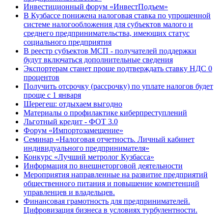
Инвестиционный форум «ИнвестПодъем»
В Кузбассе понижена налоговая ставка по упрощенной
системе налогообложения для субъектов малого и
среднего предпринимательства, имеющих статус
социального предприятия
В реестр субъектов МСП - получателей поддержки
будут включаться дополнительные сведения
Экспортерам станет проще подтверждать ставку НДС 0
процентов
Получить отсрочку (рассрочку) по уплате налогов будет
проще с 1 января
Шерегеш: отдыхаем выгодно
Материалы о профилактике киберпреступлений
Льготный кредит - ФОТ 3.0
Форум «Импортозамещение»
Семинар «Налоговая отчетность. Личный кабинет
индивидуального предпринимателя»
Конкурс «Лучший метролог Кузбасса»
Информация по внешнеторговой деятельности
Мероприятия направленные на развитие предприятий
общественного питания и повышение компетенций
управленцев и владельцев.
Финансовая грамотность для предпринимателей.
Цифровизация бизнеса в условиях турбулентности.