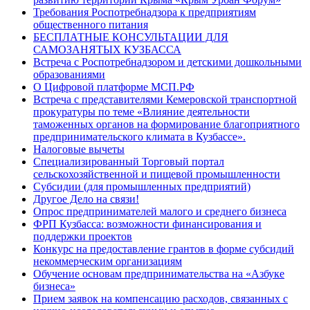
Требования Роспотребнадзора к предприятиям
общественного питания
БЕСПЛАТНЫЕ КОНСУЛЬТАЦИИ ДЛЯ
САМОЗАНЯТЫХ КУЗБАССА
Встреча с Роспотребнадзором и детскими дошкольными
образованиями
О Цифровой платформе МСП.РФ
Встреча с представителями Кемеровской транспортной
прокуратуры по теме «Влияние деятельности
таможенных органов на формирование благоприятного
предпринимательского климата в Кузбассе».
Налоговые вычеты
Специализированный Торговый портал
сельскохозяйственной и пищевой промышленности
Субсидии (для промышленных предприятий)
Другое Дело на связи!
Опрос предпринимателей малого и среднего бизнеса
ФРП Кузбасса: возможности финансирования и
поддержки проектов
Конкурс на предоставление грантов в форме субсидий
некоммерческим организациям
Обучение основам предпринимательства на «Азбуке
бизнеса»
Прием заявок на компенсацию расходов, связанных с