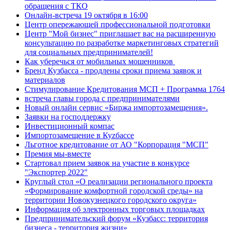
обращения с ТКО
Онлайн-встреча 19 октября в 16:00
Центр опережающей профессиональной подготовки
Центр "Мой бизнес" приглашает вас на расширенную
консультацию по разработке маркетинговых стратегий
для социальных предпринимателей!
Как уберечься от мобильных мошенников
Бренд Кузбасса - продлены сроки приема заявок и
материалов
Стимулирование Кредитования МСП + Программа 1764
встреча главы города с предпринимателями
Новый онлайн сервис «Биржа импортозамещения».
Заявки на господдержку
Инвестиционный компас
Импортозамещение в Куzбассе
Льготное кредитование от АО "Корпорация "МСП"
Премия мы-вместе
Стартовал прием заявок на участие в конкурсе
"Экспортер 2022"
Круглый стол «О реализации регионального проекта
«Формирование комфортной городской среды» на
территории Новокузнецкого городского округа»
Информация об электронных торговых площадках
Предпринимательский форум «Кузбасс: территория
бизнеса - территория жизни»