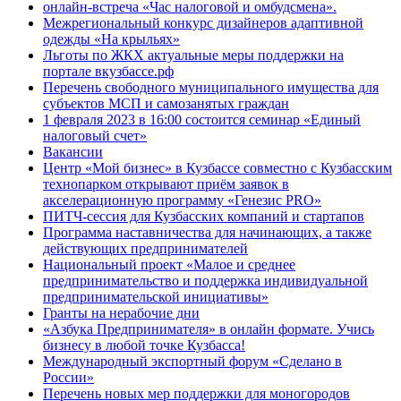
онлайн-встреча «Час налоговой и омбудсмена».
Межрегиональный конкурс дизайнеров адаптивной
одежды «На крыльях»
Льготы по ЖКХ актуальные меры поддержки на
портале вкузбассе.рф
Перечень свободного муниципального имущества для
субъектов МСП и самозанятых граждан
1 февраля 2023 в 16:00 состоится семинар «Единый
налоговый счет»
Вакансии
Центр «Мой бизнес» в Кузбассе совместно с Кузбасским
технопарком открывают приём заявок в
акселерационную программу «Генезис PRO»
ПИТЧ-сессия для Кузбасских компаний и стартапов
Программа наставничества для начинающих, а также
действующих предпринимателей
Национальный проект «Малое и среднее
предпринимательство и поддержка индивидуальной
предпринимательской инициативы»
Гранты на нерабочие дни
«Азбука Предпринимателя» в онлайн формате. Учись
бизнесу в любой точке Кузбасса!
Международный экспортный форум «Сделано в
России»
Перечень новых мер поддержки для моногородов