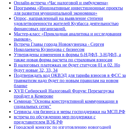
Онлайн-встреча «Час налоговой и омбудсмена»
Программа «Инициативные инвестиционные проекты
для развития муниципальной экономики»
Опрос, направленный на выявление степени
удовлетворенности жителей Кузбасса деятельностью
финансовых организаций.
Мастер-класс «Прикладная аналитика и исследования
рынков».
Встреча Главы города Новокузнецка - Сергея
Николаевича Кузнецова с бизнесом
Утверждены изменения в формы 6-НДФЛ, 3-НДФЛ, а
также новая форма расчета по страховым взносам
В налоговых платежках не будет статусов 01 и 02. Но
будут новые 32, 33, 34
Подтверждать код ОКВЭД для тарифа взносов в ФСС за
травматизм надо будет по новым правилам на новом
бланке
XVII Сибирский Налоговый Форум: Перезагрузка
пройдет в Кемерове
Семинар "Основы конструктивной коммуникации в
социальных сетях"
Сервисы для бизнеса и меры господдержки на МСП.РФ
встреча по обсуждению мер поддержки с
представителем ВЭБ РФ
Городской конкурс по изготовлению новогодней