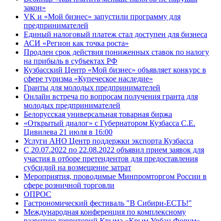
закон»
VK и «Мой бизнес» запустили программу для
предпринимателей
Единый налоговый платеж стал доступен для бизнеса
АСИ «Регион как точка роста»
Продлен срок действия пониженных ставок по налогу
на прибыль в субъектах РФ
Кузбасский Центр «Мой бизнес» объявляет конкурс в
сфере туризма «Купеческое наследие»
Гранты для молодых предпринимателей
Онлайн встреча по вопросам получения гранта для
молодых предпринимателей
Белорусская универсальная товарная биржа
«Открытый диалог» с Губернатором Кузбасса С.Е.
Цивилева 21 июля в 16:00
Услуги АНО Центр поддержки экспорта Кузбасса
С 20.07.2022 по 22.08.2022 объявил прием заявок для
участия в отборе претендентов для предоставления
субсидий на возмещение затрат
Мероприятия, проводимые Минпромторгом России в
сфере розничной торговли
ОПРОС
Гастрономический фестиваль "В Сибири-ЕСТЬ!"
Международная конференция по комплексному
развитию территорий Крыма «Крым Урбан Форум»