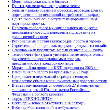
Меры поддержки малого бизнеса
Гранты для молодых предпринимателей
онлайн – анкетирование кузбасских работодателей по
определению перспективной потребности в кадрах.
Центр "Мой бизнес" выступает информационным
партнером проекта.
Перечень свободного муниципального имущества,
предназначенного для передачи в пользование на
долгосрочной основе
Региональный портал вкузбассе.рф: просто и удобно
Строительный вопрос: как оформить документы онлайн
Семинар «Как продвигать малый бизнес в 2023 году»
Теперь счета-фактуры и универсальные передаточные
документы по прослеживаемым товарам
представляются в электронном виде
Мораторий на проверки ККТ продлили на 2023 год
Изменения по налогу на прибыль с 2023 года
Продлевается переходный период на единую
технологию обмена машиночитаемыми доверенностями
В 2023 году проводится очередной 27-й конкурс на
соискание премий Правительства Российской
Федерации в области качества
форум «ТЕХНО ЛЕТО»
Вебинар: «Новое в отчетности с 2023 года»
Вебинар «Час налоговой и омбудсмена»