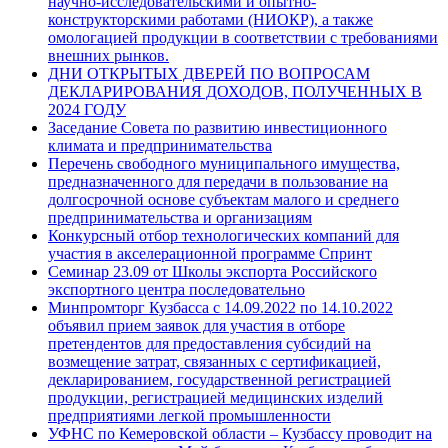
научно-исследовательскими и опытно-
конструкторскими работами (НИОКР), а также
омологацией продукции в соответствии с требованиями
внешних рынков.
ДНИ ОТКРЫТЫХ ДВЕРЕЙ ПО ВОПРОСАМ
ДЕКЛАРИРОВАНИЯ ДОХОДОВ, ПОЛУЧЕННЫХ В
2024 ГОДУ
Заседание Совета по развитию инвестиционного
климата и предпринимательства
Перечень свободного муниципального имущества,
предназначенного для передачи в пользование на
долгосрочной основе субъектам малого и среднего
предпринимательства и организациям
Конкурсный отбор технологических компаний для
участия в акселерационной программе Спринт
Семинар 23.09 от Школы экспорта Российского
экспортного центра последовательно
Минпромторг Кузбасса с 14.09.2022 по 14.10.2022
объявил прием заявок для участия в отборе
претендентов для предоставления субсидий на
возмещение затрат, связанных с сертификацией,
декларированием, государственной регистрацией
продукции, регистрацией медицинских изделий
предприятиями легкой промышленности
УФНС по Кемеровской области – Кузбассу проводит на