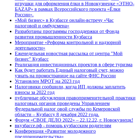
игрушки для оформления ёлки в Новокузнецке «ЭТНО-
БАZАР» в рамках Всероссийского проекта «Ёлки
России».
«Мой бизнес» в Кузбассе онлайн-встречу «Час
налоговой и омбудсмена»
Разработаны программы господдержки от Фонда
развития промышленности Кузбасса
Мероприятие «Реформа контрольной и надзорной
деятельности»
Еженедельная новостная рассылка от центра "Мой
бизнес" Кузбасс
Реализация инвестиционных проектов в сфере туризма
Как будет работать Единый налоговый счет, можно
узнать на промостранице на сайте ФНС России
Установлен МРОТ на 2023 год
Налоговики сообщили, когда ИП должны заплатить
взносы за 2022 год
публичные обсуждения правоприменительной практики
налоговых органов проведены Управлением
Федеральной налог овой службы по Кемеровской
области – Кузбассу 8 декабря 2022 года.
Форум «СВОЕ ДЕЛО 2022» – 22.12.22, г. Новокузнецк!
вкузбассе.рф - помощь кузбасским родителям
Конференция «Развитие молодежного
предпринимательства»