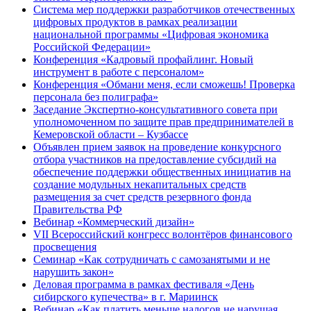
Система мер поддержки разработчиков отечественных
цифровых продуктов в рамках реализации
национальной программы «Цифровая экономика
Российской Федерации»
Конференция «Кадровый профайлинг. Новый
инструмент в работе с персоналом»
Конференция «Обмани меня, если сможешь! Проверка
персонала без полиграфа»
Заседание Экспертно-консультативного совета при
уполномоченном по защите прав предпринимателей в
Кемеровской области – Кузбассе
Объявлен прием заявок на проведение конкурсного
отбора участников на предоставление субсидий на
обеспечение поддержки общественных инициатив на
создание модульных некапитальных средств
размещения за счет средств резервного фонда
Правительства РФ
Вебинар «Коммерческий дизайн»
VII Всероссийский конгресс волонтёров финансового
просвещения
Семинар «Как сотрудничать с самозанятыми и не
нарушить закон»
Деловая программа в рамках фестиваля «День
сибирского купечества» в г. Мариинск
Вебинар «Как платить меньше налогов не нарушая