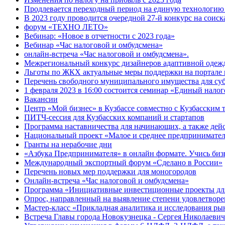
Продлевается переходный период на единую технологи
В 2023 году проводится очередной 27-й конкурс на соис
форум «ТЕХНО ЛЕТО»
Вебинар: «Новое в отчетности с 2023 года»
Вебинар «Час налоговой и омбудсмена»
онлайн-встреча «Час налоговой и омбудсмена».
Межрегиональный конкурс дизайнеров адаптивной одеж
Льготы по ЖКХ актуальные меры поддержки на портале 
Перечень свободного муниципального имущества для су
1 февраля 2023 в 16:00 состоится семинар «Единый нало
Вакансии
Центр «Мой бизнес» в Кузбассе совместно с Кузбасским
ПИТЧ-сессия для Кузбасских компаний и стартапов
Программа наставничества для начинающих, а также де
Национальный проект «Малое и среднее предпринимате
Гранты на нерабочие дни
«Азбука Предпринимателя» в онлайн формате. Учись бизн
Международный экспортный форум «Сделано в России»
Перечень новых мер поддержки для моногородов
Онлайн-встреча «Час налоговой и омбудсмена»
Программа «Инициативные инвестиционные проекты дл
Опрос, направленный на выявление степени удовлетворе
Мастер-класс «Прикладная аналитика и исследования ры
Встреча Главы города Новокузнецка - Сергея Николаевич