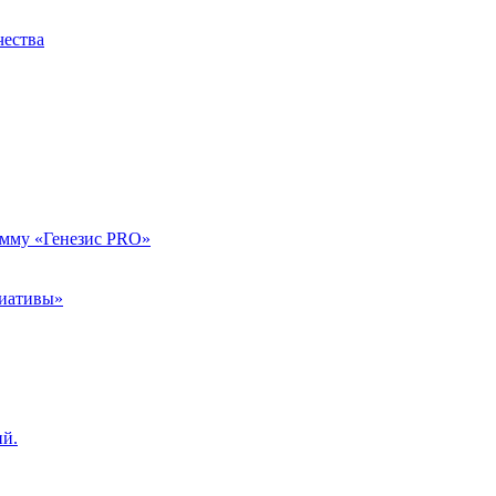
чества
амму «Генезис PRO»
циативы»
ий.