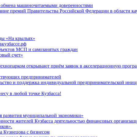
ю обмена машиночитаемыми доверенностями
кание премий Правительства Российской Федерации в области ка
ды «На крыльях»
вкузбассе.рф
бъектов МСП и самозанятых граждан
говый счет»
 технопарком открывают приём заявок в акселерационную прогр
йствующих предпринимателей
льство и поддержка индивидуальной предпринимательской ини
есу в любой точке Кузбасса!
я развития муниципальной экономики»
нности жителей Кузбасса деятельностью финансовых организац
нков».
а Кузнецова с бизнесом