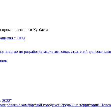
я промышленности Кузбасса
бращения с ТКО
сультацию по разработке маркетинговых стратегий для социаль
алов
р 2022"
рмирование комфортной городской среды» на территории Новок