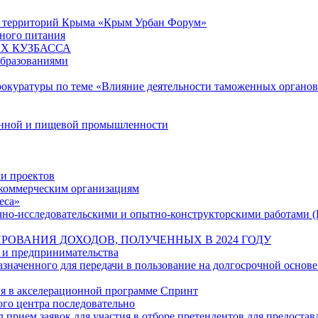
ю территорий Крыма «Крым Урбан Форум»
ного питания
Х КУЗБАССА
образованиями
рокуратуры по теме «Влияние деятельности таможенных органо
енной и пищевой промышленности
и проектов
екоммерческим организациям
еса»
учно-исследовательскими и опытно-конструкторскими работами 
РОВАНИЯ ДОХОДОВ, ПОЛУЧЕННЫХ В 2024 ГОДУ
 и предпринимательства
наченного для передачи в пользование на долгосрочной основе
ия в акселерационной программе Спринт
ого центра последовательно
л прием заявок для участия в отборе претендентов для предостав