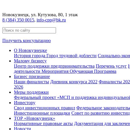
Новокузнецк
, ул. Кутузова, 80, 1 этаж
8 (384) 350 0015
,
info-cpp@bk.ru
Получить консультацию
О Новокузнецке
История города
Город трудовой доблести
Социально-экон
Малому бизнесу
Центр поддержки предпринимательства
Перечень услуг
деятельности
Мероприятия
Обучающая Программа
Бизнес признание
Наши финалисты
Дневник конкурса 2022
Финалисты 2022
2026
Меры поддержки
Федеральный проект «МСП и поддержка индивидуально
Инвестору
Свод инвестиционных правил
Федеральное законодатель
Инвестиционные площадки
Совет по развитию инвестиц
ТОР «Новокузнецк»
Нормативные правовые акты
Документация для заключе
Новости