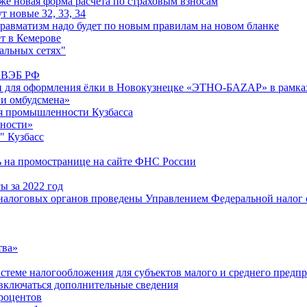
е новая форма расчета по страховым взносам
т новые 32, 33, 34
равматизм надо будет по новым правилам на новом бланке
т в Кемерове
альных сетях"
м ВЭБ РФ
и для оформления ёлки в Новокузнецке «ЭТНО-БАZАР» в рамках
 и омбудсмена»
я промышленности Кузбасса
ьности»
" Кузбасс
ь на промостранице на сайте ФНС России
ы за 2022 год
алоговых органов проведены Управлением Федеральной налог ов
тва»
истеме налогообложения для субъектов малого и среднего предп
 включаться дополнительные сведения
роцентов