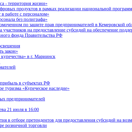
са - территория жизни»
ифровых продуктов в рамках реализации национальной програ
в работе с персоналом»
сонала без полиграфа»
омоченном по защите прав предпринимателей в Кемеровской обл
ра участников на предоставление субсидий на обеспечение под
рвного фонда Правительства РФ
освещения
ть закон»
 купечества» в г. Мариинск
»
мателей
 прибыль в субъектах РФ
ре туризма «Купеческое наследие»
дых предпринимателей
ва 21 июля в 16:00
стия в отборе претендентов для предоставления субсидий на воз
ре розничной торговли