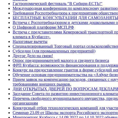
Гастрономический фестиваль "В Сибири-ЕСТЬ!"
Международная конференция по комплексному развити
Требования Роспотребнадзора к предприятиям обществен
БЕСПЛАТНЫЕ КОНСУЛЬТАЦИИ ДЛЯ САМОЗАНЯТЫ
Встреча с Роспотребнадзором и детскими дошкольными 
О Цифровой платформе МСП.РФ
Встреча с представителями Кемеровской транспортной п
климата в Кузбассе».
Налоговые вычеты
Специализированный Торговый портал сельскохозяйств
Субсидии (для промышленных предприятий)
Другое Дело на связи!
Опрос предпринимателей малого и среднего бизнеса
ФРП Кузбасса: возможности финансирования и поддержк
Конкурс на предоставление грантов в форме субсидий н
Обучение основам предпринимательства на «Азбуке бизн
Прием заявок на компенсацию расходов, связанных с на
требованиями внешних рынков.
ДНИ ОТКРЫТЫХ ДВЕРЕЙ ПО ВОПРОСАМ ДЕКЛАРИ
Заседание Совета по развитию инвестиционного климата
Перечень свободного муниципального имущества, предназ
организациям
Конкурсный отбор технологических компаний для участ
Семинар 23.09 от Школы экспорта Российского экспортн
Минпромторг Кузбасса с 14.09.2022 по 14.10.2022 объяви