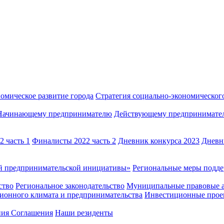
омическое развитие города
Стратегия социально-экономического
Начинающему предпринимателю
Действующему предпринимате
 часть 1
Финалисты 2022 часть 2
Дневник конкурса 2023
Дневн
й предпринимательской инициативы»
Региональные меры под
ство
Региональное законодательство
Муниципальные правовые 
ионного климата и предпринимательства
Инвестиционные прое
ния Соглашения
Наши резиденты