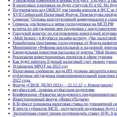
Утверждены изменения в формы 6-НДФЛ, 3-НДФЛ, а такж
В налоговых платежках не будет статусов 01 и 02. Но буду
Подтверждать код ОКВЭД для тарифа взносов в ФСС за т
XVII Сибирский Налоговый Форум: Перезагрузка пройде
Семинар "Основы конструктивной коммуникации в соци
Сервисы для бизнеса и меры господдержки на МСП.РФ
встреча по обсуждению мер поддержки с представителе
Городской конкурс по изготовлению новогодней игрушк
«Мой бизнес» в Кузбассе онлайн-встречу «Час налоговой
Разработаны программы господдержки от Фонда развити
Мероприятие «Реформа контрольной и надзорной деятел
Еженедельная новостная рассылка от центра "Мой бизнес
Реализация инвестиционных проектов в сфере туризма
Как будет работать Единый налоговый счет, можно узнат
Установлен МРОТ на 2023 год
Налоговики сообщили, когда ИП должны заплатить взнос
публичные обсуждения правоприменительной практики н
2022 года.
Форум «СВОЕ ДЕЛО 2022» – 22.12.22, г. Новокузнецк!
вкузбассе.рф - помощь кузбасским родителям
Конференция «Развитие молодежного предпринимательс
Инвестиционный форум «ИнвестПодъем»
В Кузбассе понижена налоговая ставка по упрощенной с
В реестр субъектов МСП - получателей поддержки будут
Экспортерам станет проще подтверждать ставку НДС 0 п