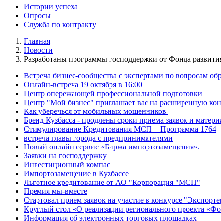
Истории успеха
Опросы
Служба по контракту
Главная
Новости
Разработаны программы господдержки от Фонда развити
Встреча бизнес-сообщества с экспертами по вопросам о
Онлайн-встреча 19 октября в 16:00
Центр опережающей профессиональной подготовки
Центр "Мой бизнес" приглашает вас на расширенную кон
Как уберечься от мобильных мошенников
Бренд Кузбасса - продлены сроки приема заявок и матери
Стимулирование Кредитования МСП + Программа 1764
встреча главы города с предпринимателями
Новый онлайн сервис «Биржа импортозамещения».
Заявки на господдержку
Инвестиционный компас
Импортозамещение в Куzбассе
Льготное кредитование от АО "Корпорация "МСП"
Премия мы-вместе
Стартовал прием заявок на участие в конкурсе "Экспорте
Круглый стол «О реализации регионального проекта «Фо
Информация об электронных торговых площадках