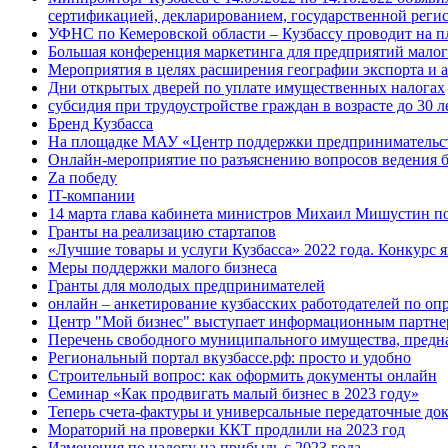
сертификацией, декларированием, государственной рег
УФНС по Кемеровской области – Кузбассу проводит на п
Большая конференция маркетинга для предприятий малого
Мероприятия в целях расширения географии экспорта и 
Дни открытых дверей по уплате имущественных налогах
субсидия при трудоустройстве граждан в возрасте до 30 л
Бренд Кузбасса
На площадке МАУ «Центр поддержки предпринимательства
Онлайн-мероприятие по разъяснению вопросов ведения б
Za победу
IT-компании
14 марта глава кабинета министров Михаил Мишустин п
Гранты на реализацию стартапов
«Лучшие товары и услуги Кузбасса» 2022 года. Конкурс
Меры поддержки малого бизнеса
Гранты для молодых предпринимателей
онлайн – анкетирование кузбасских работодателей по оп
Центр "Мой бизнес" выступает информационным партнер
Перечень свободного муниципального имущества, предна
Региональный портал вкузбассе.рф: просто и удобно
Строительный вопрос: как оформить документы онлайн
Семинар «Как продвигать малый бизнес в 2023 году»
Теперь счета-фактуры и универсальные передаточные до
Мораторий на проверки ККТ продлили на 2023 год
Изменения по налогу на прибыль с 2023 года