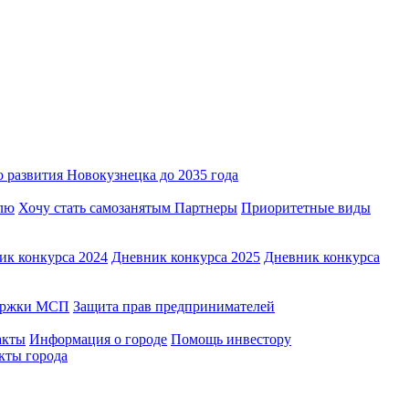
 развития Новокузнецка до 2035 года
лю
Хочу стать самозанятым
Партнеры
Приоритетные виды
ик конкурса 2024
Дневник конкурса 2025
Дневник конкурса
держки МСП
Защита прав предпринимателей
акты
Информация о городе
Помощь инвестору
кты города