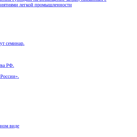
приятиями легкой промышленности
ут семинар.
ва РФ.
 России».
нном виде