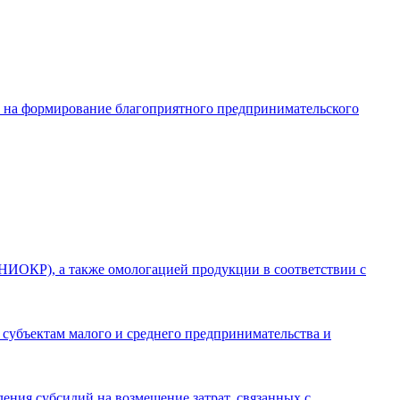
в на формирование благоприятного предпринимательского
(НИОКР), а также омологацией продукции в соответствии с
 субъектам малого и среднего предпринимательства и
ления субсидий на возмещение затрат, связанных с