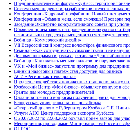
Предпринимательский форум «Кузбасс: территория бизне
Система мер поддержки разработчиков отечественных ц
Конференция «Кадровый профайлинг. Новый инструмент 
Конференция «Обмани меня, если сможешь! Проверка пер
Заседание Экспертно-консультативного совета при уполн
Объявлен прием заявок на проведение конкурсного отбо
некапитальных средств размещения за счет средств резе
Вебинар «Коммерческий дизайн»
VII Всероссийский конгресс волонтёров финансового пр
Семинар «Как сотрудничать с самозанятыми и не наруши
Деловая программа в рамках фестиваля «День сибирского
Вебинар «Как платить меньше налогов не нарушая закон
VK и «Мой бизнес» запустили программу для предприни
Единый налоговый платеж стал доступен для бизнеса
АСИ «Регион как точка роста»
Продлен срок действия пониженных ставок по налогу на
Кузбасский Центр «Мой бизнес» объявляет конкурс в сфе
Гранты для молодых предпринимателей
Онлайн встреча по вопросам получения гранта для моло
Белорусская универсальная товарная биржа
«Открытый диалог» с Губернатором Кузбасса С.Е. Цивиле
Услуги АНО Центр поддержки экспорта Кузбасса
С 20.07.2022 по 22.08.2022 объявил прием заявок для уча
Мероприятия, проводимые Минпромторгом России в сфе
ОПРОС