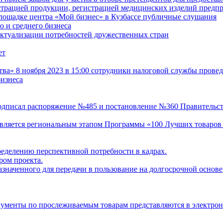
истрацией продукции, регистрацией медицинских изделий пред
лощадке центра «Мой бизнес» в Кузбассе публичные слушания
 и среднего бизнеса
актуализации потребностей дружественных стран
ет
» 8 ноября 2023 в 15:00 сотрудники налоговой службы провед
изнеса
одписал распоряжение №485 и постановление №360 Правительст
 является региональным этапом Программы «100 Лучших товаров
ределению перспективной потребности в кадрах.
ом проекта.
значенного для передачи в пользование на долгосрочной основе
кументы по прослеживаемым товарам представляются в электро