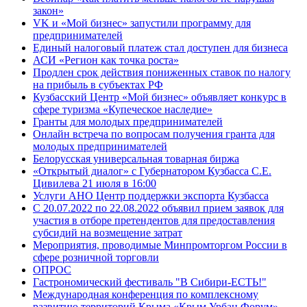
закон»
VK и «Мой бизнес» запустили программу для
предпринимателей
Единый налоговый платеж стал доступен для бизнеса
АСИ «Регион как точка роста»
Продлен срок действия пониженных ставок по налогу
на прибыль в субъектах РФ
Кузбасский Центр «Мой бизнес» объявляет конкурс в
сфере туризма «Купеческое наследие»
Гранты для молодых предпринимателей
Онлайн встреча по вопросам получения гранта для
молодых предпринимателей
Белорусская универсальная товарная биржа
«Открытый диалог» с Губернатором Кузбасса С.Е.
Цивилева 21 июля в 16:00
Услуги АНО Центр поддержки экспорта Кузбасса
С 20.07.2022 по 22.08.2022 объявил прием заявок для
участия в отборе претендентов для предоставления
субсидий на возмещение затрат
Мероприятия, проводимые Минпромторгом России в
сфере розничной торговли
ОПРОС
Гастрономический фестиваль "В Сибири-ЕСТЬ!"
Международная конференция по комплексному
развитию территорий Крыма «Крым Урбан Форум»