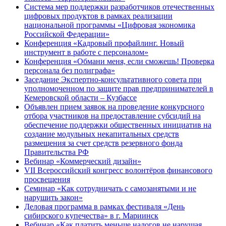
Система мер поддержки разработчиков отечественных
цифровых продуктов в рамках реализации
национальной программы «Цифровая экономика
Российской Федерации»
Конференция «Кадровый профайлинг. Новый
инструмент в работе с персоналом»
Конференция «Обмани меня, если сможешь! Проверка
персонала без полиграфа»
Заседание Экспертно-консультативного совета при
уполномоченном по защите прав предпринимателей в
Кемеровской области – Кузбассе
Объявлен прием заявок на проведение конкурсного
отбора участников на предоставление субсидий на
обеспечение поддержки общественных инициатив на
создание модульных некапитальных средств
размещения за счет средств резервного фонда
Правительства РФ
Вебинар «Коммерческий дизайн»
VII Всероссийский конгресс волонтёров финансового
просвещения
Семинар «Как сотрудничать с самозанятыми и не
нарушить закон»
Деловая программа в рамках фестиваля «День
сибирского купечества» в г. Мариинск
Вебинар «Как платить меньше налогов не нарушая