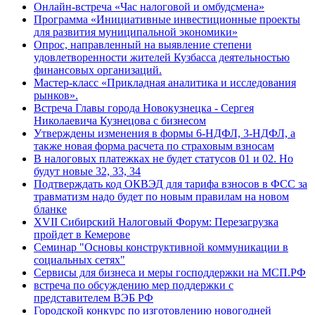
Онлайн-встреча «Час налоговой и омбудсмена»
Программа «Инициативные инвестиционные проекты
для развития муниципальной экономики»
Опрос, направленный на выявление степени
удовлетворенности жителей Кузбасса деятельностью
финансовых организаций.
Мастер-класс «Прикладная аналитика и исследования
рынков».
Встреча Главы города Новокузнецка - Сергея
Николаевича Кузнецова с бизнесом
Утверждены изменения в формы 6-НДФЛ, 3-НДФЛ, а
также новая форма расчета по страховым взносам
В налоговых платежках не будет статусов 01 и 02. Но
будут новые 32, 33, 34
Подтверждать код ОКВЭД для тарифа взносов в ФСС за
травматизм надо будет по новым правилам на новом
бланке
XVII Сибирский Налоговый Форум: Перезагрузка
пройдет в Кемерове
Семинар "Основы конструктивной коммуникации в
социальных сетях"
Сервисы для бизнеса и меры господдержки на МСП.РФ
встреча по обсуждению мер поддержки с
представителем ВЭБ РФ
Городской конкурс по изготовлению новогодней