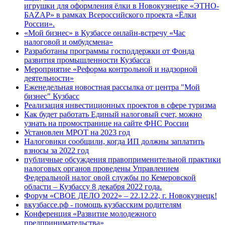
игрушки для оформления ёлки в Новокузнецке «ЭТНО-
БАZАР» в рамках Всероссийского проекта «Ёлки
России».
«Мой бизнес» в Кузбассе онлайн-встречу «Час
налоговой и омбудсмена»
Разработаны программы господдержки от Фонда
развития промышленности Кузбасса
Мероприятие «Реформа контрольной и надзорной
деятельности»
Еженедельная новостная рассылка от центра "Мой
бизнес" Кузбасс
Реализация инвестиционных проектов в сфере туризма
Как будет работать Единый налоговый счет, можно
узнать на промостранице на сайте ФНС России
Установлен МРОТ на 2023 год
Налоговики сообщили, когда ИП должны заплатить
взносы за 2022 год
публичные обсуждения правоприменительной практики
налоговых органов проведены Управлением
Федеральной налог овой службы по Кемеровской
области – Кузбассу 8 декабря 2022 года.
Форум «СВОЕ ДЕЛО 2022» – 22.12.22, г. Новокузнецк!
вкузбассе.рф - помощь кузбасским родителям
Конференция «Развитие молодежного
предпринимательства»