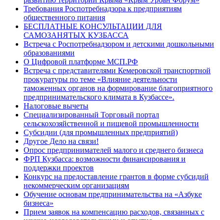
Требования Роспотребнадзора к предприятиям
общественного питания
БЕСПЛАТНЫЕ КОНСУЛЬТАЦИИ ДЛЯ
САМОЗАНЯТЫХ КУЗБАССА
Встреча с Роспотребнадзором и детскими дошкольными
образованиями
О Цифровой платформе МСП.РФ
Встреча с представителями Кемеровской транспортной
прокуратуры по теме «Влияние деятельности
таможенных органов на формирование благоприятного
предпринимательского климата в Кузбассе».
Налоговые вычеты
Специализированный Торговый портал
сельскохозяйственной и пищевой промышленности
Субсидии (для промышленных предприятий)
Другое Дело на связи!
Опрос предпринимателей малого и среднего бизнеса
ФРП Кузбасса: возможности финансирования и
поддержки проектов
Конкурс на предоставление грантов в форме субсидий
некоммерческим организациям
Обучение основам предпринимательства на «Азбуке
бизнеса»
Прием заявок на компенсацию расходов, связанных с