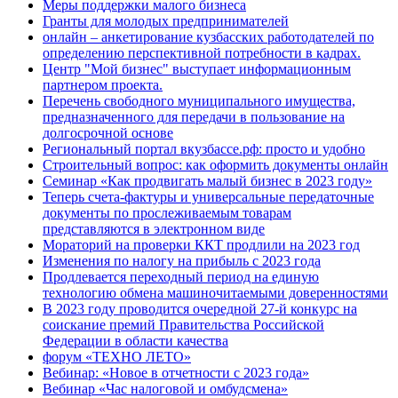
Меры поддержки малого бизнеса
Гранты для молодых предпринимателей
онлайн – анкетирование кузбасских работодателей по
определению перспективной потребности в кадрах.
Центр "Мой бизнес" выступает информационным
партнером проекта.
Перечень свободного муниципального имущества,
предназначенного для передачи в пользование на
долгосрочной основе
Региональный портал вкузбассе.рф: просто и удобно
Строительный вопрос: как оформить документы онлайн
Семинар «Как продвигать малый бизнес в 2023 году»
Теперь счета-фактуры и универсальные передаточные
документы по прослеживаемым товарам
представляются в электронном виде
Мораторий на проверки ККТ продлили на 2023 год
Изменения по налогу на прибыль с 2023 года
Продлевается переходный период на единую
технологию обмена машиночитаемыми доверенностями
В 2023 году проводится очередной 27-й конкурс на
соискание премий Правительства Российской
Федерации в области качества
форум «ТЕХНО ЛЕТО»
Вебинар: «Новое в отчетности с 2023 года»
Вебинар «Час налоговой и омбудсмена»