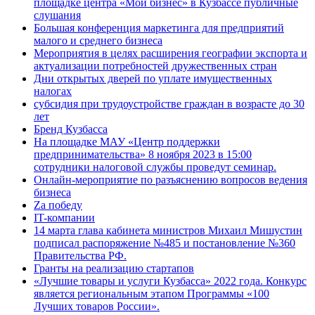
площадке центра «Мой бизнес» в Кузбассе публичные
слушания
Большая конференция маркетинга для предприятий
малого и среднего бизнеса
Мероприятия в целях расширения географии экспорта и
актуализации потребностей дружественных стран
Дни открытых дверей по уплате имущественных
налогах
субсидия при трудоустройстве граждан в возрасте до 30
лет
Бренд Кузбасса
На площадке МАУ «Центр поддержки
предпринимательства» 8 ноября 2023 в 15:00
сотрудники налоговой службы проведут семинар.
Онлайн-мероприятие по разъяснению вопросов ведения
бизнеса
Za победу
IT-компании
14 марта глава кабинета министров Михаил Мишустин
подписал распоряжение №485 и постановление №360
Правительства РФ.
Гранты на реализацию стартапов
«Лучшие товары и услуги Кузбасса» 2022 года. Конкурс
является региональным этапом Программы «100
Лучших товаров России».