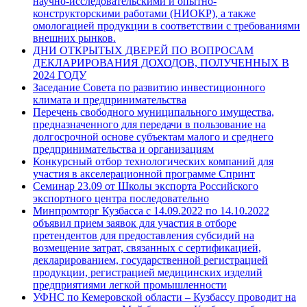
научно-исследовательскими и опытно-
конструкторскими работами (НИОКР), а также
омологацией продукции в соответствии с требованиями
внешних рынков.
ДНИ ОТКРЫТЫХ ДВЕРЕЙ ПО ВОПРОСАМ
ДЕКЛАРИРОВАНИЯ ДОХОДОВ, ПОЛУЧЕННЫХ В
2024 ГОДУ
Заседание Совета по развитию инвестиционного
климата и предпринимательства
Перечень свободного муниципального имущества,
предназначенного для передачи в пользование на
долгосрочной основе субъектам малого и среднего
предпринимательства и организациям
Конкурсный отбор технологических компаний для
участия в акселерационной программе Спринт
Семинар 23.09 от Школы экспорта Российского
экспортного центра последовательно
Минпромторг Кузбасса с 14.09.2022 по 14.10.2022
объявил прием заявок для участия в отборе
претендентов для предоставления субсидий на
возмещение затрат, связанных с сертификацией,
декларированием, государственной регистрацией
продукции, регистрацией медицинских изделий
предприятиями легкой промышленности
УФНС по Кемеровской области – Кузбассу проводит на