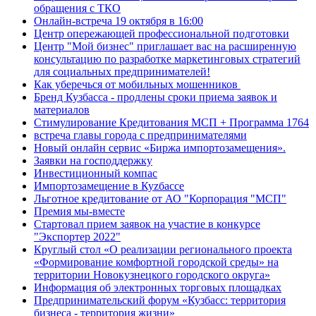
обращения с ТКО
Онлайн-встреча 19 октября в 16:00
Центр опережающей профессиональной подготовки
Центр "Мой бизнес" приглашает вас на расширенную
консультацию по разработке маркетинговых стратегий
для социальных предпринимателей!
Как уберечься от мобильных мошенников
Бренд Кузбасса - продлены сроки приема заявок и
материалов
Стимулирование Кредитования МСП + Программа 1764
встреча главы города с предпринимателями
Новый онлайн сервис «Биржа импортозамещения».
Заявки на господдержку
Инвестиционный компас
Импортозамещение в Куzбассе
Льготное кредитование от АО "Корпорация "МСП"
Премия мы-вместе
Стартовал прием заявок на участие в конкурсе
"Экспортер 2022"
Круглый стол «О реализации регионального проекта
«Формирование комфортной городской среды» на
территории Новокузнецкого городского округа»
Информация об электронных торговых площадках
Предпринимательский форум «Кузбасс: территория
бизнеса - территория жизни»