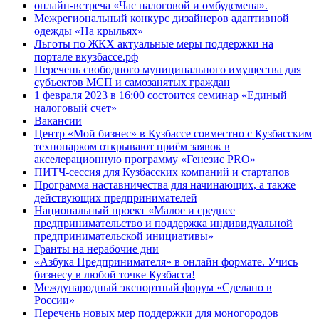
онлайн-встреча «Час налоговой и омбудсмена».
Межрегиональный конкурс дизайнеров адаптивной
одежды «На крыльях»
Льготы по ЖКХ актуальные меры поддержки на
портале вкузбассе.рф
Перечень свободного муниципального имущества для
субъектов МСП и самозанятых граждан
1 февраля 2023 в 16:00 состоится семинар «Единый
налоговый счет»
Вакансии
Центр «Мой бизнес» в Кузбассе совместно с Кузбасским
технопарком открывают приём заявок в
акселерационную программу «Генезис PRO»
ПИТЧ-сессия для Кузбасских компаний и стартапов
Программа наставничества для начинающих, а также
действующих предпринимателей
Национальный проект «Малое и среднее
предпринимательство и поддержка индивидуальной
предпринимательской инициативы»
Гранты на нерабочие дни
«Азбука Предпринимателя» в онлайн формате. Учись
бизнесу в любой точке Кузбасса!
Международный экспортный форум «Сделано в
России»
Перечень новых мер поддержки для моногородов