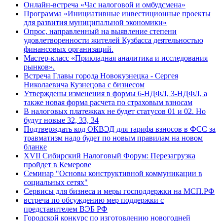
Онлайн-встреча «Час налоговой и омбудсмена»
Программа «Инициативные инвестиционные проекты
для развития муниципальной экономики»
Опрос, направленный на выявление степени
удовлетворенности жителей Кузбасса деятельностью
финансовых организаций.
Мастер-класс «Прикладная аналитика и исследования
рынков».
Встреча Главы города Новокузнецка - Сергея
Николаевича Кузнецова с бизнесом
Утверждены изменения в формы 6-НДФЛ, 3-НДФЛ, а
также новая форма расчета по страховым взносам
В налоговых платежках не будет статусов 01 и 02. Но
будут новые 32, 33, 34
Подтверждать код ОКВЭД для тарифа взносов в ФСС за
травматизм надо будет по новым правилам на новом
бланке
XVII Сибирский Налоговый Форум: Перезагрузка
пройдет в Кемерове
Семинар "Основы конструктивной коммуникации в
социальных сетях"
Сервисы для бизнеса и меры господдержки на МСП.РФ
встреча по обсуждению мер поддержки с
представителем ВЭБ РФ
Городской конкурс по изготовлению новогодней