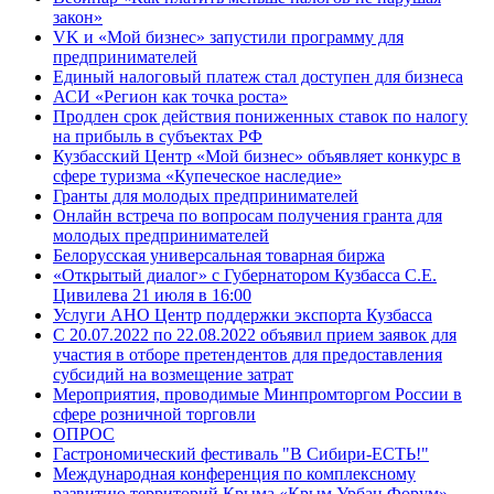
закон»
VK и «Мой бизнес» запустили программу для
предпринимателей
Единый налоговый платеж стал доступен для бизнеса
АСИ «Регион как точка роста»
Продлен срок действия пониженных ставок по налогу
на прибыль в субъектах РФ
Кузбасский Центр «Мой бизнес» объявляет конкурс в
сфере туризма «Купеческое наследие»
Гранты для молодых предпринимателей
Онлайн встреча по вопросам получения гранта для
молодых предпринимателей
Белорусская универсальная товарная биржа
«Открытый диалог» с Губернатором Кузбасса С.Е.
Цивилева 21 июля в 16:00
Услуги АНО Центр поддержки экспорта Кузбасса
С 20.07.2022 по 22.08.2022 объявил прием заявок для
участия в отборе претендентов для предоставления
субсидий на возмещение затрат
Мероприятия, проводимые Минпромторгом России в
сфере розничной торговли
ОПРОС
Гастрономический фестиваль "В Сибири-ЕСТЬ!"
Международная конференция по комплексному
развитию территорий Крыма «Крым Урбан Форум»