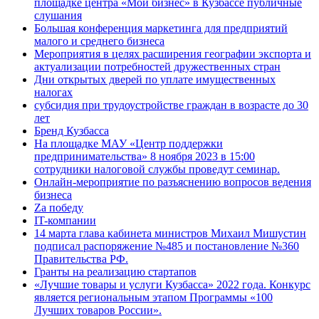
площадке центра «Мой бизнес» в Кузбассе публичные
слушания
Большая конференция маркетинга для предприятий
малого и среднего бизнеса
Мероприятия в целях расширения географии экспорта и
актуализации потребностей дружественных стран
Дни открытых дверей по уплате имущественных
налогах
субсидия при трудоустройстве граждан в возрасте до 30
лет
Бренд Кузбасса
На площадке МАУ «Центр поддержки
предпринимательства» 8 ноября 2023 в 15:00
сотрудники налоговой службы проведут семинар.
Онлайн-мероприятие по разъяснению вопросов ведения
бизнеса
Za победу
IT-компании
14 марта глава кабинета министров Михаил Мишустин
подписал распоряжение №485 и постановление №360
Правительства РФ.
Гранты на реализацию стартапов
«Лучшие товары и услуги Кузбасса» 2022 года. Конкурс
является региональным этапом Программы «100
Лучших товаров России».