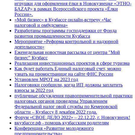
игрушки для оформления ёлки в Новокузнецке «ЭТНО-
БАZАР» в рамках Всероссийского проекта «Ёлки
России».
«Мой бизнес» в Кузбассе онлайн-встречу «Час
налоговой и омбудсмена»
Разработаны программы господдержки от Фонда
развития промышленности Кузбасса
Мероприятие «Реформа контрольной и надзорной
деятельности»
Еженедельная новостная рассылка от центра "Мой
бизнес" Кузбасс
Реализация инвестиционных проектов в сфере туризма
Как будет работать Единый налоговый счет, можно
узнать на промостранице на сайте ФНС России
Установлен МРОТ на 2023 год
Налоговики сообщили, когда ИП должны заплатить
взносы за 2022 год
публичные обсуждения правоприменительной практики
налоговых органов проведены Управлением
Федеральной налог овой службы по Кемеровской
области – Кузбассу 8 декабря 2022 года.
Форум «СВОЕ ДЕЛО 2022» – 22.12.22, г. Новокузнецк!
вкузбассе.рф - помощь кузбасским родителям
Конференция «Развитие молодежного
предпринимательства»