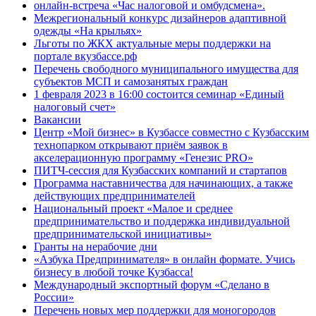
онлайн-встреча «Час налоговой и омбудсмена».
Межрегиональный конкурс дизайнеров адаптивной
одежды «На крыльях»
Льготы по ЖКХ актуальные меры поддержки на
портале вкузбассе.рф
Перечень свободного муниципального имущества для
субъектов МСП и самозанятых граждан
1 февраля 2023 в 16:00 состоится семинар «Единый
налоговый счет»
Вакансии
Центр «Мой бизнес» в Кузбассе совместно с Кузбасским
технопарком открывают приём заявок в
акселерационную программу «Генезис PRO»
ПИТЧ-сессия для Кузбасских компаний и стартапов
Программа наставничества для начинающих, а также
действующих предпринимателей
Национальный проект «Малое и среднее
предпринимательство и поддержка индивидуальной
предпринимательской инициативы»
Гранты на нерабочие дни
«Азбука Предпринимателя» в онлайн формате. Учись
бизнесу в любой точке Кузбасса!
Международный экспортный форум «Сделано в
России»
Перечень новых мер поддержки для моногородов