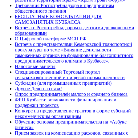
Требования Роспотребнадзора к предприятиям
общественного питания
БЕСПЛАТНЫЕ КОНСУЛЬТАЦИИ ДЛЯ
САМОЗАНЯТЫХ КУЗБАССА
Встреча с Роспотребнадзором и детскими дошкольными
образованиями
О Цифровой платформе МСП.РФ
Встреча с представителями Кемеровской транспортной
прокуратуры по теме «Влияние деятельности
таможенных органов на формирование благоприятного
предпринимательского климата в Кузбассе».
Налоговые вычеты
Специализированный Торговый портал
сельскохозяйственной и пищевой промышленности
Субсидии (для промышленных предприятий)
Другое Дело на связи!
Опрос предпринимателей малого и среднего бизнеса
ФРП Кузбасса: возможности финансирования и
поддержки проектов
Конкурс на предоставление грантов в форме субсидий
некоммерческим организациям
Обучение основам предпринимательства на «Азбуке
бизнеса»
Прием заявок на компенсацию расходов, связанных с