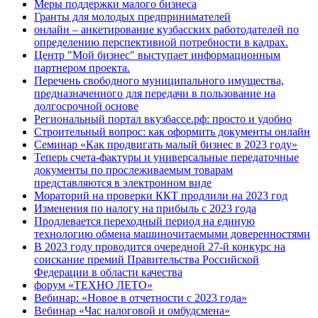
Меры поддержки малого бизнеса
Гранты для молодых предпринимателей
онлайн – анкетирование кузбасских работодателей по
определению перспективной потребности в кадрах.
Центр "Мой бизнес" выступает информационным
партнером проекта.
Перечень свободного муниципального имущества,
предназначенного для передачи в пользование на
долгосрочной основе
Региональный портал вкузбассе.рф: просто и удобно
Строительный вопрос: как оформить документы онлайн
Семинар «Как продвигать малый бизнес в 2023 году»
Теперь счета-фактуры и универсальные передаточные
документы по прослеживаемым товарам
представляются в электронном виде
Мораторий на проверки ККТ продлили на 2023 год
Изменения по налогу на прибыль с 2023 года
Продлевается переходный период на единую
технологию обмена машиночитаемыми доверенностями
В 2023 году проводится очередной 27-й конкурс на
соискание премий Правительства Российской
Федерации в области качества
форум «ТЕХНО ЛЕТО»
Вебинар: «Новое в отчетности с 2023 года»
Вебинар «Час налоговой и омбудсмена»