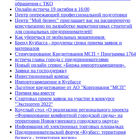
обращения с ТКО
Онлайн-встреча 19 октября в 16:00
Центр опережающей профессиональной подготовки
Центр "Мой бизнес" приглашает вас на расширенную
консультацию по разработке маркетинговых стратегий
для социальных предпринимателей!
Как уберечься от мобильных мошенников
Бренд Кузбасса - продлены сроки приема заявок и
материалов
Стимулирование Кредитования МСП + Программа 1764
встреча главы города с предпринимателями
Новый онлайн сервис «Биржа импортозамещения».
Заявки на господдержку
Инвестиционный компас
Импортозамещение в Куzбассе
Льготное кредитование от АО "Корпорация "МСП"
Премия мы-вместе
Стартовал прием заявок на участие в конкурсе
"Экспортер 2022"
Круглый стол «О реализации регионального проекта
«Формирование комфортной городской среды» на
территории Новокузнецкого городского округа»
Информация об электронных торговых площадках
Предпринимательский форум «Кузбасс: территория
бизнеса - территория жизни»