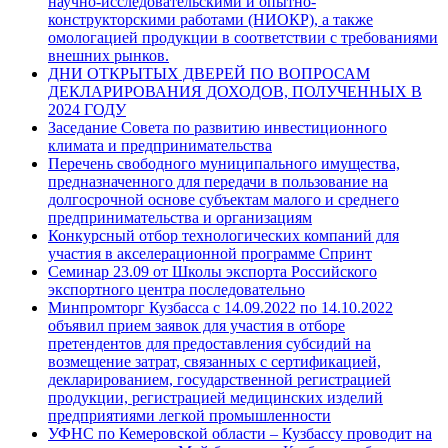
научно-исследовательскими и опытно-
конструкторскими работами (НИОКР), а также
омологацией продукции в соответствии с требованиями
внешних рынков.
ДНИ ОТКРЫТЫХ ДВЕРЕЙ ПО ВОПРОСАМ
ДЕКЛАРИРОВАНИЯ ДОХОДОВ, ПОЛУЧЕННЫХ В
2024 ГОДУ
Заседание Совета по развитию инвестиционного
климата и предпринимательства
Перечень свободного муниципального имущества,
предназначенного для передачи в пользование на
долгосрочной основе субъектам малого и среднего
предпринимательства и организациям
Конкурсный отбор технологических компаний для
участия в акселерационной программе Спринт
Семинар 23.09 от Школы экспорта Российского
экспортного центра последовательно
Минпромторг Кузбасса с 14.09.2022 по 14.10.2022
объявил прием заявок для участия в отборе
претендентов для предоставления субсидий на
возмещение затрат, связанных с сертификацией,
декларированием, государственной регистрацией
продукции, регистрацией медицинских изделий
предприятиями легкой промышленности
УФНС по Кемеровской области – Кузбассу проводит на