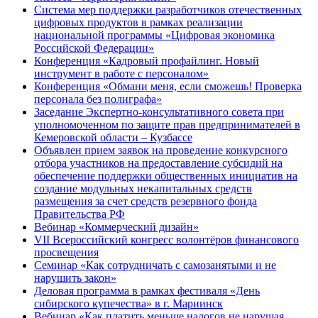
Система мер поддержки разработчиков отечественных
цифровых продуктов в рамках реализации
национальной программы «Цифровая экономика
Российской Федерации»
Конференция «Кадровый профайлинг. Новый
инструмент в работе с персоналом»
Конференция «Обмани меня, если сможешь! Проверка
персонала без полиграфа»
Заседание Экспертно-консультативного совета при
уполномоченном по защите прав предпринимателей в
Кемеровской области – Кузбассе
Объявлен прием заявок на проведение конкурсного
отбора участников на предоставление субсидий на
обеспечение поддержки общественных инициатив на
создание модульных некапитальных средств
размещения за счет средств резервного фонда
Правительства РФ
Вебинар «Коммерческий дизайн»
VII Всероссийский конгресс волонтёров финансового
просвещения
Семинар «Как сотрудничать с самозанятыми и не
нарушить закон»
Деловая программа в рамках фестиваля «День
сибирского купечества» в г. Мариинск
Вебинар «Как платить меньше налогов не нарушая