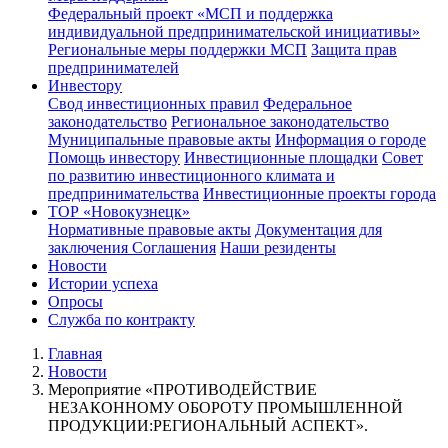
Федеральный проект «МСП и поддержка
индивидуальной предпринимательской инициативы»
Региональные меры поддержки МСП
Защита прав
предпринимателей
Инвестору
Свод инвестиционных правил
Федеральное
законодательство
Региональное законодательство
Муниципальные правовые акты
Информация о городе
Помощь инвестору
Инвестиционные площадки
Совет
по развитию инвестиционного климата и
предпринимательства
Инвестиционные проекты города
ТОР «Новокузнецк»
Нормативные правовые акты
Документация для
заключения Соглашения
Наши резиденты
Новости
Истории успеха
Опросы
Служба по контракту
Главная
Новости
Мероприятие «ПРОТИВОДЕЙСТВИЕ
НЕЗАКОННОМУ ОБОРОТУ ПРОМЫШЛЕННОЙ
ПРОДУКЦИИ:РЕГИОНАЛЬНЫЙ АСПЕКТ».