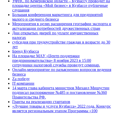
УФНС по Кемеровской области – Кузбассу проводит на
площадке центра «Мой бизнес» в Кузбассе публичные
слушания
Большая конференция маркетинга для предприятий
малого и среднего бизнеса
Мероприятия в целях расширения географии экспорта и
актуализации потребностей дружественных стран
Дни открытых дверей по уплате имущественных
налогах
субсидия при трудоустройстве граждан в возрасте до 30
лет
Бренд Кузбасса
На площадке МАУ «Центр поддержки
предпринимательства» 8 ноября 2023 в 15:00
сотрудники налоговой службы проведут семинар.
Онлайн-мероприятие по разъяснению вопросов ведения
бизнеса
Za победу
IT-компании
14 марта глава кабинета министров Михаил Мишустин
подписал распоряжение №485 и постановление №360
Правительства РФ.
Гранты на реализацию стартапов
«Лучшие товары и услуги Кузбасса» 2022 года. Конкурс
является региональным этапом Программы «100