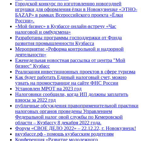
Городской конкурс по изготовлению новогодней
игрушки для оформления ёлки в Новокузнецке «ЭТНО-
БАZАР» в рамках Всероссийского проекта «Ёлки
России».
«Мой бизнес» в Кузбассе онлайн-встречу «Час
налоговой и омбудсмена»
Разработаны программы господдержки от Фонда
развития промышленности Кузбасса
Мероприятие «Реформа контрольной и надзорной
деятельности»
Еженедельная новостная рассылка от центра "Мой
бизнес" Кузбасс
Реализация инвестиционных проектов в сфере туризма
Как будет работать Единый налоговый счет, можно
узнать на промостранице на сайте ФНС России
Установлен МРОТ на 2023 год
Налоговики сообщили, когда ИП должны заплатить
взносы за 2022 год
публичные обсуждения правоприменительной практики
налоговых органов проведены Управлением
Федеральной налог овой службы по Кемеровской
области – Кузбассу 8 декабря 2022 года.
Форум «СВОЕ ДЕЛО 2022» – 22.12.22, г. Новокузнецк!
вкузбассе.рф - помощь кузбасским родителям
Конференция «Развитие молодежного