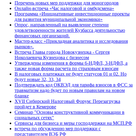
Перечень новых мер поддержки для моногородов
Онлайн-встреча «Час налоговой и омбудсмена»
Программа «Инициативные инвестиционные проекты
для развития муниципальной экономики»
Опрос, направленный на выявление степени
удовлетворенности жителей Кузбасса деятельностью
финансовых организаций.
Мастер-класс «Прикладная аналитика и исследования
рынков».
Встреча Главы города Новокузнецка - Сергея
Николаевича Кузнецова с бизнесом
Утверждены изменения в формы 6-НДФЛ, 3-НДФЛ, а
также новая форма расчета по страховым взносам
В налоговых платежках не будет статусов 01 и 02. Но
будут новые 32, 33, 34
Подтверждать код ОКВЭД для тарифа взносов в ФСС за
травматизм надо будет по новым правилам на новом
бланке
XVII Сибирский Налоговый Форум: Перезагрузка
пройдет в Кемерове
Семинар "Основы конструктивной коммуникации в
социальных сетях"
Сервисы для бизнеса и меры господдержки на МСП.РФ
встреча по обсуждению мер поддержки с
представителем ВЭБ РФ