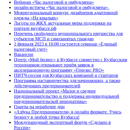
Вебинар «Час налоговой и омбудсмена»
онлайн-встреча «Час налоговой и омбудсмена».
Межрегиональный конкурс дизайнеров адаптивной
одежды «На крыльях»
Льготы по ЖКХ актуальные меры поддержки на
портале вкузбассе.рф
Перечень свободного муниципального имущества для
субъектов МСП и самозанятых граждан
1 февраля 2023 в 16:00 состоится семинар «Единый
налоговый счет»
Вакансии
Центр «Мой бизнес» в Кузбассе совместно с Кузбасским
технопарком открывают приём заявок в
акселерационную программу «Генезис PRO»
ПИТЧ-сессия для Кузбасских компаний и стартапов
Программа наставничества для начинающих, а также
действующих предпринимателей
Национальный проект «Малое и среднее
предпринимательство и поддержка индивидуальной
предпринимательской инициативы»
Гранты на нерабочие дни
«Азбука Предпринимателя» в онлайн формате. Учись
бизнесу в любой точке Кузбасса!
Международный экспортный форум «Сделано в
России»