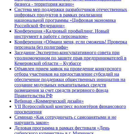
бизнеса - территория жизни»
Система мер поддержки разработчиков отечественных
цифровых продуктов в рамках реализации
национальной программы «Цифровая экономика
Российской Федерации»
Конференция «Кадровый профайлинг. Новый
инструмент в работе с персоналом»
Конференция «Обмани меня, если сможешь! Проверка
персонала без полиграфа»
Заседание Экспертно-консультативного совета при
уполномоченном по защите прав предпринимателей в
Кемеровской области – Кузбассе
Объявлен прием заявок на проведение конкурсного
отбора участников на предоставление субсидий на
обеспечение поддержки общественных инициатив на
создание модульных некапитальных средств
размещения за счет средств резервного фонда
Правительства РФ
Вебинар «Коммерческий дизайн»
VII Всероссийский конгресс волонтёров финансового
просвещения
Семинар «Как сотрудничать с самозанятыми и не
нарушить закон»
Деловая программа в рамках фестиваля «День
сибирского купечества» в г. Мариинск