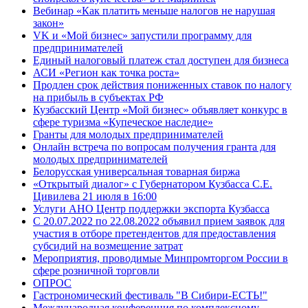
Вебинар «Как платить меньше налогов не нарушая
закон»
VK и «Мой бизнес» запустили программу для
предпринимателей
Единый налоговый платеж стал доступен для бизнеса
АСИ «Регион как точка роста»
Продлен срок действия пониженных ставок по налогу
на прибыль в субъектах РФ
Кузбасский Центр «Мой бизнес» объявляет конкурс в
сфере туризма «Купеческое наследие»
Гранты для молодых предпринимателей
Онлайн встреча по вопросам получения гранта для
молодых предпринимателей
Белорусская универсальная товарная биржа
«Открытый диалог» с Губернатором Кузбасса С.Е.
Цивилева 21 июля в 16:00
Услуги АНО Центр поддержки экспорта Кузбасса
С 20.07.2022 по 22.08.2022 объявил прием заявок для
участия в отборе претендентов для предоставления
субсидий на возмещение затрат
Мероприятия, проводимые Минпромторгом России в
сфере розничной торговли
ОПРОС
Гастрономический фестиваль "В Сибири-ЕСТЬ!"
Международная конференция по комплексному