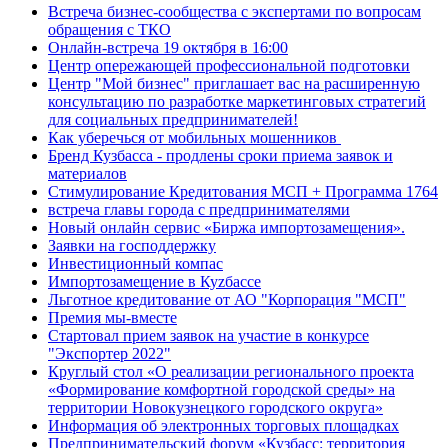
Встреча бизнес-сообщества с экспертами по вопросам
обращения с ТКО
Онлайн-встреча 19 октября в 16:00
Центр опережающей профессиональной подготовки
Центр "Мой бизнес" приглашает вас на расширенную
консультацию по разработке маркетинговых стратегий
для социальных предпринимателей!
Как уберечься от мобильных мошенников
Бренд Кузбасса - продлены сроки приема заявок и
материалов
Стимулирование Кредитования МСП + Программа 1764
встреча главы города с предпринимателями
Новый онлайн сервис «Биржа импортозамещения».
Заявки на господдержку
Инвестиционный компас
Импортозамещение в Куzбассе
Льготное кредитование от АО "Корпорация "МСП"
Премия мы-вместе
Стартовал прием заявок на участие в конкурсе
"Экспортер 2022"
Круглый стол «О реализации регионального проекта
«Формирование комфортной городской среды» на
территории Новокузнецкого городского округа»
Информация об электронных торговых площадках
Предпринимательский форум «Кузбасс: территория