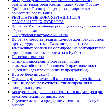
развитию территорий Крыма «Крым Урбан Форум»
Требования Роспотребнадзора к предприятиям
общественного питания
БЕСПЛАТНЫЕ КОНСУЛЬТАЦИИ ДЛЯ
САМОЗАНЯТЫХ КУЗБАССА
Встреча с Роспотребнадзором и детскими дошкольными
образованиями
О Цифровой платформе МСП.РФ
Встреча с представителями Кемеровской транспортной
прокуратуры по теме «Влияние деятельности
таможенных органов на формирование благоприятного
предпринимательского климата в Кузбассе».
Налоговые вычеты
Специализированный Торговый портал
сельскохозяйственной и пищевой промышленности
Субсидии (для промышленных предприятий)
Другое Дело на связи!
Опрос предпринимателей малого и среднего бизнеса
ФРП Кузбасса: возможности финансирования и
поддержки проектов
Конкурс на предоставление грантов в форме субсидий
некоммерческим организациям
Обучение основам предпринимательства на «Азбуке
бизнеса»