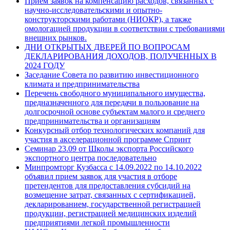
Прием заявок на компенсацию расходов, связанных с
научно-исследовательскими и опытно-
конструкторскими работами (НИОКР), а также
омологацией продукции в соответствии с требованиями
внешних рынков.
ДНИ ОТКРЫТЫХ ДВЕРЕЙ ПО ВОПРОСАМ
ДЕКЛАРИРОВАНИЯ ДОХОДОВ, ПОЛУЧЕННЫХ В
2024 ГОДУ
Заседание Совета по развитию инвестиционного
климата и предпринимательства
Перечень свободного муниципального имущества,
предназначенного для передачи в пользование на
долгосрочной основе субъектам малого и среднего
предпринимательства и организациям
Конкурсный отбор технологических компаний для
участия в акселерационной программе Спринт
Семинар 23.09 от Школы экспорта Российского
экспортного центра последовательно
Минпромторг Кузбасса с 14.09.2022 по 14.10.2022
объявил прием заявок для участия в отборе
претендентов для предоставления субсидий на
возмещение затрат, связанных с сертификацией,
декларированием, государственной регистрацией
продукции, регистрацией медицинских изделий
предприятиями легкой промышленности