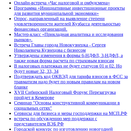
Онлайн-встреча «Час налоговой и омбудсмена»
Программа «Инициативные инвестиционные проекты
для развития муниципальной экономики»
Опрос, направленный на выявление степени
удовлетворенности жителей Кузбасса деятельностью
финансовых организаций.
Мастер-класс «Прикладная аналитика и исследования
рынков».
Встреча Главы города Новокузнецка - Сергея
Николаевича Кузнецова с бизнесом
Утверждены изменения в формы 6-НДФЛ, 3-НДФЛ, а
также новая форма расчета по страховым взносам
В налоговых платежках не будет статусов 01 и 02. Но
будут новые 32, 33, 34
Подтверждать код ОКВЭД для тарифа взносов в ФСС за
травматизм надо будет по новым правилам на новом
бланке
XVII Сибирский Налоговый Форум: Перезагрузка
пройдет в Кемерове
Семинар "Основы конструктивной коммуникации в
социальных сетях"
Сервисы для бизнеса и меры господдержки на МСП.РФ
встреча по обсуждению мер поддержки с
представителем ВЭБ РФ
Городской конкурс по изготовлению новогодней