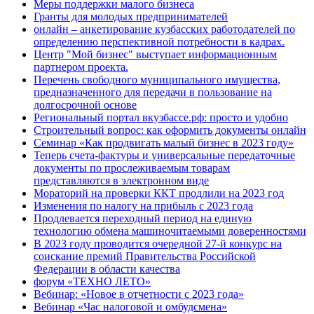
Меры поддержки малого бизнеса
Гранты для молодых предпринимателей
онлайн – анкетирование кузбасских работодателей по
определению перспективной потребности в кадрах.
Центр "Мой бизнес" выступает информационным
партнером проекта.
Перечень свободного муниципального имущества,
предназначенного для передачи в пользование на
долгосрочной основе
Региональный портал вкузбассе.рф: просто и удобно
Строительный вопрос: как оформить документы онлайн
Семинар «Как продвигать малый бизнес в 2023 году»
Теперь счета-фактуры и универсальные передаточные
документы по прослеживаемым товарам
представляются в электронном виде
Мораторий на проверки ККТ продлили на 2023 год
Изменения по налогу на прибыль с 2023 года
Продлевается переходный период на единую
технологию обмена машиночитаемыми доверенностями
В 2023 году проводится очередной 27-й конкурс на
соискание премий Правительства Российской
Федерации в области качества
форум «ТЕХНО ЛЕТО»
Вебинар: «Новое в отчетности с 2023 года»
Вебинар «Час налоговой и омбудсмена»