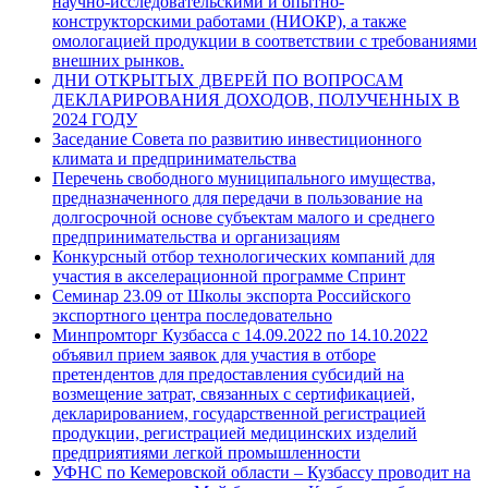
научно-исследовательскими и опытно-
конструкторскими работами (НИОКР), а также
омологацией продукции в соответствии с требованиями
внешних рынков.
ДНИ ОТКРЫТЫХ ДВЕРЕЙ ПО ВОПРОСАМ
ДЕКЛАРИРОВАНИЯ ДОХОДОВ, ПОЛУЧЕННЫХ В
2024 ГОДУ
Заседание Совета по развитию инвестиционного
климата и предпринимательства
Перечень свободного муниципального имущества,
предназначенного для передачи в пользование на
долгосрочной основе субъектам малого и среднего
предпринимательства и организациям
Конкурсный отбор технологических компаний для
участия в акселерационной программе Спринт
Семинар 23.09 от Школы экспорта Российского
экспортного центра последовательно
Минпромторг Кузбасса с 14.09.2022 по 14.10.2022
объявил прием заявок для участия в отборе
претендентов для предоставления субсидий на
возмещение затрат, связанных с сертификацией,
декларированием, государственной регистрацией
продукции, регистрацией медицинских изделий
предприятиями легкой промышленности
УФНС по Кемеровской области – Кузбассу проводит на