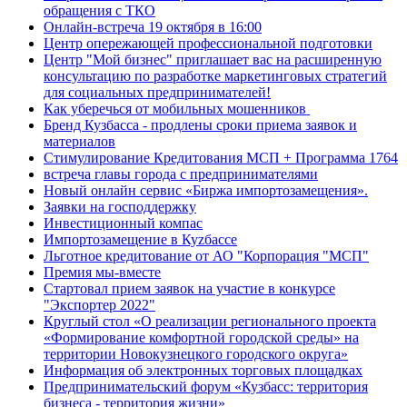
обращения с ТКО
Онлайн-встреча 19 октября в 16:00
Центр опережающей профессиональной подготовки
Центр "Мой бизнес" приглашает вас на расширенную
консультацию по разработке маркетинговых стратегий
для социальных предпринимателей!
Как уберечься от мобильных мошенников
Бренд Кузбасса - продлены сроки приема заявок и
материалов
Стимулирование Кредитования МСП + Программа 1764
встреча главы города с предпринимателями
Новый онлайн сервис «Биржа импортозамещения».
Заявки на господдержку
Инвестиционный компас
Импортозамещение в Куzбассе
Льготное кредитование от АО "Корпорация "МСП"
Премия мы-вместе
Стартовал прием заявок на участие в конкурсе
"Экспортер 2022"
Круглый стол «О реализации регионального проекта
«Формирование комфортной городской среды» на
территории Новокузнецкого городского округа»
Информация об электронных торговых площадках
Предпринимательский форум «Кузбасс: территория
бизнеса - территория жизни»