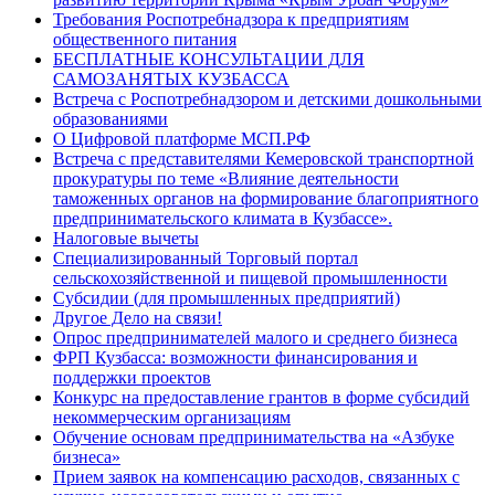
Требования Роспотребнадзора к предприятиям
общественного питания
БЕСПЛАТНЫЕ КОНСУЛЬТАЦИИ ДЛЯ
САМОЗАНЯТЫХ КУЗБАССА
Встреча с Роспотребнадзором и детскими дошкольными
образованиями
О Цифровой платформе МСП.РФ
Встреча с представителями Кемеровской транспортной
прокуратуры по теме «Влияние деятельности
таможенных органов на формирование благоприятного
предпринимательского климата в Кузбассе».
Налоговые вычеты
Специализированный Торговый портал
сельскохозяйственной и пищевой промышленности
Субсидии (для промышленных предприятий)
Другое Дело на связи!
Опрос предпринимателей малого и среднего бизнеса
ФРП Кузбасса: возможности финансирования и
поддержки проектов
Конкурс на предоставление грантов в форме субсидий
некоммерческим организациям
Обучение основам предпринимательства на «Азбуке
бизнеса»
Прием заявок на компенсацию расходов, связанных с