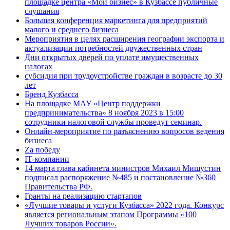
площадке центра «Мой бизнес» в Кузбассе публичные
слушания
Большая конференция маркетинга для предприятий
малого и среднего бизнеса
Мероприятия в целях расширения географии экспорта и
актуализации потребностей дружественных стран
Дни открытых дверей по уплате имущественных
налогах
субсидия при трудоустройстве граждан в возрасте до 30
лет
Бренд Кузбасса
На площадке МАУ «Центр поддержки
предпринимательства» 8 ноября 2023 в 15:00
сотрудники налоговой службы проведут семинар.
Онлайн-мероприятие по разъяснению вопросов ведения
бизнеса
Za победу
IT-компании
14 марта глава кабинета министров Михаил Мишустин
подписал распоряжение №485 и постановление №360
Правительства РФ.
Гранты на реализацию стартапов
«Лучшие товары и услуги Кузбасса» 2022 года. Конкурс
является региональным этапом Программы «100
Лучших товаров России».