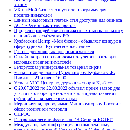
закон»
VK и «Мой бизнес» запустили программу для
предпринимателей
Единый налоговый платеж стал доступен для бизнеса
АСИ «Регион как точка роста»
Продлен срок действия пониженных ставок по налогу
на прибыль в субъектах РФ
Кузбасский Центр «Мой бизнес» объявляет конкурс в
сфере туризма «Купеческое наследие»
Гранты для молодых предпринимателей
Онлайн встреча по вопросам получения гранта для
молодых предпринимателей
Белорусская универсальная товарная биржа
«Открытый диалог» с Губернатором Кузбасса С.Е.
Цивилева 21 июля в 16:00
Услуги АНО Центр поддержки экспорта Кузбасса
С 20.07.2022 по 22.08.2022 объявил прием заявок для
участия в отборе претендентов для предоставления
субсидий на возмещение затрат
Мероприятия, проводимые Минпромторгом России в
сфере розничной торговли
ОПРОС
Гастрономический фестиваль "В Сибири-ЕСТЬ!"
Международная конференция по комплексному
развитию территорий Крыма «Крым Урбан Форум»