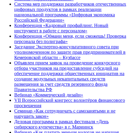
Система мер поддержки разработчиков отечественных
цифровых продуктов в рамках реализации
национальной программы «Цифровая экономика
Российской Федерации»
Конференция «Кадровый профайлинг. Новый
инструмент в работе с персоналом»
Конференция «Обмани меня, если сможешь! Проверка
персонала без полиграфа»
Заседание Экспертно-консультативного совета при
уполномоченном по защите прав предпринимателей в
Кемеровской области – Кузбассе
Объявлен прием заявок на проведение конкурсного
отбора участников на предоставление субсидий на
обеспечение поддержки общественных инициатив на
создание модульных некапитальных средств
размещения за счет средств резервного фонда
Правительства РФ
Вебинар «Коммерческий дизайн»
VII Всероссийский конгресс волонтёров финансового
просвещения
Семинар «Как сотрудничать с самозанятыми и не
нарушить закон»
Деловая программа в рамках фестиваля «День
сибирского купечества» в г. Мариинск
Вебинар «Как платить меньше налогов не нарушая