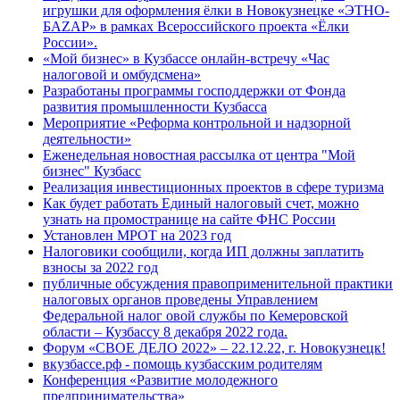
игрушки для оформления ёлки в Новокузнецке «ЭТНО-
БАZАР» в рамках Всероссийского проекта «Ёлки
России».
«Мой бизнес» в Кузбассе онлайн-встречу «Час
налоговой и омбудсмена»
Разработаны программы господдержки от Фонда
развития промышленности Кузбасса
Мероприятие «Реформа контрольной и надзорной
деятельности»
Еженедельная новостная рассылка от центра "Мой
бизнес" Кузбасс
Реализация инвестиционных проектов в сфере туризма
Как будет работать Единый налоговый счет, можно
узнать на промостранице на сайте ФНС России
Установлен МРОТ на 2023 год
Налоговики сообщили, когда ИП должны заплатить
взносы за 2022 год
публичные обсуждения правоприменительной практики
налоговых органов проведены Управлением
Федеральной налог овой службы по Кемеровской
области – Кузбассу 8 декабря 2022 года.
Форум «СВОЕ ДЕЛО 2022» – 22.12.22, г. Новокузнецк!
вкузбассе.рф - помощь кузбасским родителям
Конференция «Развитие молодежного
предпринимательства»