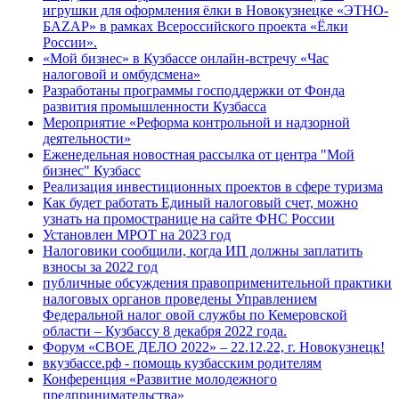
игрушки для оформления ёлки в Новокузнецке «ЭТНО-
БАZАР» в рамках Всероссийского проекта «Ёлки
России».
«Мой бизнес» в Кузбассе онлайн-встречу «Час
налоговой и омбудсмена»
Разработаны программы господдержки от Фонда
развития промышленности Кузбасса
Мероприятие «Реформа контрольной и надзорной
деятельности»
Еженедельная новостная рассылка от центра "Мой
бизнес" Кузбасс
Реализация инвестиционных проектов в сфере туризма
Как будет работать Единый налоговый счет, можно
узнать на промостранице на сайте ФНС России
Установлен МРОТ на 2023 год
Налоговики сообщили, когда ИП должны заплатить
взносы за 2022 год
публичные обсуждения правоприменительной практики
налоговых органов проведены Управлением
Федеральной налог овой службы по Кемеровской
области – Кузбассу 8 декабря 2022 года.
Форум «СВОЕ ДЕЛО 2022» – 22.12.22, г. Новокузнецк!
вкузбассе.рф - помощь кузбасским родителям
Конференция «Развитие молодежного
предпринимательства»