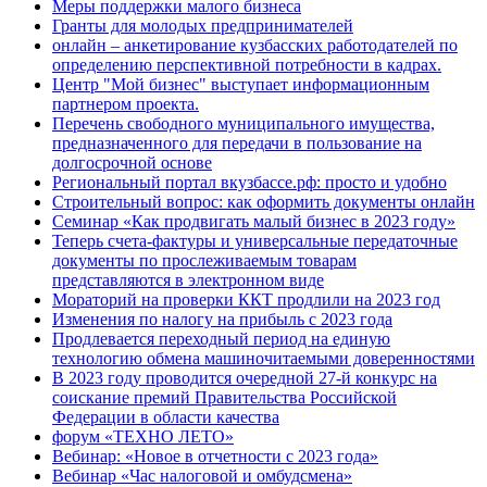
Меры поддержки малого бизнеса
Гранты для молодых предпринимателей
онлайн – анкетирование кузбасских работодателей по
определению перспективной потребности в кадрах.
Центр "Мой бизнес" выступает информационным
партнером проекта.
Перечень свободного муниципального имущества,
предназначенного для передачи в пользование на
долгосрочной основе
Региональный портал вкузбассе.рф: просто и удобно
Строительный вопрос: как оформить документы онлайн
Семинар «Как продвигать малый бизнес в 2023 году»
Теперь счета-фактуры и универсальные передаточные
документы по прослеживаемым товарам
представляются в электронном виде
Мораторий на проверки ККТ продлили на 2023 год
Изменения по налогу на прибыль с 2023 года
Продлевается переходный период на единую
технологию обмена машиночитаемыми доверенностями
В 2023 году проводится очередной 27-й конкурс на
соискание премий Правительства Российской
Федерации в области качества
форум «ТЕХНО ЛЕТО»
Вебинар: «Новое в отчетности с 2023 года»
Вебинар «Час налоговой и омбудсмена»