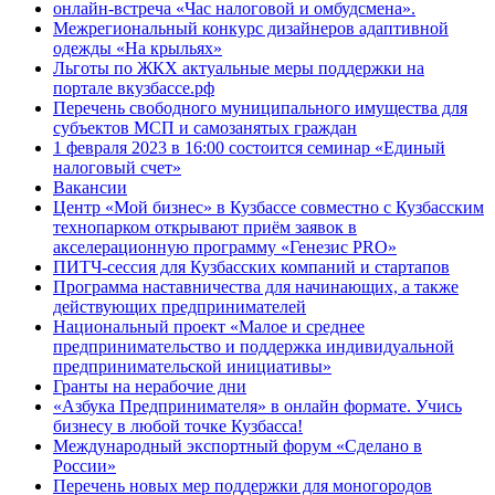
онлайн-встреча «Час налоговой и омбудсмена».
Межрегиональный конкурс дизайнеров адаптивной
одежды «На крыльях»
Льготы по ЖКХ актуальные меры поддержки на
портале вкузбассе.рф
Перечень свободного муниципального имущества для
субъектов МСП и самозанятых граждан
1 февраля 2023 в 16:00 состоится семинар «Единый
налоговый счет»
Вакансии
Центр «Мой бизнес» в Кузбассе совместно с Кузбасским
технопарком открывают приём заявок в
акселерационную программу «Генезис PRO»
ПИТЧ-сессия для Кузбасских компаний и стартапов
Программа наставничества для начинающих, а также
действующих предпринимателей
Национальный проект «Малое и среднее
предпринимательство и поддержка индивидуальной
предпринимательской инициативы»
Гранты на нерабочие дни
«Азбука Предпринимателя» в онлайн формате. Учись
бизнесу в любой точке Кузбасса!
Международный экспортный форум «Сделано в
России»
Перечень новых мер поддержки для моногородов