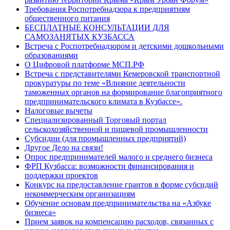
Требования Роспотребнадзора к предприятиям
общественного питания
БЕСПЛАТНЫЕ КОНСУЛЬТАЦИИ ДЛЯ
САМОЗАНЯТЫХ КУЗБАССА
Встреча с Роспотребнадзором и детскими дошкольными
образованиями
О Цифровой платформе МСП.РФ
Встреча с представителями Кемеровской транспортной
прокуратуры по теме «Влияние деятельности
таможенных органов на формирование благоприятного
предпринимательского климата в Кузбассе».
Налоговые вычеты
Специализированный Торговый портал
сельскохозяйственной и пищевой промышленности
Субсидии (для промышленных предприятий)
Другое Дело на связи!
Опрос предпринимателей малого и среднего бизнеса
ФРП Кузбасса: возможности финансирования и
поддержки проектов
Конкурс на предоставление грантов в форме субсидий
некоммерческим организациям
Обучение основам предпринимательства на «Азбуке
бизнеса»
Прием заявок на компенсацию расходов, связанных с