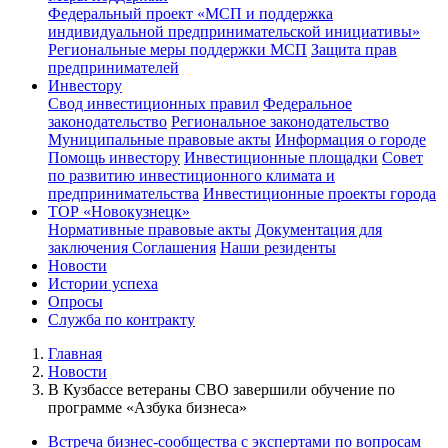
Федеральный проект «МСП и поддержка
индивидуальной предпринимательской инициативы»
Региональные меры поддержки МСП
Защита прав
предпринимателей
Инвестору
Свод инвестиционных правил
Федеральное
законодательство
Региональное законодательство
Муниципальные правовые акты
Информация о городе
Помощь инвестору
Инвестиционные площадки
Совет
по развитию инвестиционного климата и
предпринимательства
Инвестиционные проекты города
ТОР «Новокузнецк»
Нормативные правовые акты
Документация для
заключения Соглашения
Наши резиденты
Новости
Истории успеха
Опросы
Служба по контракту
Главная
Новости
В Кузбассе ветераны СВО завершили обучение по
программе «Азбука бизнеса»
Встреча бизнес-сообщества с экспертами по вопросам