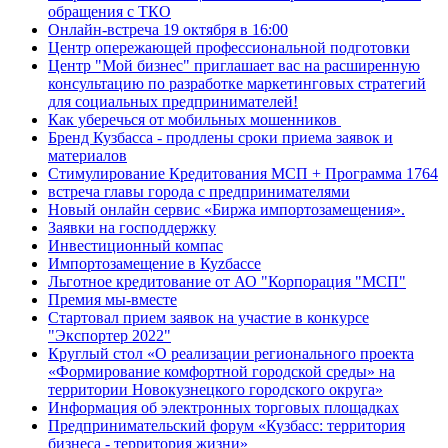
обращения с ТКО
Онлайн-встреча 19 октября в 16:00
Центр опережающей профессиональной подготовки
Центр "Мой бизнес" приглашает вас на расширенную
консультацию по разработке маркетинговых стратегий
для социальных предпринимателей!
Как уберечься от мобильных мошенников
Бренд Кузбасса - продлены сроки приема заявок и
материалов
Стимулирование Кредитования МСП + Программа 1764
встреча главы города с предпринимателями
Новый онлайн сервис «Биржа импортозамещения».
Заявки на господдержку
Инвестиционный компас
Импортозамещение в Куzбассе
Льготное кредитование от АО "Корпорация "МСП"
Премия мы-вместе
Стартовал прием заявок на участие в конкурсе
"Экспортер 2022"
Круглый стол «О реализации регионального проекта
«Формирование комфортной городской среды» на
территории Новокузнецкого городского округа»
Информация об электронных торговых площадках
Предпринимательский форум «Кузбасс: территория
бизнеса - территория жизни»