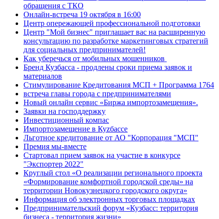
обращения с ТКО
Онлайн-встреча 19 октября в 16:00
Центр опережающей профессиональной подготовки
Центр "Мой бизнес" приглашает вас на расширенную
консультацию по разработке маркетинговых стратегий
для социальных предпринимателей!
Как уберечься от мобильных мошенников
Бренд Кузбасса - продлены сроки приема заявок и
материалов
Стимулирование Кредитования МСП + Программа 1764
встреча главы города с предпринимателями
Новый онлайн сервис «Биржа импортозамещения».
Заявки на господдержку
Инвестиционный компас
Импортозамещение в Куzбассе
Льготное кредитование от АО "Корпорация "МСП"
Премия мы-вместе
Стартовал прием заявок на участие в конкурсе
"Экспортер 2022"
Круглый стол «О реализации регионального проекта
«Формирование комфортной городской среды» на
территории Новокузнецкого городского округа»
Информация об электронных торговых площадках
Предпринимательский форум «Кузбасс: территория
бизнеса - территория жизни»