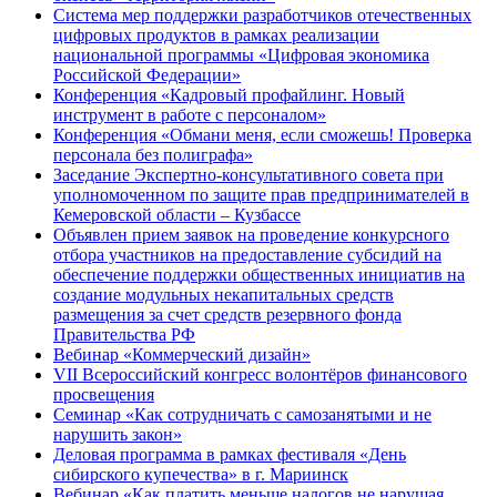
Система мер поддержки разработчиков отечественных
цифровых продуктов в рамках реализации
национальной программы «Цифровая экономика
Российской Федерации»
Конференция «Кадровый профайлинг. Новый
инструмент в работе с персоналом»
Конференция «Обмани меня, если сможешь! Проверка
персонала без полиграфа»
Заседание Экспертно-консультативного совета при
уполномоченном по защите прав предпринимателей в
Кемеровской области – Кузбассе
Объявлен прием заявок на проведение конкурсного
отбора участников на предоставление субсидий на
обеспечение поддержки общественных инициатив на
создание модульных некапитальных средств
размещения за счет средств резервного фонда
Правительства РФ
Вебинар «Коммерческий дизайн»
VII Всероссийский конгресс волонтёров финансового
просвещения
Семинар «Как сотрудничать с самозанятыми и не
нарушить закон»
Деловая программа в рамках фестиваля «День
сибирского купечества» в г. Мариинск
Вебинар «Как платить меньше налогов не нарушая