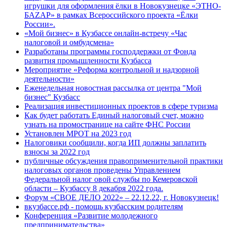
игрушки для оформления ёлки в Новокузнецке «ЭТНО-
БАZАР» в рамках Всероссийского проекта «Ёлки
России».
«Мой бизнес» в Кузбассе онлайн-встречу «Час
налоговой и омбудсмена»
Разработаны программы господдержки от Фонда
развития промышленности Кузбасса
Мероприятие «Реформа контрольной и надзорной
деятельности»
Еженедельная новостная рассылка от центра "Мой
бизнес" Кузбасс
Реализация инвестиционных проектов в сфере туризма
Как будет работать Единый налоговый счет, можно
узнать на промостранице на сайте ФНС России
Установлен МРОТ на 2023 год
Налоговики сообщили, когда ИП должны заплатить
взносы за 2022 год
публичные обсуждения правоприменительной практики
налоговых органов проведены Управлением
Федеральной налог овой службы по Кемеровской
области – Кузбассу 8 декабря 2022 года.
Форум «СВОЕ ДЕЛО 2022» – 22.12.22, г. Новокузнецк!
вкузбассе.рф - помощь кузбасским родителям
Конференция «Развитие молодежного
предпринимательства»