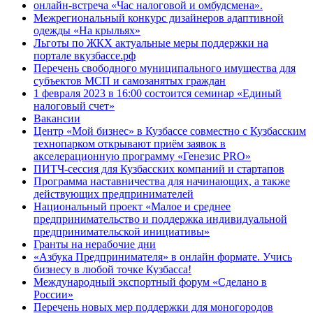
онлайн-встреча «Час налоговой и омбудсмена».
Межрегиональный конкурс дизайнеров адаптивной
одежды «На крыльях»
Льготы по ЖКХ актуальные меры поддержки на
портале вкузбассе.рф
Перечень свободного муниципального имущества для
субъектов МСП и самозанятых граждан
1 февраля 2023 в 16:00 состоится семинар «Единый
налоговый счет»
Вакансии
Центр «Мой бизнес» в Кузбассе совместно с Кузбасским
технопарком открывают приём заявок в
акселерационную программу «Генезис PRO»
ПИТЧ-сессия для Кузбасских компаний и стартапов
Программа наставничества для начинающих, а также
действующих предпринимателей
Национальный проект «Малое и среднее
предпринимательство и поддержка индивидуальной
предпринимательской инициативы»
Гранты на нерабочие дни
«Азбука Предпринимателя» в онлайн формате. Учись
бизнесу в любой точке Кузбасса!
Международный экспортный форум «Сделано в
России»
Перечень новых мер поддержки для моногородов