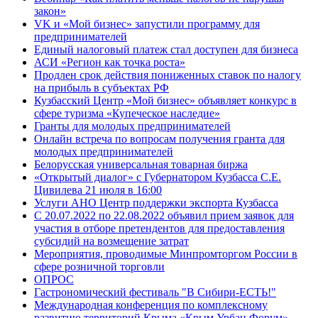
закон»
VK и «Мой бизнес» запустили программу для
предпринимателей
Единый налоговый платеж стал доступен для бизнеса
АСИ «Регион как точка роста»
Продлен срок действия пониженных ставок по налогу
на прибыль в субъектах РФ
Кузбасский Центр «Мой бизнес» объявляет конкурс в
сфере туризма «Купеческое наследие»
Гранты для молодых предпринимателей
Онлайн встреча по вопросам получения гранта для
молодых предпринимателей
Белорусская универсальная товарная биржа
«Открытый диалог» с Губернатором Кузбасса С.Е.
Цивилева 21 июля в 16:00
Услуги АНО Центр поддержки экспорта Кузбасса
С 20.07.2022 по 22.08.2022 объявил прием заявок для
участия в отборе претендентов для предоставления
субсидий на возмещение затрат
Мероприятия, проводимые Минпромторгом России в
сфере розничной торговли
ОПРОС
Гастрономический фестиваль "В Сибири-ЕСТЬ!"
Международная конференция по комплексному
развитию территорий Крыма «Крым Урбан Форум»