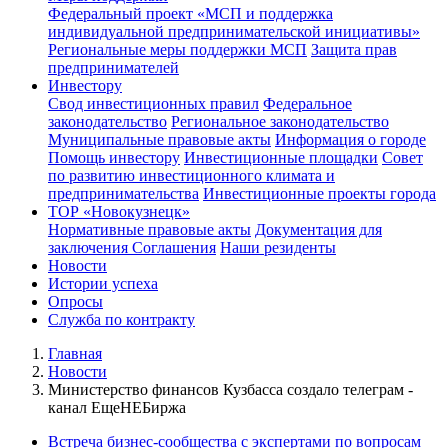
Федеральный проект «МСП и поддержка
индивидуальной предпринимательской инициативы»
Региональные меры поддержки МСП
Защита прав
предпринимателей
Инвестору
Свод инвестиционных правил
Федеральное
законодательство
Региональное законодательство
Муниципальные правовые акты
Информация о городе
Помощь инвестору
Инвестиционные площадки
Совет
по развитию инвестиционного климата и
предпринимательства
Инвестиционные проекты города
ТОР «Новокузнецк»
Нормативные правовые акты
Документация для
заключения Соглашения
Наши резиденты
Новости
Истории успеха
Опросы
Служба по контракту
Главная
Новости
Министерство финансов Кузбасса создало телеграм -
канал ЕщеНЕБиржа
Встреча бизнес-сообщества с экспертами по вопросам