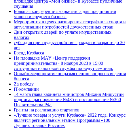
площадке центра «Мой бизнес» в Кузбассе публичные
слушания
Большая конференция маркетинга для предприятий
малого и среднего бизнеса
Мероприятия в целях расширения географии экспорта и
актуализации потребностей дружественных стран
Дни открытых дверей по уплате имущественных
налогах
субсидия при трудоустройстве граждан в возрасте до 30
лет
Бренд Кузбасса
На площадке МАУ «Центр поддержки
предпринимательства» 8 ноября 2023 в 15:00
сотрудники налоговой службы проведут семинар.
Онлайн-мероприятие по разъяснению вопросов ведения
бизнеса
Za победу
IT-компании
14 марта глава кабинета министров Михаил Мишустин
подписал распоряжение №485 и постановление №360
Правительства РФ.
Гранты на реализацию стартапов
«Лучшие товары и услуги Кузбасса» 2022 года. Конкурс
является региональным этапом Программы «100
Лучших товаров России».