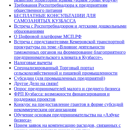
Требования Роспотребнадзора к предприятиям
общественного питания
БЕСПЛАТНЫЕ КОНСУЛЬТАЦИИ ДЛЯ
САМОЗАНЯТЫХ КУЗБАССА
Встреча с Роспотребнадзором и детскими дошкольными
образованиями
О Цифровой платформе МСП.РФ
Встреча с представителями Кемеровской транспортной
прокуратуры по теме «Влияние деятельности
таможенных органов на формирование благоприятного
предпринимательского климата в Кузбассе».
Налоговые вычеты
Специализированный Торговый портал
сельскохозяйственной и пищевой промышленности
Субсидии (для промышленных предприятий)
Другое Дело на связи!
Опрос предпринимателей малого и среднего бизнеса
ФРП Кузбасса: возможности финансирования и
поддержки проектов
Конкурс на предоставление грантов в форме субсидий
некоммерческим организациям
Обучение основам предпринимательства на «Азбуке
бизнеса»
Прием заявок на компенсацию расходов, связанных с