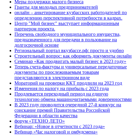
Меры поддержки малого бизнеса
Гранты для молодых предпринимателей
онлайн – анкетирование кузбасских работодателей по
определению перспективной потребности в кадрах.
Центр "Мой бизнес" выступает информационным
партнером проекта.
Перечень свободного муниципального имущества,
предназначенного для передачи в пользование на
долгосрочной основе
Региональный портал вкузбассе.рф: просто и удобно
Строительный вопрос: как оформить документы онлайн
Семинар «Как продвигать малый бизнес в 2023 году»
Теперь счета-фактуры и универсальные передаточные
документы по прослеживаемым товарам
представляются в электронном виде
Мораторий на проверки ККТ продлили на 2023 год
Изменения по налогу на прибыль с 2023 года
Продлевается переходный период на единую
технологию обмена машиночитаемыми доверенностями
В 2023 году проводится очередной 27-й конкурс на
соискание премий Правительства Российской
Федерации в области качества
форум «ТЕХНО ЛЕТО»
Вебинар: «Новое в отчетности с 2023 года»
Вебинар «Час налоговой и омбудсмена»