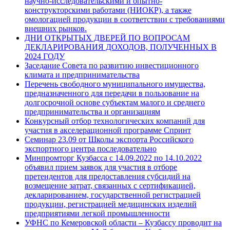
научно-исследовательскими и опытно-
конструкторскими работами (НИОКР), а также
омологацией продукции в соответствии с требованиями
внешних рынков.
ДНИ ОТКРЫТЫХ ДВЕРЕЙ ПО ВОПРОСАМ
ДЕКЛАРИРОВАНИЯ ДОХОДОВ, ПОЛУЧЕННЫХ В
2024 ГОДУ
Заседание Совета по развитию инвестиционного
климата и предпринимательства
Перечень свободного муниципального имущества,
предназначенного для передачи в пользование на
долгосрочной основе субъектам малого и среднего
предпринимательства и организациям
Конкурсный отбор технологических компаний для
участия в акселерационной программе Спринт
Семинар 23.09 от Школы экспорта Российского
экспортного центра последовательно
Минпромторг Кузбасса с 14.09.2022 по 14.10.2022
объявил прием заявок для участия в отборе
претендентов для предоставления субсидий на
возмещение затрат, связанных с сертификацией,
декларированием, государственной регистрацией
продукции, регистрацией медицинских изделий
предприятиями легкой промышленности
УФНС по Кемеровской области – Кузбассу проводит на