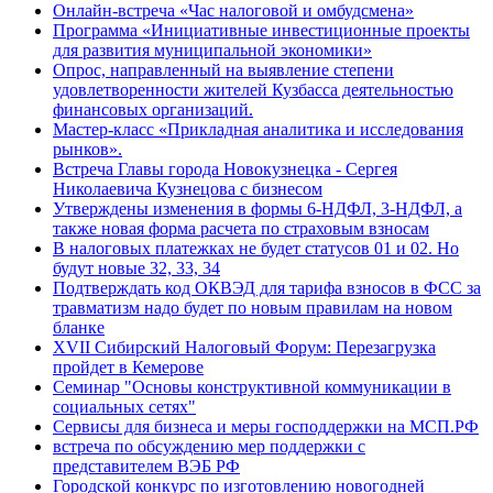
Онлайн-встреча «Час налоговой и омбудсмена»
Программа «Инициативные инвестиционные проекты
для развития муниципальной экономики»
Опрос, направленный на выявление степени
удовлетворенности жителей Кузбасса деятельностью
финансовых организаций.
Мастер-класс «Прикладная аналитика и исследования
рынков».
Встреча Главы города Новокузнецка - Сергея
Николаевича Кузнецова с бизнесом
Утверждены изменения в формы 6-НДФЛ, 3-НДФЛ, а
также новая форма расчета по страховым взносам
В налоговых платежках не будет статусов 01 и 02. Но
будут новые 32, 33, 34
Подтверждать код ОКВЭД для тарифа взносов в ФСС за
травматизм надо будет по новым правилам на новом
бланке
XVII Сибирский Налоговый Форум: Перезагрузка
пройдет в Кемерове
Семинар "Основы конструктивной коммуникации в
социальных сетях"
Сервисы для бизнеса и меры господдержки на МСП.РФ
встреча по обсуждению мер поддержки с
представителем ВЭБ РФ
Городской конкурс по изготовлению новогодней