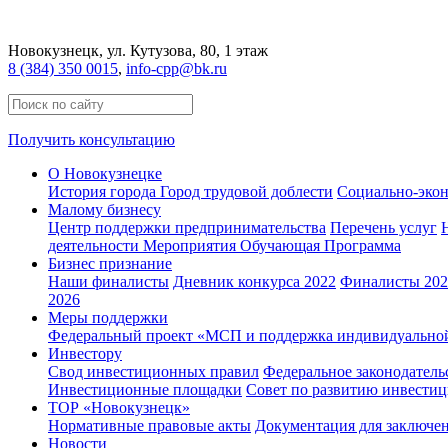
Новокузнецк
, ул. Кутузова, 80, 1 этаж
8 (384) 350 0015
,
info-cpp@bk.ru
Получить консультацию
О Новокузнецке
История города
Город трудовой доблести
Социально-экон
Малому бизнесу
Центр поддержки предпринимательства
Перечень услуг
деятельности
Мероприятия
Обучающая Программа
Бизнес признание
Наши финалисты
Дневник конкурса 2022
Финалисты 2022
2026
Меры поддержки
Федеральный проект «МСП и поддержка индивидуально
Инвестору
Свод инвестиционных правил
Федеральное законодатель
Инвестиционные площадки
Совет по развитию инвестиц
ТОР «Новокузнецк»
Нормативные правовые акты
Документация для заключе
Новости