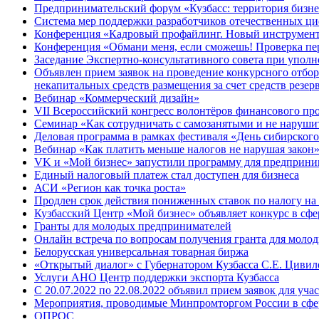
Предпринимательский форум «Кузбасс: территория бизне
Система мер поддержки разработчиков отечественных ц
Конференция «Кадровый профайлинг. Новый инструмент 
Конференция «Обмани меня, если сможешь! Проверка пер
Заседание Экспертно-консультативного совета при уполн
Объявлен прием заявок на проведение конкурсного отбо
некапитальных средств размещения за счет средств резе
Вебинар «Коммерческий дизайн»
VII Всероссийский конгресс волонтёров финансового пр
Семинар «Как сотрудничать с самозанятыми и не наруши
Деловая программа в рамках фестиваля «День сибирского
Вебинар «Как платить меньше налогов не нарушая закон
VK и «Мой бизнес» запустили программу для предприни
Единый налоговый платеж стал доступен для бизнеса
АСИ «Регион как точка роста»
Продлен срок действия пониженных ставок по налогу на
Кузбасский Центр «Мой бизнес» объявляет конкурс в сфе
Гранты для молодых предпринимателей
Онлайн встреча по вопросам получения гранта для моло
Белорусская универсальная товарная биржа
«Открытый диалог» с Губернатором Кузбасса С.Е. Цивиле
Услуги АНО Центр поддержки экспорта Кузбасса
С 20.07.2022 по 22.08.2022 объявил прием заявок для уча
Мероприятия, проводимые Минпромторгом России в сфе
ОПРОС