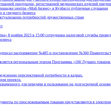
истрацией продукции, регистрацией медицинских изделий пред
лощадке центра «Мой бизнес» в Кузбассе публичные слушания
 и среднего бизнеса
актуализации потребностей дружественных стран
ет
» 8 ноября 2023 в 15:00 сотрудники налоговой службы провед
изнеса
одписал распоряжение №485 и постановление №360 Правительст
 является региональным этапом Программы «100 Лучших товаров
ределению перспективной потребности в кадрах.
ом проекта.
значенного для передачи в пользование на долгосрочной основе
кументы по прослеживаемым товарам представляются в электро