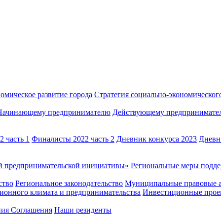
омическое развитие города
Стратегия социально-экономического
Начинающему предпринимателю
Действующему предпринимате
 часть 1
Финалисты 2022 часть 2
Дневник конкурса 2023
Дневн
й предпринимательской инициативы»
Региональные меры под
ство
Региональное законодательство
Муниципальные правовые 
ионного климата и предпринимательства
Инвестиционные прое
ния Соглашения
Наши резиденты