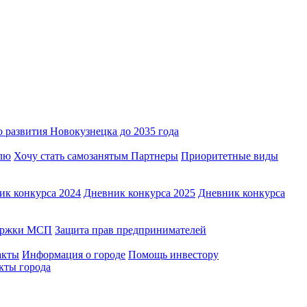
 развития Новокузнецка до 2035 года
лю
Хочу стать самозанятым
Партнеры
Приоритетные виды
ик конкурса 2024
Дневник конкурса 2025
Дневник конкурса
держки МСП
Защита прав предпринимателей
акты
Информация о городе
Помощь инвестору
кты города