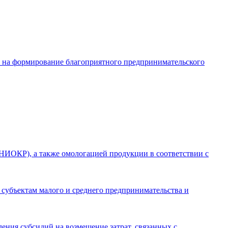
в на формирование благоприятного предпринимательского
(НИОКР), а также омологацией продукции в соответствии с
 субъектам малого и среднего предпринимательства и
ления субсидий на возмещение затрат, связанных с