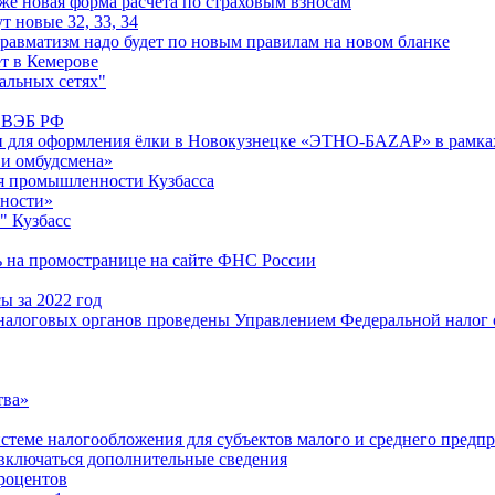
е новая форма расчета по страховым взносам
т новые 32, 33, 34
равматизм надо будет по новым правилам на новом бланке
т в Кемерове
альных сетях"
м ВЭБ РФ
и для оформления ёлки в Новокузнецке «ЭТНО-БАZАР» в рамках
 и омбудсмена»
я промышленности Кузбасса
ьности»
" Кузбасс
ь на промостранице на сайте ФНС России
ы за 2022 год
алоговых органов проведены Управлением Федеральной налог ов
тва»
истеме налогообложения для субъектов малого и среднего предп
 включаться дополнительные сведения
роцентов