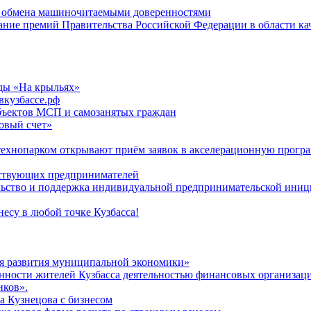
ю обмена машиночитаемыми доверенностями
кание премий Правительства Российской Федерации в области ка
ды «На крыльях»
вкузбассе.рф
бъектов МСП и самозанятых граждан
говый счет»
 технопарком открывают приём заявок в акселерационную прогр
йствующих предпринимателей
льство и поддержка индивидуальной предпринимательской ини
есу в любой точке Кузбасса!
я развития муниципальной экономики»
нности жителей Кузбасса деятельностью финансовых организац
нков».
а Кузнецова с бизнесом