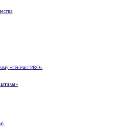
чества
амму «Генезис PRO»
циативы»
ий.