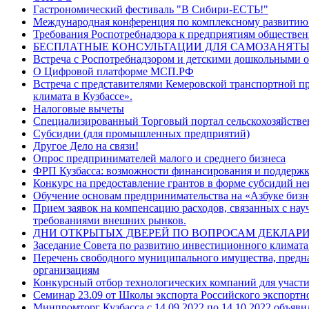
Гастрономический фестиваль "В Сибири-ЕСТЬ!"
Международная конференция по комплексному развити
Требования Роспотребнадзора к предприятиям обществен
БЕСПЛАТНЫЕ КОНСУЛЬТАЦИИ ДЛЯ САМОЗАНЯТЫ
Встреча с Роспотребнадзором и детскими дошкольными 
О Цифровой платформе МСП.РФ
Встреча с представителями Кемеровской транспортной п
климата в Кузбассе».
Налоговые вычеты
Специализированный Торговый портал сельскохозяйств
Субсидии (для промышленных предприятий)
Другое Дело на связи!
Опрос предпринимателей малого и среднего бизнеса
ФРП Кузбасса: возможности финансирования и поддержк
Конкурс на предоставление грантов в форме субсидий н
Обучение основам предпринимательства на «Азбуке бизн
Прием заявок на компенсацию расходов, связанных с на
требованиями внешних рынков.
ДНИ ОТКРЫТЫХ ДВЕРЕЙ ПО ВОПРОСАМ ДЕКЛАРИ
Заседание Совета по развитию инвестиционного климата
Перечень свободного муниципального имущества, предназ
организациям
Конкурсный отбор технологических компаний для участ
Семинар 23.09 от Школы экспорта Российского экспортн
Минпромторг Кузбасса с 14.09.2022 по 14.10.2022 объяви