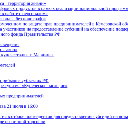
са - территория жизни»
ифровых продуктов в рамках реализации национальной програ
в работе с персоналом»
сонала без полиграфа»
омоченном по защите прав предпринимателей в Кемеровской обл
ра участников на предоставление субсидий на обеспечение под
рвного фонда Правительства РФ
освещения
ть закон»
 купечества» в г. Мариинск
»
мателей
 прибыль в субъектах РФ
ре туризма «Купеческое наследие»
дых предпринимателей
ва 21 июля в 16:00
стия в отборе претендентов для предоставления субсидий на воз
ре розничной торговли