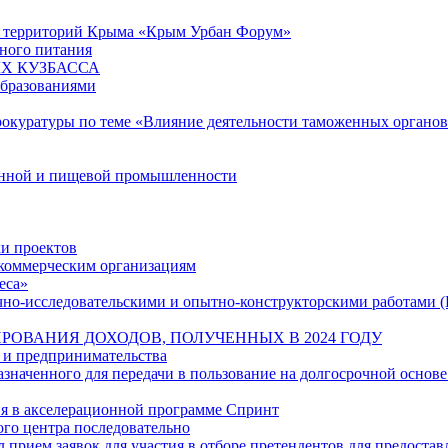
ю территорий Крыма «Крым Урбан Форум»
ного питания
Х КУЗБАССА
образованиями
рокуратуры по теме «Влияние деятельности таможенных органо
енной и пищевой промышленности
и проектов
екоммерческим организациям
еса»
учно-исследовательскими и опытно-конструкторскими работами 
РОВАНИЯ ДОХОДОВ, ПОЛУЧЕННЫХ В 2024 ГОДУ
 и предпринимательства
наченного для передачи в пользование на долгосрочной основе
ия в акселерационной программе Спринт
ого центра последовательно
л прием заявок для участия в отборе претендентов для предостав