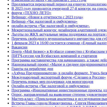
Продлевается переходный период на единую технологи
В 2023 году проводится очередной 27-й конкурс на соис
форум «ТЕХНО ЛЕТО»
Вебинар: «Новое в отчетности с 2023 года»
Вебинар «Час налоговой и омбудсмена»
онлайн-встреча «Час налоговой и омбудсмена».
Межрегиональный конкурс дизайнеров адаптивной одеж
Льготы по ЖКХ актуальные меры поддержки на портале 
Перечень свободного муниципального имущества для су
1 февраля 2023 в 16:00 состоится семинар «Единый нало
Вакансии
Центр «Мой бизнес» в Кузбассе совместно с Кузбасским
ПИТЧ-сессия для Кузбасских компаний и стартапов
Программа наставничества для начинающих, а также де
Национальный проект «Малое и среднее предпринимате
Гранты на нерабочие дни
«Азбука Предпринимателя» в онлайн формате. Учись бизн
Международный экспортный форум «Сделано в России»
Перечень новых мер поддержки для моногородов
Онлайн-встреча «Час налоговой и омбудсмена»
Программа «Инициативные инвестиционные проекты дл
Опрос, направленный на выявление степени удовлетворе
Мастер-класс «Прикладная аналитика и исследования ры
Встреча Главы города Новокузнецка - Сергея Николаевич