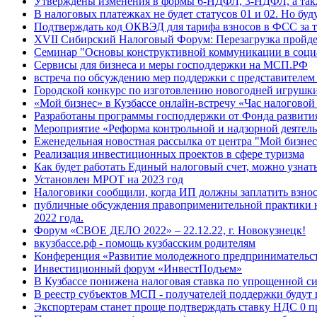
Утверждены изменения в формы 6-НДФЛ, 3-НДФЛ, а такж
В налоговых платежках не будет статусов 01 и 02. Но буду
Подтверждать код ОКВЭД для тарифа взносов в ФСС за т
XVII Сибирский Налоговый Форум: Перезагрузка пройде
Семинар "Основы конструктивной коммуникации в соци
Сервисы для бизнеса и меры господдержки на МСП.РФ
встреча по обсуждению мер поддержки с представителе
Городской конкурс по изготовлению новогодней игрушк
«Мой бизнес» в Кузбассе онлайн-встречу «Час налоговой
Разработаны программы господдержки от Фонда развити
Мероприятие «Реформа контрольной и надзорной деятел
Еженедельная новостная рассылка от центра "Мой бизнес
Реализация инвестиционных проектов в сфере туризма
Как будет работать Единый налоговый счет, можно узнат
Установлен МРОТ на 2023 год
Налоговики сообщили, когда ИП должны заплатить взнос
публичные обсуждения правоприменительной практики н
2022 года.
Форум «СВОЕ ДЕЛО 2022» – 22.12.22, г. Новокузнецк!
вкузбассе.рф - помощь кузбасским родителям
Конференция «Развитие молодежного предпринимательс
Инвестиционный форум «ИнвестПодъем»
В Кузбассе понижена налоговая ставка по упрощенной с
В реестр субъектов МСП - получателей поддержки будут
Экспортерам станет проще подтверждать ставку НДС 0 п