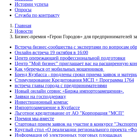
Истории успеха
Опросы
Служба по контракту
Главная
Новости
Бизнес-премия «Герои Городов» для предпринимателей з
Встреча бизнес-сообщества с экспертами по вопросам о
Онлайн-встреча 19 октября в 16:00
Центр опережающей профессиональной подготовки
Центр "Мой бизнес" приглашает вас на расширенную кон
Как уберечься от мобильных мошенников
Бренд Кузбасса - продлены сроки приема заявок и матери
Стимулирование Кредитования МСП + Программа 1764
встреча главы города с предпринимателями
Новый онлайн сервис «Биржа импортозамещения».
Заявки на господдержку
Инвестиционный компас
Импортозамещение в Куzбассе
Льготное кредитование от АО "Корпорация "МСП"
Премия мы-вместе
Стартовал прием заявок на участие в конкурсе "Экспорте
Круглый стол «О реализации регионального проекта «Фо
Информация об электронных торговых площадках