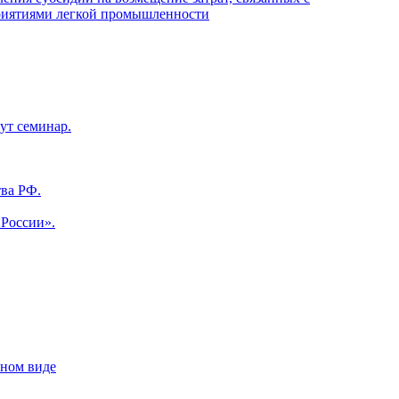
приятиями легкой промышленности
ут семинар.
ва РФ.
 России».
нном виде