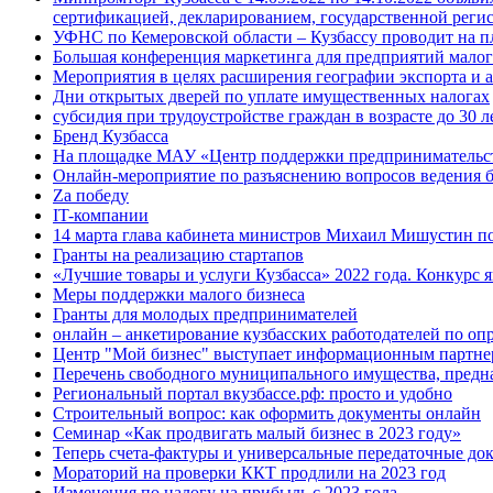
сертификацией, декларированием, государственной рег
УФНС по Кемеровской области – Кузбассу проводит на п
Большая конференция маркетинга для предприятий малого
Мероприятия в целях расширения географии экспорта и 
Дни открытых дверей по уплате имущественных налогах
субсидия при трудоустройстве граждан в возрасте до 30 л
Бренд Кузбасса
На площадке МАУ «Центр поддержки предпринимательства
Онлайн-мероприятие по разъяснению вопросов ведения б
Za победу
IT-компании
14 марта глава кабинета министров Михаил Мишустин п
Гранты на реализацию стартапов
«Лучшие товары и услуги Кузбасса» 2022 года. Конкурс
Меры поддержки малого бизнеса
Гранты для молодых предпринимателей
онлайн – анкетирование кузбасских работодателей по оп
Центр "Мой бизнес" выступает информационным партнер
Перечень свободного муниципального имущества, предна
Региональный портал вкузбассе.рф: просто и удобно
Строительный вопрос: как оформить документы онлайн
Семинар «Как продвигать малый бизнес в 2023 году»
Теперь счета-фактуры и универсальные передаточные до
Мораторий на проверки ККТ продлили на 2023 год
Изменения по налогу на прибыль с 2023 года