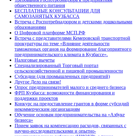
общественного питания
БЕСПЛАТНЫЕ КОНСУЛЬТАЦИИ ДЛЯ
САМОЗАНЯТЫХ КУЗБАССА
Встреча с Роспотребнадзором и детскими дошкольными
образованиями
О Цифровой платформе МСП.РФ
Встреча с представителями Кемеровской транспортной
прокуратуры по теме «Влияние деятельности
таможенных органов на формирование благоприятного
предпринимательского климата в Кузбассе».
Налоговые вычеты
Специализированный Торговый портал
сельскохозяйственной и пищевой промышленности
Субсидии (для промышленных предприятий)
Другое Дело на связи!
Опрос предпринимателей малого и среднего бизнеса
ФРП Кузбасса: возможности финансирования и
поддержки проектов
Конкурс на предоставление грантов в форме субсидий
некоммерческим организациям
Обучение основам предпринимательства на «Азбуке
бизнеса»
Прием заявок на компенсацию расходов, связанных с
научно-исследовательскими и опытно-