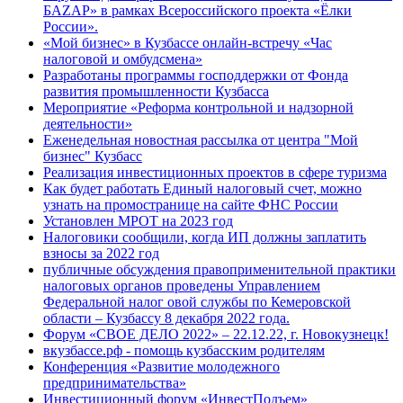
БАZАР» в рамках Всероссийского проекта «Ёлки
России».
«Мой бизнес» в Кузбассе онлайн-встречу «Час
налоговой и омбудсмена»
Разработаны программы господдержки от Фонда
развития промышленности Кузбасса
Мероприятие «Реформа контрольной и надзорной
деятельности»
Еженедельная новостная рассылка от центра "Мой
бизнес" Кузбасс
Реализация инвестиционных проектов в сфере туризма
Как будет работать Единый налоговый счет, можно
узнать на промостранице на сайте ФНС России
Установлен МРОТ на 2023 год
Налоговики сообщили, когда ИП должны заплатить
взносы за 2022 год
публичные обсуждения правоприменительной практики
налоговых органов проведены Управлением
Федеральной налог овой службы по Кемеровской
области – Кузбассу 8 декабря 2022 года.
Форум «СВОЕ ДЕЛО 2022» – 22.12.22, г. Новокузнецк!
вкузбассе.рф - помощь кузбасским родителям
Конференция «Развитие молодежного
предпринимательства»
Инвестиционный форум «ИнвестПодъем»