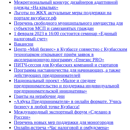
Межрегиональный конкурс дизайнеров адаптивной
одежды «На крыльях»
Льготы по ЖКХ актуальные меры поддержки на
портале вкузбассе.рф
Перечень свободного муниципального имущества для
субъектов МСП и самозанятых граждан
1 февраля 2023 в 16:00 состоится семинар «Единый
налоговый счет»
Вакансии
Центр «Мой бизнес» в Кузбассе совместно с Кузбасским
технопарком открывают приём заявок в
акселерационную программу «Генезис PRO»
ПИТЧ-сессия для Кузбасских компаний и стартапов
Программа наставничества для начинающих, а также
действующих предпринимателей
Национальный проект «Малое и среднее
предпринимательство и поддержка индивидуальной
предпринимательской инициативы»
Гранты на нерабочие дни
«Азбука Предпринимателя» в онлайн формате. Учись
бизнесу в любой точке Кузбасса!
Международный экспортный форум «Сделано в
России»
Перечень новых мер поддержки для моногородов
Онлайн-встреча «Час налоговой и омбудсмена»