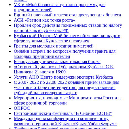
VK и «Мой бизнес» запустили программу для
предпринимателей
Единый налоговый платеж стал доступен для бизнеса
АСИ «Регион как точка роста»
Продлен срок действия пониженных ставок по налогу
на прибыль в субъектах РФ
Кузбасский Центр «Мой бизнес» объявляет конкурс в
сфере туризма «Купеческое наследие»
Гранты для молодых предпринимателей
Онлайн встреча по вопросам получения гранта для
молодых предпринимателей
Белорусская универсальная товарная биржа
«Открытый диалог» с Губернатором Кузбасса С.Е.
Цивилева 21 июля в 16:00
Услуги АНО Центр поддержки экспорта Кузбасса
С 20.07.2022 по 22.08.2022 объявил прием заявок для
участия в отборе претендентов для предоставления
субсидий на возмещение затрат
Мероприятия, проводимые Минпромторгом России в
сфере розничной торговли
ОПРОС
Гастрономический фестиваль "В Сибири-ЕСТЬ!"
Международная конференция по комплексному
развитию территорий Крыма «Крым Урбан Форум»
Требования Роспотребнадзора к предприятиям