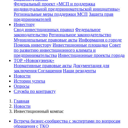
Федеральный проект «МСП и поддержка
индивидуальной предпринимательской инициативы»
Региональные меры поддержки МСП
Защита прав
предпринимателей
Инвестору
Свод инвестиционных правил
Федеральное
законодательство
Региональное законодательство
Муниципальные правовые акты
Информация о городе
Помощь инвестору
Инвестиционные площадки
Совет
по развитию инвестиционного климата и
предпринимательства
Инвестиционные проекты города
ТОР «Новокузнецк»
Нормативные правовые акты
Документация для
заключения Соглашения
Наши резиденты
Новости
Истории успеха
Опросы
Служба по контракту
Главная
Новости
Инвестиционный компас
Встреча бизнес-сообщества с экспертами по вопросам
обращения с ТКО