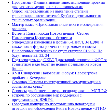
Программа «Инициативные инвестиционные проекты
для развития муниципальной экономики»
Опрос, направленный на выявление степени
удовлетворенности жителей Кузбасса деятельностью
финансовых организаций.
Мастер-класс «Прикладная аналитика и исследования
рынков».
Встреча Главы города Новокузнецка - Сергея
Николаевича Кузнецова с бизнесом
Утверждены изменения в формы 6-НДФЛ, 3-НДФЛ, а
также новая форма расчета по страховым взносам
В налоговых платежках не будет статусов 01 и 02. Но
будут новые 32, 33, 34
Подтверждать код ОКВЭД для тарифа взносов в ФСС за
травматизм надо будет по новым правилам на новом
бланке
XVII Сибирский Налоговый Форум: Перезагрузка
пройдет в Кемерове
Семинар "Основы конструктивной коммуникации в
социальных сетях"
Сервисы для бизнеса и меры господдержки на МСП.РФ
встреча по обсуждению мер поддержки с
представителем ВЭБ РФ
Городской конкурс по изготовлению новогодней
игрушки для оформления ёлки в Новокузнецке «ЭТНО-