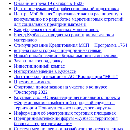
Онлайн-встреча 19 октября в 16:00
Центр опережающей профессиональной подготовки
Центр "Мой бизнес" приглашает вас на расширенную
консультацию по разработке маркетинговых стратегий
для социальных предпринимателей!
Как уберечься от мобильных мошенников
Бренд Кузбасса - продлены сроки приема заявок и
материалов
Стимулирование Кредитования МСП + Программа 1764
встреча главы города с предпринимателями
Новый онлайн сервис «Биржа импортозамещения».
Заявки на господдержку
Инвестиционный компас
Импортозамещение в Куzбассе
Льготное кредитование от АО "Корпорация "МСП"
Премия мы-вместе
Стартовал прием заявок на участие в конкурсе
"Экспортер 2022"
Круглый стол «О реализации регионального проекта
«Формирование комфортной городской среды» на
территории Новокузнецкого городского округа»
Информация об электронных торговых площадках
Предпринимательский форум «Кузбасс: территория
бизнеса - территория жизни»
Система мер поддержки разработчиков отечественных