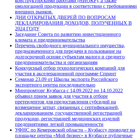
конструкторскими работами (НИОКР), а также
омологацией продукции в соответствии с требованиями
внешних рынков.
ДНИ ОТКРЫТЫХ ДВЕРЕЙ ПО ВОПРОСАМ
ДЕКЛАРИРОВАНИЯ ДОХОДОВ, ПОЛУЧЕННЫХ В
2024 ГОДУ
Заседание Совета по развитию инвестиционного
климата и предпринимательства
Перечень свободного муниципального имущества,
предназначенного для передачи в пользование на
долгосрочной основе субъектам малого и среднего
предпринимательства и организациям
Конкурсный отбор технологических компаний для
участия в акселерационной программе Спринт
Семинар 23.09 от Школы экспорта Российского
экспортного центра последовательно
Минпромторг Кузбасса с 14.09.2022 по 14.10.2022
объявил прием заявок для участия в отборе
претендентов для предоставления субсидий на
возмещение затрат, связанных с сертификацией,
декларированием, государственной регистрацией
продукции, регистрацией медицинских изделий
предприятиями легкой промышленности
УФНС по Кемеровской области – Кузбассу проводит на
площадке центра «Мой бизнес» в Кузбассе публичные