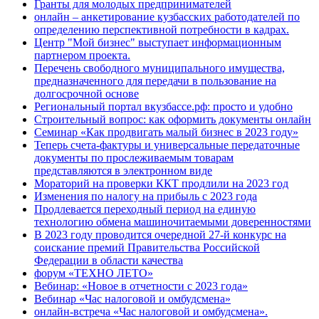
Гранты для молодых предпринимателей
онлайн – анкетирование кузбасских работодателей по
определению перспективной потребности в кадрах.
Центр "Мой бизнес" выступает информационным
партнером проекта.
Перечень свободного муниципального имущества,
предназначенного для передачи в пользование на
долгосрочной основе
Региональный портал вкузбассе.рф: просто и удобно
Строительный вопрос: как оформить документы онлайн
Семинар «Как продвигать малый бизнес в 2023 году»
Теперь счета-фактуры и универсальные передаточные
документы по прослеживаемым товарам
представляются в электронном виде
Мораторий на проверки ККТ продлили на 2023 год
Изменения по налогу на прибыль с 2023 года
Продлевается переходный период на единую
технологию обмена машиночитаемыми доверенностями
В 2023 году проводится очередной 27-й конкурс на
соискание премий Правительства Российской
Федерации в области качества
форум «ТЕХНО ЛЕТО»
Вебинар: «Новое в отчетности с 2023 года»
Вебинар «Час налоговой и омбудсмена»
онлайн-встреча «Час налоговой и омбудсмена».