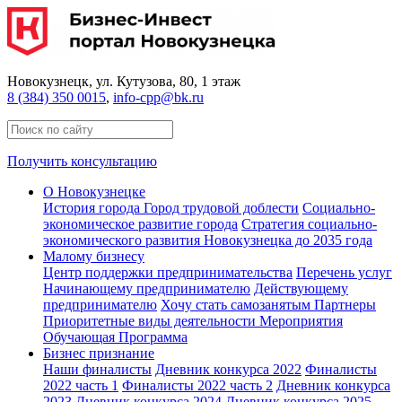
Новокузнецк
, ул. Кутузова, 80, 1 этаж
8 (384) 350 0015
,
info-cpp@bk.ru
Получить консультацию
О Новокузнецке
История города
Город трудовой доблести
Социально-
экономическое развитие города
Стратегия социально-
экономического развития Новокузнецка до 2035 года
Малому бизнесу
Центр поддержки предпринимательства
Перечень услуг
Начинающему предпринимателю
Действующему
предпринимателю
Хочу стать самозанятым
Партнеры
Приоритетные виды деятельности
Мероприятия
Обучающая Программа
Бизнес признание
Наши финалисты
Дневник конкурса 2022
Финалисты
2022 часть 1
Финалисты 2022 часть 2
Дневник конкурса
2023
Дневник конкурса 2024
Дневник конкурса 2025